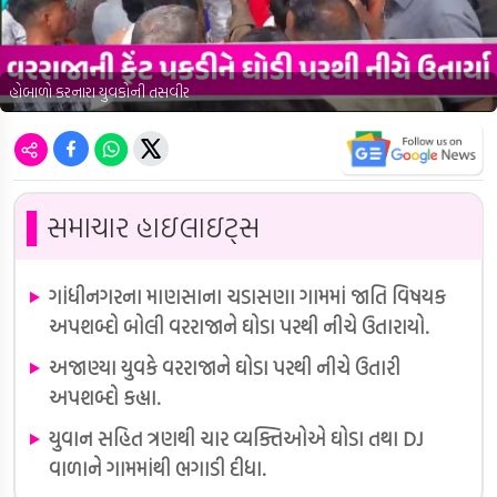
હોબાળો કરનારા યુવકોની તસવીર
▌
સમાચાર હાઇલાઇટ્સ
ગાંધીનગરના માણસાના ચડાસણા ગામમાં જાતિ વિષયક
અપશબ્દો બોલી વરરાજાને ઘોડા પરથી નીચે ઉતારાયો.
અજાણ્યા યુવકે વરરાજાને ઘોડા પરથી નીચે ઉતારી
અપશબ્દો કહ્યા.
યુવાન સહિત ત્રણથી ચાર વ્યક્તિઓએ ઘોડા તથા DJ
વાળાને ગામમાંથી ભગાડી દીધા.