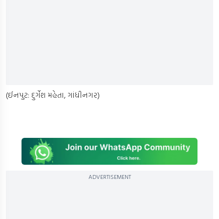
(ઈનપુટ: દુર્ગેશ મહેતા, ગાંધીનગર)
ADVERTISEMENT