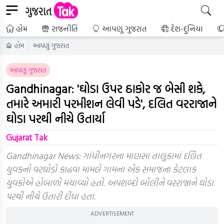
હોમ
રાજનીતિ
આપણું ગુજરાત
દેશ-દુનિયા
હોમ
આપણું ગુજરાત
આપણું ગુજરાત
Gandhinagar: 'ઘોડા ઉપર ઠાકોર જ બેસી શકે,
તમારે અમારી પરમીશન લેવી પડે', દલિત વરરાજાને
ઘોડા પરથી નીચે ઉતાર્યા
Gujarat Tak
Gandhinagar News: ગાંધીનગરના માણસા તાલુકામાં દલિત
યુવકનો વરઘોડો કાઢવા મામલે ગામના એક સમાજના કેટલાક
યુવકોએ હોબાળો મચાવ્યો હતો. અપશબ્દો બોલીને વરરાજાને ઘોડા
પરથી નીચે ઉતારી દીધા હતા.
ADVERTISEMENT