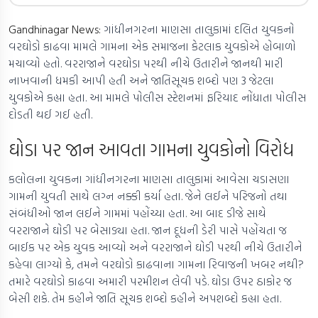
Gandhinagar News:
ગાંધીનગરના માણસા તાલુકામાં દલિત યુવકનો
વરઘોડો કાઢવા મામલે ગામના એક સમાજના કેટલાક યુવકોએ હોબાળો
મચાવ્યો હતો. વરરાજાને વરઘોડા પરથી નીચે ઉતારીને જાનથી મારી
નાખવાની ધમકી આપી હતી અને જાતિસૂચક શબ્દો પણ 3 જેટલા
યુવકોએ કહ્યા હતા. આ મામલે પોલીસ સ્ટેશનમાં ફરિયાદ નોંધાતા પોલીસ
દોડતી થઈ ગઈ હતી.
ઘોડા પર જાન આવતા ગામના યુવકોનો વિરોધ
કલોલના યુવકના ગાંધીનગરના માણસા તાલુકામાં આવેસા ચડાસણા
ગામની યુવતી સાથે લગ્ન નક્કી કર્યા હતા. જેને લઈને પરિજનો તથા
સંબંધીઓ જાન લઈને ગામમાં પહોંચ્યા હતા. આ બાદ ડીજે સાથે
વરરાજાને ઘોડી પર બેસાડ્યા હતા. જાન દૂધની ડેરી પાસે પહોંચતા જ
બાઈક પર એક યુવક આવ્યો અને વરરાજાને ઘોડી પરથી નીચે ઉતારીને
કહેવા લાગ્યો કે, તમને વરઘોડો કાઢવાના ગામના રિવાજની ખબર નથી?
તમારે વરઘોડો કાઢવા અમારી પરમીશન લેવી પડે. ઘોડા ઉપર ઠાકોર જ
બેસી શકે. તેમ કહીને જાતિ સૂચક શબ્દો કહીને અપશબ્દો કહ્યા હતા.