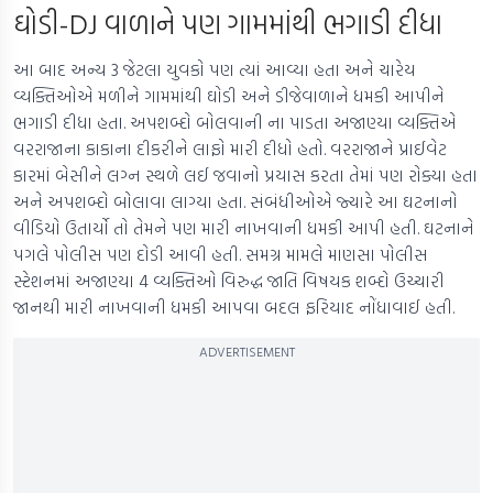
ઘોડી-DJ વાળાને પણ ગામમાંથી ભગાડી દીધા
આ બાદ અન્ય 3 જેટલા યુવકો પણ ત્યાં આવ્યા હતા અને ચારેય
વ્યક્તિઓએ મળીને ગામમાંથી ઘોડી અને ડીજેવાળાને ધમકી આપીને
ભગાડી દીધા હતા. અપશબ્દો બોલવાની ના પાડતા અજાણ્યા વ્યક્તિએ
વરરાજાના કાકાના દીકરીને લાફો મારી દીધો હતો. વરરાજાને પ્રાઈવેટ
કારમાં બેસીને લગ્ન સ્થળે લઈ જવાનો પ્રયાસ કરતા તેમાં પણ રોક્યા હતા
અને અપશબ્દો બોલાવા લાગ્યા હતા. સંબંધીઓએ જ્યારે આ ઘટનાનો
વીડિયો ઉતાર્યો તો તેમને પણ મારી નાખવાની ધમકી આપી હતી. ઘટનાને
પગલે પોલીસ પણ દોડી આવી હતી. સમગ્ર મામલે માણસા પોલીસ
સ્ટેશનમાં અજાણ્યા 4 વ્યક્તિઓ વિરુદ્ધ જાતિ વિષયક શબ્દો ઉચ્ચારી
જાનથી મારી નાખવાની ધમકી આપવા બદલ ફરિયાદ નોંધાવાઈ હતી.
ADVERTISEMENT