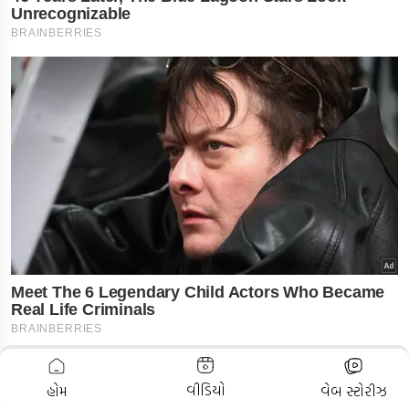
ADVERTISEMENT
વીડિયો
હોમ
વેબ સ્ટોરીઝ