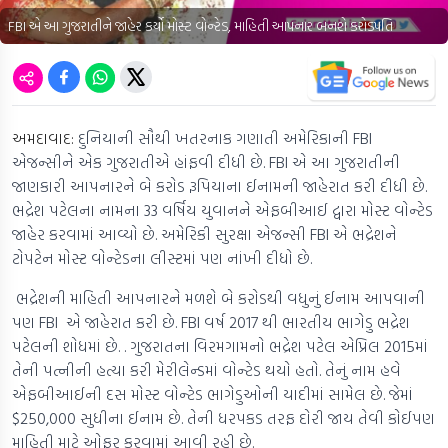
FBI એ આ ગુજરાતીને જાહેર કર્યો મોસ્ટ વોન્ટેડ, માહિતી આપનાર બનશે કરોડપતિ
અમદાવાદ:
દુનિયાની સૌથી ખતરનાક ગણાતી અમેરિકાની FBI
એજન્સીને એક ગુજરાતીએ હાંફવી દીધી છે. FBI એ આ ગુજરાતીની
જાણકારી આપનારને બે કરોડ રૂપિયાના ઈનામની જાહેરાત કરી દીધી છે.
ભદ્રેશ પટેલના નામના 33 વર્ષિય યુવાનને એફબીઆઈ દ્વારા મોસ્ટ વોન્ટેડ
જાહેર કરવામાં આવ્યો છે. અમેરિકી સુરક્ષા એજન્સી FBI એ ભદ્રેશને
ટોપટેન મોસ્ટ વોન્ટેડના લીસ્ટમાં પણ નાંખી દીધો છે.
ભદ્રેશની માહિતી આપનારને મળશે બે કરોડથી વધુનું ઈનામ આપવાની
પણ FBI એ જાહેરાત કરી છે. FBI વર્ષ 2017 થી ભારતીય ભાગેડુ ભદ્રેશ
પટેલની શોધમાં છે. . ગુજરાતના વિરમગામનો ભદ્રેશ પટેલ એપ્રિલ 2015માં
તેની પત્નીની હત્યા કરી મેરીલેન્ડમાં વોન્ટેડ થયો હતો. તેનું નામ હવે
એફબીઆઈની દસ મોસ્ટ વોન્ટેડ ભાગેડુઓની યાદીમાં સામેલ છે. જેમાં
$250,000 સુધીના ઈનામ છે. તેની ધરપકડ તરફ દોરી જાય તેવી કોઈપણ
માહિતી માટે ઓફર કરવામાં આવી રહી છે.