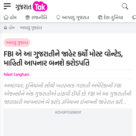
હોમ
રાજનીતિ
આપણું ગુજરાત
દેશ-દુનિયા
હોમ
આપણું ગુજરાત
આપણું ગુજરાત
FBI એ આ ગુજરાતીને જાહેર કર્યો મોસ્ટ વોન્ટેડ,
માહિતી આપનાર બનશે કરોડપતિ
Niket Sanghani
અમદાવાદ: દુનિયાની સૌથી ખતરનાક ગણાતી અમેરિકાની FBI
એજન્સીને એક ગુજરાતીએ હાંફવી દીધી છે. FBI એ આ ગુજરાતીની
જાણકારી આપનારને બે કરોડ રૂપિયાના ઈનામની જાહેરાત કરી…
ADVERTISEMENT