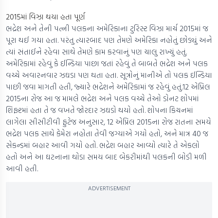
2015માં વિઝા થયા હતા પૂર્ણ
ભદ્રેશ અને તેની પત્ની પલકના અમેરિકાના ટુરિસ્ટ વિઝા માર્ચ 2015માં જ
પૂરા થઈ ગયા હતા. પરંતુ ત્યારબાદ પણ તેમણે અમેરિકા નહોતું છોડ્યું અને
ત્યાં સંતાઈને રહેવા સાથે તેમણે કામ કરવાનું પણ ચાલુ રાખ્યું હતું.
અમેરિકામાં રહેવું કે ઈન્ડિયા પાછા જતાં રહેવું તે બાબતે ભદ્રેશ અને પલક
વચ્ચે અવારનવાર ઝઘડા પણ થતા હતા. સૂત્રોનું માનીએ તો પલક ઈન્ડિયા
પાછી જવા માગતી હતી, જ્યારે ભદ્રેશને અમેરિકામાં જ રહેવું હતું.12 એપ્રિલ
2015ના રોજ આ જ મામલે ભદ્રેશ અને પલક વચ્ચે તેઓ ડોનટ શોપમાં
શિફ્ટમાં હતા તે જ વખતે જોરદાર ઝઘડો થયો હતો. શોપના કિચનમાં
લાગેલા સીસીટીવી ફુટેજ અનુસાર, 12 એપ્રિલ 2015ના રોજ રાતના સમયે
ભદ્રેશ પલક સાથે કેમેરા નહોતા તેવી જગ્યાએ ગયો હતો, અને માત્ર 40 જ
સેકન્ડમાં બહાર આવી ગયો હતો. ભદ્રેશ બહાર આવ્યો ત્યારે તે એકલો
હતો અને આ ઘટનાના થોડા સમય બાદ બેકરીમાંથી પલકની બોડી મળી
આવી હતી.
ADVERTISEMENT