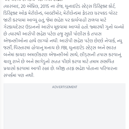
ત્યારબાદ, 20 એપ્રિલ, 2015 ના રોજ, યુનાઈટેડ સ્ટેટ્સ ડિસ્ટ્રિક્ટ કોર્ટ,
ડિસ્ટ્રિક્ટ ઓફ મેરીલેન્ડ, બાલ્ટીમોર, મેરીલેન્ડમાં ફેડરલ ધરપકડ વોરંટ
જારી કરવામાં આવ્યું હતું, જેમાં ભદ્રેશ પર કાર્યવાહી ટાળવા માટે
ગેરકાયદેસર ઉડાનનો આરોપ મૂકવામાં આવ્યો હતો. જ્યારથી ગુનો બન્યો
છે ત્યારથી આરોપી ભદ્રેશ પટેલ હજુ સુધી પોલીસ કે તપાસ
એજન્સીઓના હાથે લાગ્યો નથી. આરોપી ભદ્રેશ પટેલ છેલ્લે નેવાર્ક, ન્યુ
જર્સી, વિસ્તારમાં હોવાનું મનાય છે. FBI, યુનાઇટેડ સ્ટેટ્સ અને ભારત
બંનેમાં કાયદા અમલીકરણ એજન્સીઓ સાથે, લીડ્સની તપાસ કરવાનું
ચાલુ રાખે છે અને ભાગેડુનો સતત પીછો કરવા માટે તમામ સંભવિત
પ્રયાસો કરવામાં આવી રહ્યાં છે. બીજી તરફ ભદ્રેશ પોતાના પરિવારના
સંપર્કમાં પણ નથી.
ADVERTISEMENT