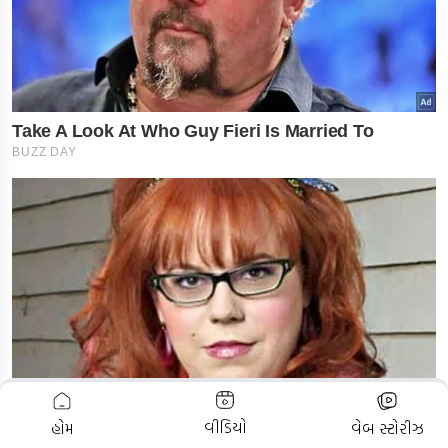
ADVERTISEMENT
વીડિયો
હોમ
વેબ સ્ટોરીઝ