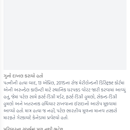
ગુનો દાખલ કરાયો હતો
પત્નીની હત્યા બાદ, 13 એપ્રિલ, 2015ના રોજ મેરીલેન્ડની ડિસ્ટ્રિક્ટ કોર્ટમાં
એની અરુન્ડેલ કાઉન્ટી માટે સ્થાનિક ધરપકડ વોરંટ જારી કરવામાં આવ્યું
હતું, જેમાં પટેલ સામે ફર્સ્ટ-ડિગ્રી મર્ડર, ફર્સ્ટ-ડિગ્રી હુમલો, સેકન્ડ-ડિગ્રી
હુમલો અને ખતરનાક હથિયાર રાખવાના ઈરાદાનો આરોપ મૂકવામાં
આવ્યો હતો. માત્ર હત્યા જ નહીં, પટેલ ભારતીય મૂળના માનવ તસ્કરો
મારફતે ગેરકાયદે કેનેડામાં પ્રવેશ્યો હતો.
પરિવારના સંપર્કમાં પણ નથી ભદ્રેશ