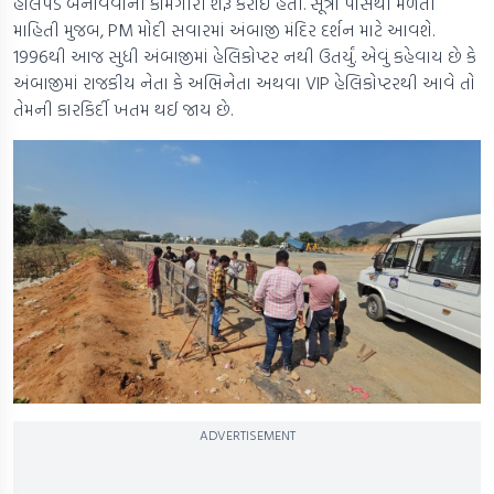
હેલિપેડ બનાવવાની કામગીરી શરૂ કરાઈ હતી. સૂત્રો પાસેથી મળતી
માહિતી મુજબ, PM મોદી સવારમાં અંબાજી મંદિર દર્શન માટે આવશે.
1996થી આજ સુધી અંબાજીમાં હેલિકોપ્ટર નથી ઉતર્યું. એવું કહેવાય છે કે
અંબાજીમાં રાજકીય નેતા કે અભિનેતા અથવા VIP હેલિકોપ્ટરથી આવે તો
તેમની કારકિર્દી ખતમ થઈ જાય છે.
ADVERTISEMENT