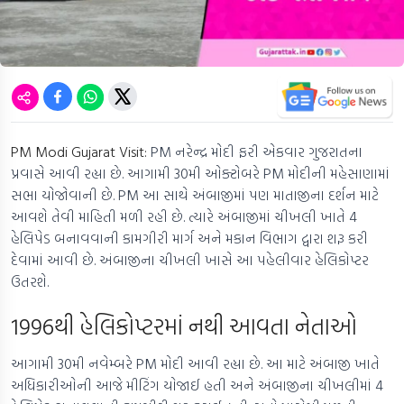
PM Modi Gujarat Visit:
PM નરેન્દ્ર મોદી ફરી એકવાર ગુજરાતના
પ્રવાસે આવી રહ્યા છે. આગામી 30મી ઓક્ટોબરે PM મોદીની મહેસાણામાં
સભા યોજોવાની છે. PM આ સાથે અંબાજીમાં પણ માતાજીના દર્શન માટે
આવશે તેવી માહિતી મળી રહી છે. ત્યારે અંબાજીમાં ચીખલી ખાતે 4
હેલિપેડ બનાવવાની કામગીરી માર્ગ અને મકાન વિભાગ દ્વારા શરૂ કરી
દેવામાં આવી છે. અંબાજીના ચીખલી ખાસે આ પહેલીવાર હેલિકોપ્ટર
ઉતરશે.
1996થી હેલિકોપ્ટરમાં નથી આવતા નેતાઓ
આગામી 30મી નવેમ્બરે PM મોદી આવી રહ્યા છે. આ માટે અંબાજી ખાતે
અધિકારીઓની આજે મીટિંગ યોજાઈ હતી અને અંબાજીના ચીખલીમાં 4