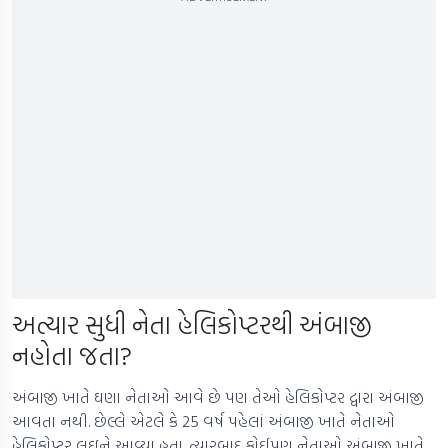
અત્યાર સુધી નેતા હેલિકોપ્ટરથી અંબાજી
નહોતા જતા?
અંબાજી ખાતે ઘણા નેતાઓ આવે છે પણ તેઓ હેલિકોપ્ટર દ્વારા અંબાજી
આવતા નથી. છેલ્લે એટલે કે 25 વર્ષ પહેલાં અંબાજી ખાતે નેતાઓ
હેલિકોપ્ટર લઇને આવ્યા હતા. ત્યારબાદ કોઈપણ નેતાઓ અંબાજી ખાતે