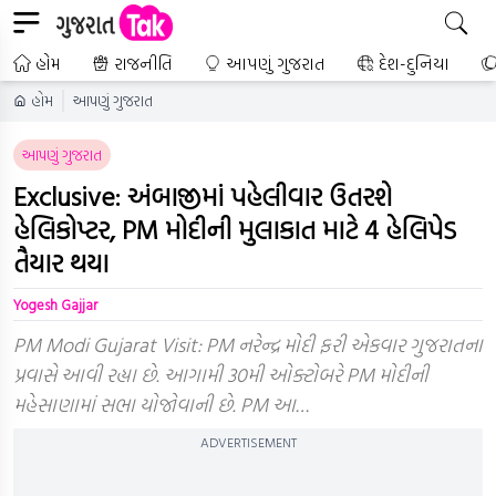
હોમ
રાજનીતિ
આપણું ગુજરાત
દેશ-દુનિયા
હોમ
આપણું ગુજરાત
આપણું ગુજરાત
Exclusive: અંબાજીમાં પહેલીવાર ઉતરશે
હેલિકોપ્ટર, PM મોદીની મુલાકાત માટે 4 હેલિપેડ
તૈયાર થયા
Yogesh Gajjar
PM Modi Gujarat Visit: PM નરેન્દ્ર મોદી ફરી એકવાર ગુજરાતના
પ્રવાસે આવી રહ્યા છે. આગામી 30મી ઓક્ટોબરે PM મોદીની
મહેસાણામાં સભા યોજોવાની છે. PM આ…
ADVERTISEMENT