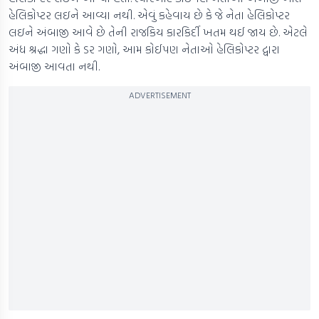
હેલિકોપ્ટર લઇને આવ્યા નથી. એવું કહેવાય છે કે જે નેતા હેલિકોપ્ટર
લઇને અંબાજી આવે છે તેની રાજકિય કારકિર્દી ખતમ થઈ જાય છે. એટલે
અંધ શ્રદ્ધા ગણો કે ડર ગણો, આમ કોઈપણ નેતાઓ હેલિકોપ્ટર દ્વારા
અંબાજી આવતા નથી.
ADVERTISEMENT