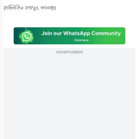
(શક્તિસિંહ રાજપૂત, અંબાજી)
ADVERTISEMENT