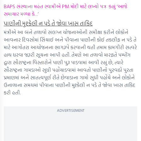
BAPS સંસ્થાના મહંત સ્વામીએ PM મોદી માટે લખ્યો પત્રઃ કહ્યું ‘આજે
સમાચાર મળ્યા કે…’
પાણીની મુશ્કેલી ન પડે તે જોવા ખાસ તાકિદ
મંત્રીએ આ બંને તળાવો સંલગ્ન યોજનાઓની સમીક્ષા કરીને લોકોને
આવનાર દિવસોમાં સિંચાઈ અને પીવાના પાણીની કોઈ તકલીફ ન પડે તે
માટે આગોતરા આયોજનના ભાગરૂપે કરવાની થતી તમામ કામગીરી સત્વરે
હાથ ધરવા જરૂરી સૂચના આપી હતી. તેમણે આ તળાવો મારફતે પમ્પીંગ
દ્વારા સૌરાષ્ટ્રના વિસ્તારોને પાણી પુરૂ પાડવામાં આવી રહ્યું છે, ત્યારે
સૌરાષ્ટ્રના ગામડાઓ સુધી પહોંચાડવામાં આવતો પાણીનો પુરવઠો પુરતા
પ્રમાણમાં અને સાતત્યપૂર્ણ રીતે છેવાડાના ગામો સુધી પહોંચે અને લોકોને
ઉનાળાના સમયમાં પીવાના પાણીની મુશ્કેલી ન પડે તે જોવા ખાસ તાકિદ
કરી હતી.
ADVERTISEMENT