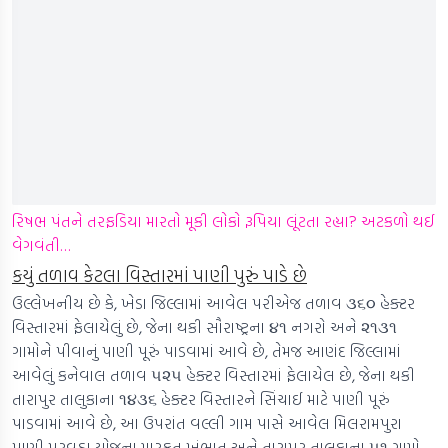
રિષભ પંતને તરફડિયા મારતો મૂકી લોકો રૂપિયા લૂંટતા રહ્યા? અટકળો થઈ
વેગવંતી…
કયું તળાવ કેટલા વિસ્તારમાં પાણી પુરું પાડે છે
ઉલ્લેખનીય છે કે, ખેડા જિલ્લામાં આવેલ પરીએજ તળાવ ૩૬૦ હેક્ટર
વિસ્તારમાં ફેલાયેલું છે, જેના થકી સૌરાષ્ટ્રના ૪૧ નગરો અને ૨૧૩૧
ગામોને પીવાનું પાણી પૂરું પાડવામાં આવે છે, તેમજ આણંદ જિલ્લામાં
આવેલું કનેવાલ તળાવ ૫૨૫ હેક્ટર વિસ્તારમાં ફેલાયેલ છે, જેના થકી
તારાપુર તાલુકાના ૧૪૩૬ હેક્ટર વિસ્તારને સિંચાઈ માટે પાણી પૂરું
પાડવામાં આવે છે, આ ઉપરાંત વલ્લી ગામ પાસે આવેલ મિલરામપુરા
પાણી પુરવઠા યોજના મારફત ખંભાત અને તારાપુર તાલુકાના ૫૧ ગામો,