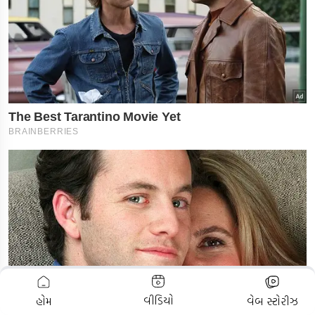
ADVERTISEMENT
વીડિયો
હોમ
વેબ સ્ટોરીઝ