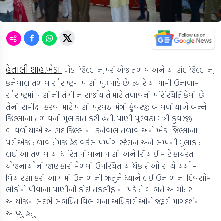
હેતાલી શાહ.ખેડાઃ
ખેડા જિલ્લાનું પરીએજ તળાવ અને આણંદ જિલ્લાનું
કનેવાલ તળાવ સૌરાષ્ટ્રમાં પાણી પુરૂ પાડે છે. ત્યારે આગામી ઉનાળામાં
સૌરાષ્ટ્રમાં પાણીની તંગી ન સર્જાય તે માટે તળાવની પરિસ્થિતિ કેવી છે
તેની સમીક્ષા કરવા માટે પાણી પુરવઠા મંત્રી કુંવરજી બાવળીયાએ બન્ને
જિલ્લાના તળાવની મુલાકાત કરી હતી. પાણી પુરવઠા મંત્રી કુંવરજી
બાવળીયાએ આણંદ જિલ્લાના કનેવાલ તળાવ અને ખેડા જિલ્લાના
પરીએજ તળાવ તેમજ હેડ વર્કસ પમ્પીંગ સ્ટેશન અને સંમ્પની મુલાકાત
લઈ આ તળાવ આધારિત પીવાના પાણી અને સિંચાઈ માટે કાર્યરત
યોજનાઓની જાણકારી મેળવી ઉપસ્થિત અધિકારીઓ સાથે ચર્ચા –
વિચારણા કરી આગામી ઉનાળાની ઋતુને ધ્યાને લઈ ઉનાળાના દિવસોમાં
લોકોને પીવાના પાણીની કોઈ તકલીફ ના પડે તે બાબતે આગોતરા
આયોજન સંદર્ભે સબંધિત વિભાગના અધિકારીઓને જરૂરી માર્ગદર્શન
આપ્યું હતું.