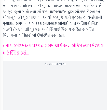
ખંભાત નગરપાલિકા પાણી પુરવઠા યોજના મારફત ખંભાત શહેર અને
આજુબાજુના ગામો તથા સૌરાષ્ટ્ર પાઇપલાઇન દ્વારા સૌરાષ્ટ્ર વિસ્તારને
પીવાનું પાણી પૂરું પાડવામાં આવી રહયુ છે. મંત્રી કુંવરજી બાવળીયાની
મુલાકાત સમયે નાયબ દંડક રમણભાઇ સોલંકી, પ્રાંત અધિકારી નિરૂપા
ગઢવી તેમજ પાણી પુરવઠા અને સિંચાઈ વિભાગ સહિત સબંધિત
વિભાગના અધિકારીઓ ઉપસ્થિત રહ્યા હતા.
તમારા વ્હોટ્સએપ પર વધારે સમાચારો અને બ્રેકિંગ ન્યૂઝ મેળવવા
માટે ક્લિક કરો…
ADVERTISEMENT