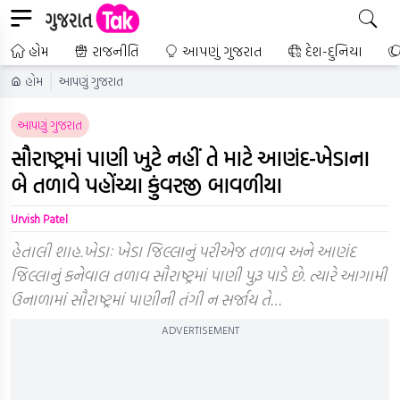
હોમ
રાજનીતિ
આપણું ગુજરાત
દેશ-દુનિયા
હોમ
આપણું ગુજરાત
આપણું ગુજરાત
સૌરાષ્ટ્રમાં પાણી ખુટે નહીં તે માટે આણંદ-ખેડાના
બે તળાવે પહોંચ્યા કુંવરજી બાવળીયા
Urvish Patel
હેતાલી શાહ.ખેડાઃ ખેડા જિલ્લાનું પરીએજ તળાવ અને આણંદ
જિલ્લાનું કનેવાલ તળાવ સૌરાષ્ટ્રમાં પાણી પુરૂ પાડે છે. ત્યારે આગામી
ઉનાળામાં સૌરાષ્ટ્રમાં પાણીની તંગી ન સર્જાય તે…
ADVERTISEMENT