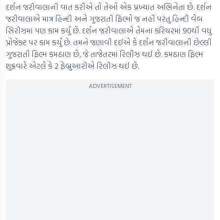
દર્શન જરીવાલાની વાત કરીએ તો તેઓ એક પ્રખ્યાત અભિનેતા છે. દર્શન
જરીવાલાએ માત્ર હિન્દી અને ગુજરાતી ફિલ્મો જ નહીં પરંતુ હિન્દી વેબ
સિરીઝમાં પણ કામ કર્યું છે. દર્શન જરીવાલાએ તેમના કરિયરમાં 90થી વધુ
પ્રોજેક્ટ પર કામ કર્યું છે. તમને જણાવી દઈએ કે દર્શન જરીવાલાની છેલ્લી
ગુજરાતી ફિલ્મ કમઠાણ છે, જે તાજેતરમાં રિલીઝ થઈ છે. કમઠાણ ફિલ્મ
શુક્રવારે એટલે કે 2 ફેબ્રુઆરીએ રિલીઝ થઈ છે.
ADVERTISEMENT