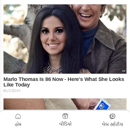
ADVERTISEMENT
વીડિયો
હોમ
વેબ સ્ટોરીઝ