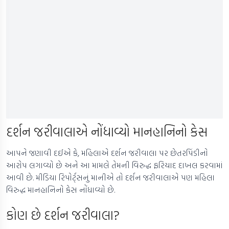
દર્શન જરીવાલાએ નોંધાવ્યો માનહાનિનો કેસ
આપને જણાવી દઈએ કે, મહિલાએ દર્શન જરીવાલા પર છેતરપિંડીનો
આરોપ લગાવ્યો છે અને આ મામલે તેમની વિરુદ્ધ ફરિયાદ દાખલ કરવામાં
આવી છે. મીડિયા રિપોર્ટ્સનું માનીએ તો દર્શન જરીવાલાએ પણ મહિલા
વિરુદ્ધ માનહાનિનો કેસ નોંધાવ્યો છે.
કોણ છે દર્શન જરીવાલા?