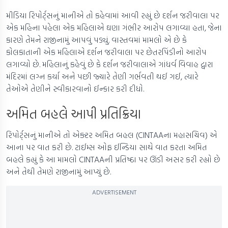
મીડિયા રિપોર્ટ્સનું માનીએ તો કહેવામાં આવી રહ્યું છે દર્શન જરીવાલા પર
એક મહિના પહેલા એક મહિલાએ ઘણા ગંભીર આરોપ લગાવ્યા હતા, જેના
કારણે તેમને રાજીનામું આપવું પડ્યું. વાસ્તવમાં મામલો એ છે કે
કોલકાતાની એક મહિલાએ દર્શન જરીવાલા પર છેતરપિંડીનો આરોપ
લગાવ્યો છે. મહિલાનું કહેવું છે કે દર્શન જરીવાલાએ ગાંધર્વ વિવાહ દ્વારા
મંદિરમાં લગ્ન કર્યા અને પછી જ્યારે તેણી ગર્ભવતી થઈ ગઈ, ત્યારે
તેઓએ તેણીને સ્વીકારવાનો ઈન્કાર કરી દીધો.
અમિત બહલે આપી પ્રતિક્રિયા
રિપોર્ટ્સનું માનીએ તો એક્ટર અમિત બહલ (CINTAAના મહાસચિવ) એ
આના પર વાત કરી છે. ટાઈમ્સ ઓફ ઈન્ડિયા સાથે વાત કરતા અમિત
બહલે કહ્યું કે આ મામલો CINTAAની પ્રતિષ્ઠા પર ઊંડી અસર કરી રહ્યો છે
અને તેથી તેમણે રાજીનામું આપ્યું છે.
ADVERTISEMENT