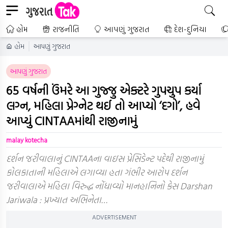
હોમ
રાજનીતિ
આપણું ગુજરાત
દેશ-દુનિયા
હોમ
આપણું ગુજરાત
આપણું ગુજરાત
65 વર્ષની ઉંમરે આ ગુજ્જુ એક્ટરે ગુપચુપ કર્યા
લગ્ન, મહિલા પ્રેગ્નેટ થઈ તો આપ્યો ‘દગો’, હવે
આપ્યું CINTAAમાંથી રાજીનામું
malay kotecha
દર્શન જરીવાલાનું CINTAAના વાઇસ પ્રેસિડેન્ટ પદેથી રાજીનામું
કોલકાતાની મહિલાએ લગાવ્યા હતા ગંભીર આરોપ દર્શન
જરીવાલાએ મહિલા વિરુદ્ધ નોંધાવ્યો માનહાનિનો કેસ Darshan
Jariwala : પ્રખ્યાત અભિનેતા…
ADVERTISEMENT