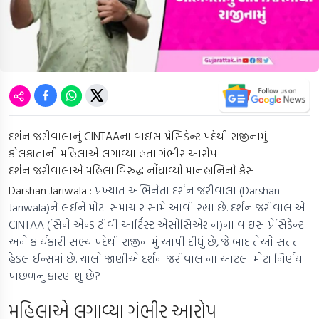
દર્શન જરીવાલાનું CINTAAના વાઇસ પ્રેસિડેન્ટ પદેથી રાજીનામું
કોલકાતાની મહિલાએ લગાવ્યા હતા ગંભીર આરોપ
દર્શન જરીવાલાએ મહિલા વિરુદ્ધ નોંધાવ્યો માનહાનિનો કેસ
Darshan Jariwala :
પ્રખ્યાત અભિનેતા દર્શન જરીવાલા (Darshan
Jariwala)ને લઈને મોટા સમાચાર સામે આવી રહ્યા છે. દર્શન જરીવાલાએ
CINTAA (સિને એન્ડ ટીવી આર્ટિસ્ટ એસોસિએશન)ના વાઇસ પ્રેસિડેન્ટ
અને કાર્યકારી સભ્ય પદેથી રાજીનામું આપી દીધું છે, જે બાદ તેઓ સતત
હેડલાઈન્સમાં છે. ચાલો જાણીએ દર્શન જરીવાલાના આટલા મોટા નિર્ણય
પાછળનું કારણ શું છે?
મહિલાએ લગાવ્યા ગંભીર આરોપ