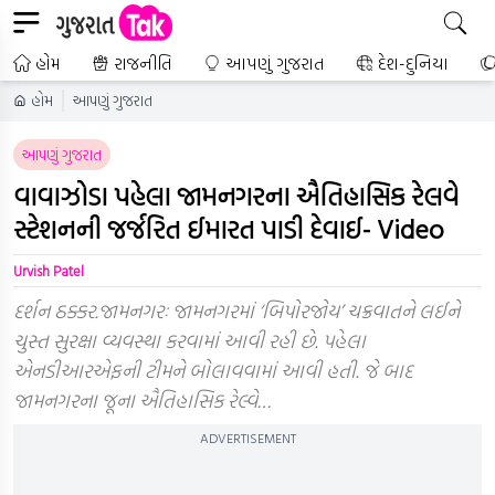
હોમ
રાજનીતિ
આપણું ગુજરાત
દેશ-દુનિયા
હોમ
આપણું ગુજરાત
આપણું ગુજરાત
વાવાઝોડા પહેલા જામનગરના ઐતિહાસિક રેલવે
સ્ટેશનની જર્જરિત ઈમારત પાડી દેવાઈ- Video
Urvish Patel
દર્શન ઠક્કર.જામનગરઃ જામનગરમાં ‘બિપોરજોય’ ચક્રવાતને લઈને
ચુસ્ત સુરક્ષા વ્યવસ્થા કરવામાં આવી રહી છે. પહેલા
એનડીઆરએફની ટીમને બોલાવવામાં આવી હતી. જે બાદ
જામનગરના જૂના ઐતિહાસિક રેલ્વે…
ADVERTISEMENT