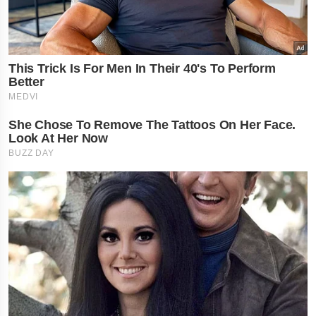
નોકરી-ધંધામાં પ્રગતિ.
રાશિના લોકોને ફળશે
દિવસ , જાણો તમારું 