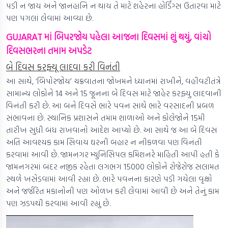
પડી ન જાય અને જાનહાનિ ન થાય તે માટે શહેરના હોર્ડિંગ્સ ઉતારવા માટે
પણ પગલાં લેવામાં આવ્યા છે.
GUJARAT માં બિપરજોય પહેલા આજના દિવસમાં શું થયું, વાંચો
દિવસભરના તમામ અપડેટ
બે દિવસ કરફ્યૂ લાદવા કરી વિનંતી
આ સાથે, ‘બિપોરજોય’ ચક્રવાતના જોખમને ધ્યાનમાં રાખીને, વહીવટીતંત્રે
સામાન્ય લોકોને 14 અને 15 જૂનના બે દિવસ માટે જાહેર કરફ્યુ લાદવાની
વિનંતી કરી છે. આ બંને દિવસે ભારે પવન સાથે ભારે વરસાદની પ્રબળ
સંભાવના છે. સ્થાનિક પ્રશાસને તમામ શાળાઓ અને કોલેજોને 15મી
તારીખ સુધી બંધ રાખવાનો આદેશ આપ્યો છે. આ સાથે જ આ બે દિવસ
અતિ આવશ્યક કામ સિવાય ઘરની બહાર ન નીકળવા પણ વિનંતી
કરવામાં આવી છે. જામનગર મ્યુનિસિપલ કમિશનરે માહિતી આપી હતી કે
જામનગરમાં બંદર નજીક રહેતા લગભગ 15000 લોકોને રોજેરોજ સલામત
સ્થળે ખસેડવામાં આવી રહ્યા છે. ભારે પવનના કારણે પડી ગયેલા વૃક્ષો
અને જર્જરિત મકાનોની પણ ઓળખ કરી લેવામાં આવી છે અને તેનું કામ
પણ ઝડપથી કરવામાં આવી રહ્યું છે.