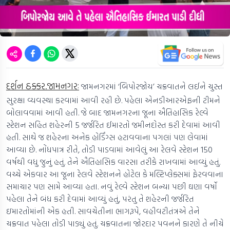
દર્શન ઠક્કર.જામનગરઃ
જામનગરમાં ‘બિપોરજોય’ ચક્રવાતને લઈને ચુસ્ત
સુરક્ષા વ્યવસ્થા કરવામાં આવી રહી છે. પહેલા એનડીઆરએફની ટીમને
બોલાવવામાં આવી હતી. જે બાદ જામનગરના જૂના ઐતિહાસિક રેલ્વે
સ્ટેશન સહિત શહેરની 5 જર્જરિત ઈમારતો જમીનદોસ્ત કરી દેવામાં આવી
હતી. સાથે જ શહેરના અનેક હોર્ડિંગ્સ હટાવવાના પગલાં પણ લેવામાં
આવ્યા છે. નોંધપાત્ર રીતે, તોડી પાડવામાં આવેલું આ રેલવે સ્ટેશન 150
વર્ષથી વધુ જુનું હતું. તેને ઐતિહાસિક વારસા તરીકે રાખવામાં આવ્યું હતું.
વચ્ચે એકવાર આ જૂના રેલવે સ્ટેશનને હોટેલ કે મલ્ટિપ્લેક્સમાં ફેરવવાના
સમાચાર પણ સામે આવ્યા હતા. નવું રેલ્વે સ્ટેશન બન્યા પછી ઘણા વર્ષો
પહેલા તેને બંધ કરી દેવામાં આવ્યું હતું, પરંતુ તે શહેરની જર્જરિત
ઇમારતોમાંની એક હતી. સાવચેતીના ભાગરૂપે, વહીવટીતંત્રએ તેને
ચક્રવાત પહેલા તોડી પાડ્યું હતું. ચક્રવાતના જોરદાર પવનને કારણે તે નીચે