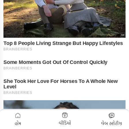
ADVERTISEMENT
વીડિયો
હોમ
વેબ સ્ટોરીઝ