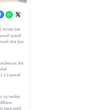
ીઓ ઝડપાઈ રહ્યા
1 લાખની લાંચની
ાખની લાંચ લેતા
પ્ટેમ્બરના રોજ
ોપીએ
 રૂ. 1 લાખની
ોડ પર આવેલા
દરમિયાન
એ સમગ્ર મામલે