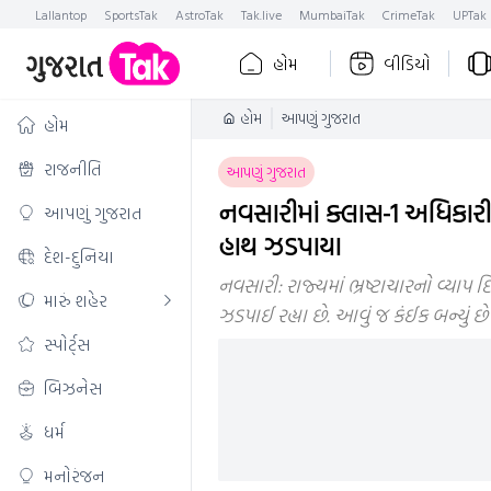
Lallantop
SportsTak
AstroTak
Tak.live
MumbaiTak
CrimeTak
UPTak
હોમ
વીડિયો
હોમ
આપણું ગુજરાત
હોમ
રાજનીતિ
આપણું ગુજરાત
નવસારીમાં ક્લાસ-1 અધિકારી
આપણું ગુજરાત
હાથ ઝડપાયા
દેશ-દુનિયા
નવસારી: રાજ્યમાં ભ્રષ્ટાચારનો વ્યાપ 
મારું શહેર
ઝડપાઈ રહ્યા છે. આવું જ કંઈક બન્યું 
સ્પોર્ટ્સ
બિઝનેસ
ધર્મ
મનોરંજન