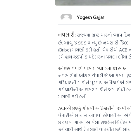
Yogesh Gajjar
નવસારી:
રાજ્યમાં ભ્રષ્ટાચારનો વ્યાપ દ
છે. આવું જ કંઈક બન્યું છે નવસારી જિલ્
(Bribe) માંગણી કરી હતી. વેપારીએ ACB 
રંગે હાથ ઝડપી કાયદેસરના પગલાં લીધા છે
ઓઇલ વેપારી પાસે માગ્યા હતા રૂ.1 લાખ
નવસારીમાં ઓઇલ વેપારી જે આ કેસમાં ફર
ફરિયાદની ગાડીને પુરવઠા અધિકારીએ રોકી
ફરીયાદીની આઇસર ગાડીને જવા દીધી હતી 
માગણી કરી હતી.
ACBએ છટકું ગોઠવી અધિકારીને ઝડપી લ
વેપારીએ લાંચ ન આપવી હોવાથી આ અંગે
ઇટાળવા ગામમાં આવેલા રાજહંસ થિયેટર પ
ફરીયાદી સાથે હેતુલક્ષી વાતચીત કરી લાં