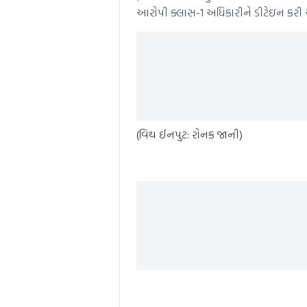
આરોપી ક્લાસ-1 અધિકારીને ડીટેઇન કરી 
(વિથ ઈનપુટ: રોનક જાની)