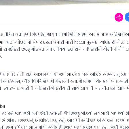
િન પ્રતિદિન વધી રહ્યો છે. પરંતુ જાગૃત નાગરિકોને કારણે અનેક ભ્રષ્ટ અધિકાર
લામાં. અહીં ઓઇલનો વેપાર કરતાં વેપારી પાસે જિલ્લા પુરવઠા અધિકારીએ રૂ.
નો સંપર્ક કરી છટકું ગોઠવતા આ લાંચિયા ક્લાસ-1 અધિકારીને એસીબીએ 1 લ
.
ીયાદી છે તેની ટાટા આઇસર ગાડી જેમાં લાઈટ ડીઝલ ઓઈલ ભરેલ હતુ. 8મી સ
 લાઈસન્સ, બીલ વિગેરે કાગળો ચેક કર્યા હતા. જે કાગળો ચેક કર્યા બાદ આર
ત્યારબાદ આરોપી અધિકારીએ ફરીયાદી સાથે લાંચની વાતચીત કરી લાંચ પેટે
ીધા
 ACBને જાણ કરી હતી. જેથી ACBની ટીમે છટકુ ગોઠવી નવસારી-ગણદેવી ર
ાસે લાંચના છટકાનું આયોજન કર્યું હતું, આરોપી અધિકારીએ લાંચના છટકા 
ચની રકમ રૂપિયા 1 લાખ માંગી સ્વીકારી સ્થળ પર પકડાઇ ગયા હતા. જેથી ACB