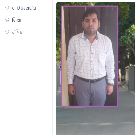
લાઇફસ્ટાઇલ
શિક્ષા
ટૉપિક