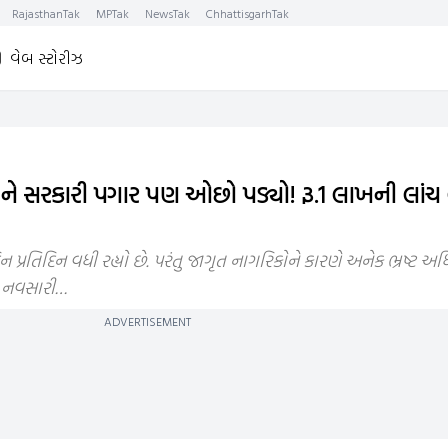
RajasthanTak
MPTak
NewsTak
ChhattisgarhTak
વેબ સ્ટોરીઝ
ને સરકારી પગાર પણ ઓછો પડ્યો! રૂ.1 લાખની લાંચ લે
દિન પ્રતિદિન વધી રહ્યો છે. પરંતુ જાગૃત નાગરિકોને કારણે અનેક ભ્રષ્ટ 
છે નવસારી…
ADVERTISEMENT