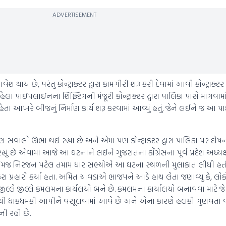
ADVERTISEMENT
 છે, પરંતુ કોન્ટ્રાક્ટર દ્વારા કામગીરી શરૂ કરી દેવામાં આવી કોન્ટ્રાક્ટર દ
ણ પહેલા પાઇપલાઇનના શિફ્ટિંગની મંજૂરી કોન્ટ્રાક્ટર દ્વારા પાલિકા પાસે માગવા
ેતા આખરે બીજનું નિર્માણ કાર્ય શરૂ કરવામાં આવ્યું હતું. જેને લઈને જ આ 
સવાલો ઊભા થઈ રહ્યા છે અને એમાં પણ કોન્ટ્રાક્ટર દ્વારા પાલિકા પર દોષ
હ્યું છે એવામાં આજે આ ઘટનાને લઈને ગુજરાતના કોંગ્રેસના પૂર્વ પ્રદેશ અધ્ય
ર તેમજ નિરંજન પટેલ તમામ ધારાસભ્યોએ આ ઘટના સ્થળની મુલાકાત લીધી હતી
રહારો કર્યા હતા. અમિત ચાવડાએ ભાજપને આડે હાથ લેતા જણાવ્યુ કે, લોકો
જીલ્લે જીલ્લે કમલમના કાર્યલયો બને છે. કમલમના કાર્યાલયો બનાવવા માટે જ
પાસેથી ધાકધમકી આપીને વસૂલવામાં આવે છે અને એના કારણે હલકી ગુણવતા
ી રહી છે.