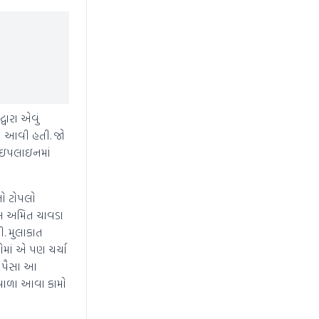
્વારા એવું
માં આવી હતી. જો
પાઇપલાઇનમાં
નો ટોપલો
ક્ષ અમિત ચાવડા
. મુલાકાત
માં એ પણ ચર્ચા
ે પૈસા આ
 વાળા આવા કામો