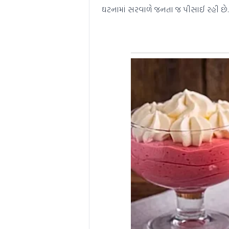
ઘટનામાં સરવાળે જનતા જ પીસાઈ રહી છે.