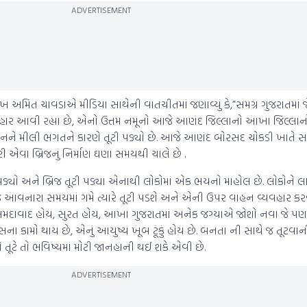
ADVERTISEMENT
શ પ્રમુખ અમિત ચાવડાએ મીડિયા સાથેની વાતચીતમાં જણાવ્યું કે,”સમગ્ર ગુજરાતમાં
 બહાર આવી રહ્યા છે, એનો ઉત્તમ નમૂનો આજે આણંદ જિલ્લાનો આખા જિલ્લા
નને મીલી ભગતને કારણે તૂટી પડ્યો છે. આજે આણંદ બોરસદ ચોકડી ખાતે સમ
રી એવા બ્રિજનું નિર્માણ ઘણા સમયથી ચાલે છે .
ડ્યો અને બ્રિજ તૂટી પડ્યા એનાથી લોકોમાં એક ભયનો માહોલ છે. લોકોને લાગી ર
જ આવનારા સમયમાં ગમે ત્યારે તૂટી પડશે અને એની ઉપર વાહન વ્યવહાર ક
મદાવાદ હોય, સુરત હોય, આખા ગુજરાતમાં અનેક જગ્યાએ જોશો નવા જે પણ બ
સના કામો થાય છે, એનું આયુષ્ય ખૂબ ટૂંકું હોય છે. બનતા ની સાથે જ તૂટ
 તૂટે તો ભવિષ્યમાં મોટી જાનહાની થઈ શકે એવી છે.
ADVERTISEMENT