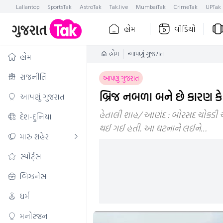
Lallantop
SportsTak
AstroTak
Tak.live
MumbaiTak
CrimeTak
UPTak
હોમ
વીડિયો
હોમ
આપણું ગુજરાત
હોમ
રાજનીતિ
આપણું ગુજરાત
બ્રિજ નબળા બને છે કારણ ક
આપણું ગુજરાત
હેતાલી શાહ/ આણંદ : બોરસદ ચોકડી એ
દેશ-દુનિયા
થઈ ગઈ હતી. આ ઘટનાને લઈને…
મારું શહેર
સ્પોર્ટ્સ
બિઝનેસ
ધર્મ
મનોરંજન