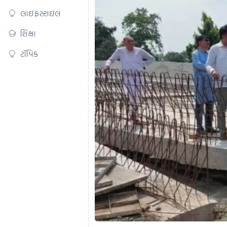
લાઇફસ્ટાઇલ
શિક્ષા
ટૉપિક