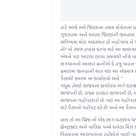
તારે આજે અમે જિલ્લાના તમામ કોંગ્રેસન
ગુજરાતમાં અને આણંદ જિલ્લાની જનતામાં 
ભવિષ્યમાં મોટા અકસ્માત તો નહીં થાય 
ને? એ સ્થળ તપાસ કરવા માટે આ ભ્રષ્ટા
એમને પણ આટલા લાંબા સમયથી નીચે પાણ
ભગવાનનો આભાર માનીએ કે હજુ વાહન વ્યવહ
પ્રમાણમાં જાનહાની થાત પણ આ એકમાત્ર ભા
પૈસાથી કમલમ ના કાર્યાલયો બને. ”
વધુમા તેમણે ભાજપના કાર્યાલય અંગે કટાક્
ભાજપની છે, રાજ્ય સરકાર ભાજપની છે, અને
ભાજપના વહીવટદારો છે. પણ આ વહીવટદારો
માટે પૈસાનો વહીવટ કરે છે. અને આ પૈસ
હાલ તો આ બ્રિજ નો એક ભાગ ધરાશાય થવાથ
કોન્ટ્રાક્ટર અને પાલિકા વચ્ચે થયેલા 
વિસ્તારના આસપાસના રહીશોને પાણી પણ 