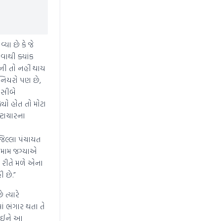
ા છે કે જે
ાથી ક્યાંક
ની તો નહીં થાય
નિયરો પણ છે,
નસીબે
યો હોત તો મોટા
્ટાચારના
જિલ્લા પંચાયત
 તમામ જગ્યાએ
 રીતે મળે એના
 છે.”
ત્યારે
ં ભંગાર થતા તે
 લઈને આ