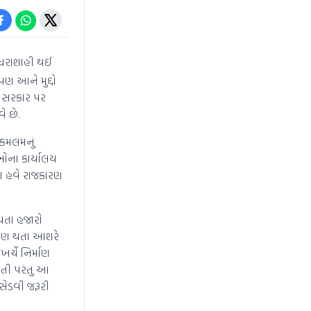
 ધરાશાહી થઈ
પણ આને મુદ્દો
જપ સરકાર પર
ે છે.
 કમલમનું
ીઓના કાર્યાલય
તા હવે રાજકારણ
થતા હજારો
ભંગાણ થતા આશરે
ર્ચે નિર્માણ
હતી પરંતુ આ
સેડવી જરૂરી