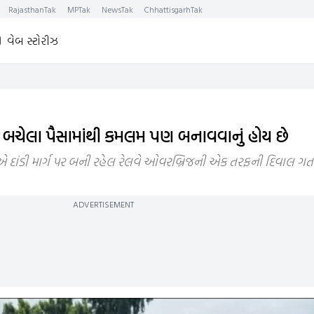
RajasthanTak
MPTak
NewsTak
ChhattisgarhTak
વેબ સ્ટોરીઝ
ે બચેલા પૈસામાંથી કમલમ પણ બનાવવાનું હોય છે
 દાંડી માર્ગ પર બની રહેલ રેલવે ઓવરબ્રિજની એક તરફની દિવાલ ગ
ADVERTISEMENT