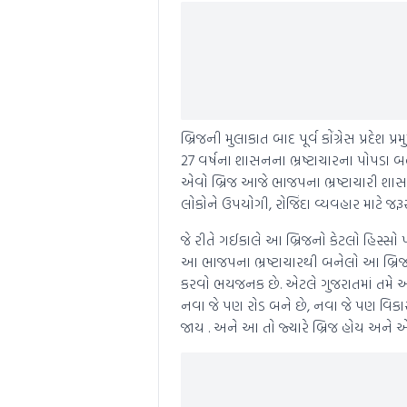
બ્રિજની મુલાકાત બાદ પૂર્વ કોંગ્રેસ પ્રદે
27 વર્ષના શાસનના ભ્રષ્ટાચારના પોપડા
એવો બ્રિજ આજે ભાજપના ભ્રષ્ટાચારી શાસ
લોકોને ઉપયોગી, રોજિંદા વ્યવહાર માટે જરૂ
જે રીતે ગઈકાલે આ બ્રિજનો કેટલો હિસ્સો પ
આ ભાજપના ભ્રષ્ટાચારથી બનેલો આ બ્રિ
કરવો ભયજનક છે. એટલે ગુજરાતમાં તમે અ
નવા જે પણ રોડ બને છે, નવા જે પણ વિકા
જાય . અને આ તો જ્યારે બ્રિજ હોય અને એ