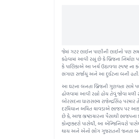
જેમાં ગટર લાઈન પાણીની લાઈનો પણ સમાવેશ થાય
કહેવામાં આવી રહ્યું છે કે બ્રિજના નિર્મા
કે પાલિકાએ આ ખર્ચ ઉઠાવવા સ્પષ્ટ ના કહ
ભંગાણ સર્જાયું અને આ દુર્ઘટના બની હતી.
આ ઘટના બનતા બ્રિજની ગુણવત્તા સામે પણ 
ઢોળવામાં આવી રહ્યો હોય તેવું જોવા મળી ર
બોરસદના ધારાસભ્ય રાજેન્દ્રસિંહ પરમા
દરમિયાન અમિત ચાવડાએ ભાજપ પર આકરા પ્
છે કે, આજ ભ્રષ્ટાચારના પૈસાથી ભાજપના 
કોન્ટ્રાક્ટરો પાસેથી, આ એન્જિનિયરો 
થાય અને એનો ભોગ ગુજરાતની જનતા બન