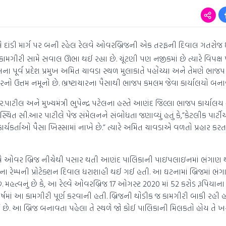
દાંડી માર્ગ પર બની રહેલ રેલવે ઓવરબ્રિજની એક તરફની દિવાલ ગતરોજ
ામગીરી સામે સવાલ ઊભા થઈ રહ્યા છે. ચૂંટણી પણ નજીકમાં છે ત્યારે વિપક્ષ 
ેસના પૂર્વ પ્રદેશ પ્રમુખ અમિત ચાવડા સ્થળ મુલાકાતે પહોંચ્યા અને તેમણે ભા
ાચારનો ઉત્તમ નમૂનો છે. ભ્રષ્ટાચારના પૈસાથી ભાજપ કમલમ જેવા કાર્યાલયો બનાવ
.પાટીલ અને મુખ્યમંત્રી ભુપેન્દ્ર પટેલના હસ્તે આણંદ જિલ્લા ભાજપ કાર્યાલય
પસ્થિત સી.આર પાટીલે પેજ સંમેલનને સંબોધતા જણાવ્યું હતું કે,”કેટલીક પાર્ટ
્યકર્તાઓ પૈસા ખિસ્સામાં નાખે છે.” ત્યારે અમિત ચાવડાએ વળતો પ્રહાર કર
 ઓવર બ્રિજ નીચેથી પસાર થતી આણંદ પાલિકાની પાઇપલાઇનમાં ભંગાણ 
િજના રેમ્પની પ્રોટેક્શન દિવાલ ધરાશાહી થઈ ગઈ હતી. આ ઘટનામાં બ્રિજમાં 
. મહત્વનું છે કે, આ રેલ્વે ઓવરબ્રિજ 17 ઓગસ્ટ 2020 માં 52 કરોડ રૂપિયાના ખ
વર્ષમાં આ કામગીરી પૂર્ણ કરવાની હતી. બ્રિજની થોડીક જ કામગીરી બાકી રહી 
છે. આ બ્રિજ બનાવતા પહેલા તે સ્થળે જો કોઈ પાલિકાની મિલકતો હોય તે ખ