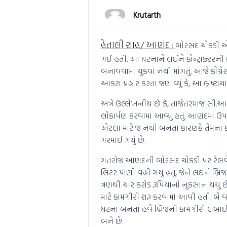
Krutarth
હેતાલી શાહ/ આણંદ :
બોરસદ ચોકડી એ 
ગઈ હતી. આ ઘટનાને લઈને કોન્ટ્રાક્ટરની ક
બનાવવામાં ચુકવા નથી માંગતું. આજે કોંગ્ર
આકરા પ્રહાર કરતાં જણાવ્યું કે, આ ભ્રષ્ટ
અત્રે ઉલ્લેખનીય છે કે, તાજેતરમાંજ સી.આર
લોકાર્પણ કરવામાં આવ્યું હતું. આણંદમાં ઉ
એટલા માટે જ નથી બનતા કારણકે તેમના કાર
ગરમાઈ ગયું છે.
ગતરોજ આણંદની બોરસદ ચોકડી પર રેલવે
લિટર પાણી વહી ગયું હતું. જેને લઈને બ્ર
ત્રણથી ચાર કરોડ રૂપિયાનો નુકસાન થયું છે
માટે કામગીરી શરૂ કરવામાં આવી હતી. બે 
ઘટના બનતા હવે બ્રિજની કામગીરી લંબાઈ 
બને છે.