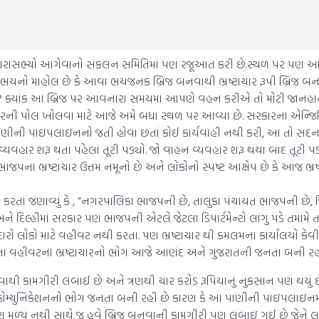
ા ધારાસભ્યો આગેવાનો સંકલન સમિતિમાં પણ રજૂઆત કરી છે.સ્થળ પર પણ આવ્ય
ભયનો માહોલ છે કે આવા ભયજનક બ્રિજ બનવાથી ભ્રષ્ટાચાર રૂપી બ્રિજ બનવ
ને ? ક્યાંક આ બ્રિજ પર આવનારા સમયમાં આપણે વહન કરીએ તો મોટી જાનહા
ચારની પોલ ખોલવા માટે આજે અમે બધા સ્થળ પર આવ્યા છે. સરકારના એન્જિ
ીની પાઇપલાઇનનો જતી હોવા છતાં કોઈ કાર્યવાહી નથી કરી, આ તો સદ
ાર શરૂ થતાં પહેલાં તૂટી પડ્યો. જો વાહન વ્યવહાર શરૂ થયા બાદ તૂટી પડ્
જપના ભ્રષ્ટાચાર ઉત્તમ નમૂનો છે અને લોકોનો સ્પષ્ટ આક્ષેપ છે કે આજ ભ્રષ
ષ કરતાં જણાવ્યું કે , “નગરપાલિકા ભાજપની છે, તાલુકા પંચાયત ભાજપની છે, 
 દિલ્હીમાં સરકાર પણ ભાજપની એટલે જેટલા ડિપાર્ટમેન્ટો લાગુ પડે તમામે
 લોકો માટે વહીવટ નથી કરતા. પણ ભ્રષ્ટાચાર થી કમલમના કાર્યાલયો કેવી
ાના વહીવટના ભ્રષ્ટાચારનો ભોગ આજે આણંદ અને ગુજરાતની જનતા બની રહી
ી કામગીરી લંબાઈ છે અને ત્રણથી ચાર કરોડ રૂપિયાનું નુકસાન પણ થયું છે 
મિસ કોમ્યુનિકેશનનો ભોગ જનતા બની રહી છે કારણ કે આ પાણીની પાઇપલાઇનમા
મળ્યું નથી સાથે જ હવે બ્રિજ બનવાની કામગીરી પણ લંબાઇ ગઈ છે જેને