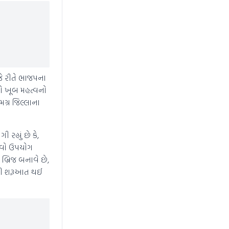
 જે રીતે ભાજપના
નો ખૂબ મહત્વનો
ગ્ર જિલ્લાના
હ્યું છે કે,
રવો ઉપયોગ
્રિજ બનાવે છે,
વાની શરૂઆત થઈ