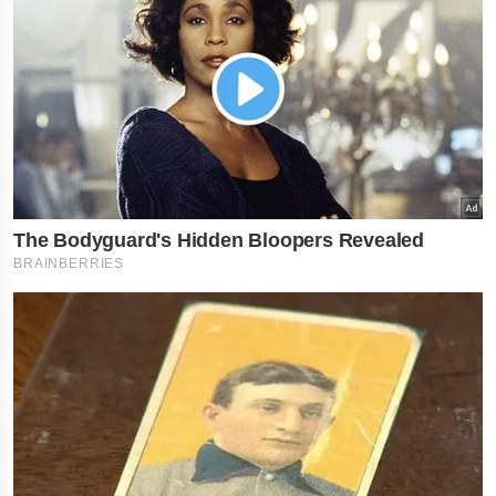
નોકરી-ધંધામાં પ્રગતિ
રાશિના લોકોને ફળશ
દિવસ , જાણો તમારું