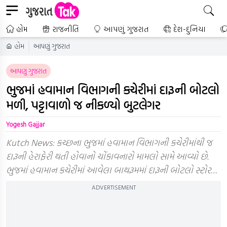
હોમ
રાજનીતિ
આપણું ગુજરાત
દેશ-દુનિયા
હોમ
આપણું ગુજરાત
આપણું ગુજરાત
ભુજમાં હવામાન વિભાગની કચેરીમાં દારૂની બોટલો
મળી, પટ્ટાવાળો જ નીકળ્યો બુટલેગર
Yogesh Gajjar
Kutch News: કચ્છના ભુજમાં હવામાન વિભાગની કચેરીમાંથી જ
દારૂની હેરાફેરી થતી હોવાનો ચોંકાવનારો મામલો સામે આવ્યો છે.
ભુજમાં હવામાન કચેરીમાં આવેલા બાથરૂમમાં દારૂની બોટલો સ્ટોર…
ADVERTISEMENT