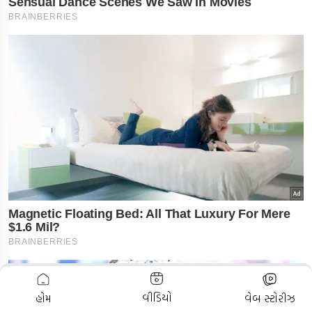
ADVERTISEMENT
વીડિયો
હોમ
વેબ સ્ટોરીઝ