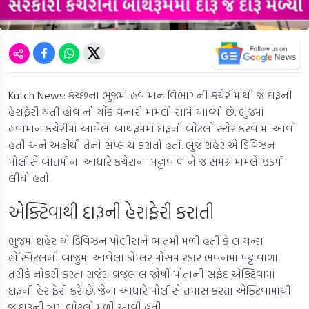
Kutch News:
કચ્છના ભુજમાં હવામાન વિભાગની કચેરીમાંથી જ દારૂની
હેરાફેરી થતી હોવાનો ચોંકાવનારો મામલો સામે આવ્યો છે. ભુજમાં
હવામાન કચેરીમાં આવેલા બાથરૂમમાં દારૂની બોટલો સ્ટોર કરવામાં આવી
હતી અને અહીંથી તેનો સપ્લાય કરાતો હતો. ભુજ શહેર એ ડિવિઝન
પોલીસે બાતમીના આધારે કચેરાના પટ્ટાવાળાને જ સમગ્ર મામલે ઝડપી
લીધો હતો.
એક્ટિવાથી દારૂની હેરાફેરી કરાતી
ભુજમાં શહેર એ ડિવિઝન પોલીસને બાતમી મળી હતી કે લાયન્સ
હોસ્પિટલની બાજુમાં આવેલા ડોપ્લર મોસમ રડાર ભવનમાં પટ્ટાવાળા
તરીકે નોકરી કરતા રાજેશ વ્રજલાલ જોષી પોતાની સફેદ એક્ટિવામાં
દારૂની હેરાફેરી કરે છે. જેના આધારે પોલીસે તપાસ કરતા એક્ટિવામાંથી
જ દારૂની ત્રણ બોટલો મળી આવી હતી.