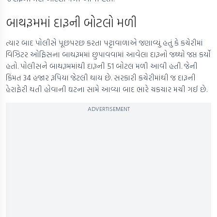
બાથરૂમમાં દારૂની બોટલો મળી
ત્યાર બાદ પોલીસે પૂછપરછ કરતા પટ્ટાવાળાએ જણાવ્યું હતું કે કચેરીમાં
વિઝિટર ઓફિસના બાથરૂમમાં છુપાવવામાં આવેલા દારૂનો જથ્થો જપ્ત કર્યો
હતો. પોલીસને બાથરૂમમાંથી દારૂની 51 બોટલ મળી આવી હતી. જેની
કિંમત 34 હજાર રૂપિયા જેટલી થાય છે. સરકારી કચેરીમાંથી જ દારૂની
હેરાફેરી થતી હોવાની ઘટના સામે આવ્યા બાદ ભારે ચકચાર મચી ગઈ છે.
ADVERTISEMENT