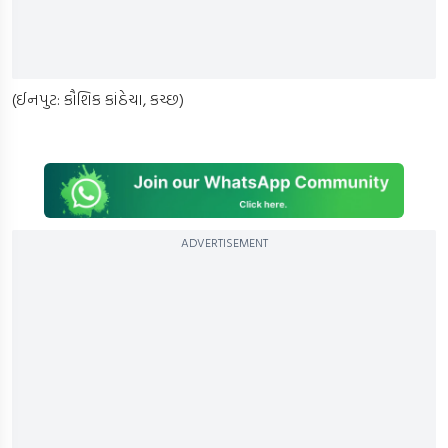
(ઈનપુટ: કૌશિક કાંઠેચા, કચ્છ)
ADVERTISEMENT