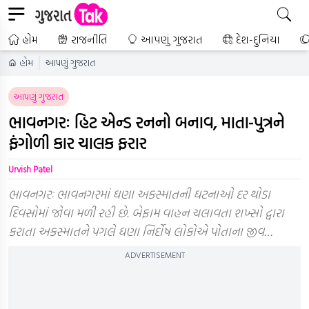
હોમ
રાજનીતિ
આપણું ગુજરાત
દેશ-દુનિયા
હોમ
આપણું ગુજરાત
આપણું ગુજરાત
ભાવનગરઃ હિટ એન્ડ રનનો બનાવ, માતા-પુત્રને
ફંગોળી કાર ચાલક ફરાર
Urvish Patel
ભાવનગરઃ ભાવનગરમાં ઘણા અકસ્માતની ઘટનાઓ દર થોડા
દિવસોમાં જોવા મળી રહી છે. બેફામ વાહન ચલાવતા શખ્સો દ્વારા
કરાતા અકસ્માતને પગલે ઘણા નિર્દોષ લોકોએ પોતાના જીવ…
ADVERTISEMENT