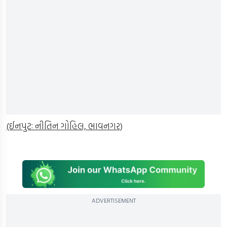
(ઈનપુટઃ નીતિન ગોહિલ, ભાવનગર)
ADVERTISEMENT