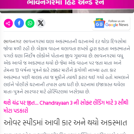
ભાવનગરઃ
ભાવનગરમાં ઘણા અકસ્માતની ઘટનાઓ દર થોડા દિવસોમાં
જોવા મળી રહી છે. બેફામ વાહન ચલાવતા શખ્સો દ્વારા કરાતા અકસ્માતને
પગલે ઘણા નિર્દોષ લોકોએ પોતાના જીવ ગુમાવ્યા છે. ભાવનગરમાં વધુ
એક આવો જ અકસ્માત થયો છે જેમાં એક વાહન પર જતા માતા અને
તેમના 13 વર્ષના પુત્રને કારે ટક્કર મારીને ફંગોળી નાખ્યા હતા. કાર
અકસ્માત પછી ચાલક ત્યાં જ મુકીને ત્યાંથી ફરાર થઈ ગયો હતો. મામલાને
લઈને પોલીસે ઘટનાની તપાસ હાથ ધરી છે. ઘટનામાં ઈજાગ્રસ્ત થયેલા
માતા-પુત્રને સારવાર માટે હોસ્પિટલમાં ખસેડ્યા છે.
થશે ચંદ્ર પર જીત… Chandrayaan 3 ની સોફ્ટ લેંડિંગ માટે 3 સૌથી
મોટા પડકારો
ઓવર સ્પીડમાં આવી કાર અને થયો અકસ્માત