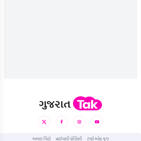
અમારા વિશે
પ્રાઈવસી પોલિસી
ટર્મ્સ ઓફ યુઝ