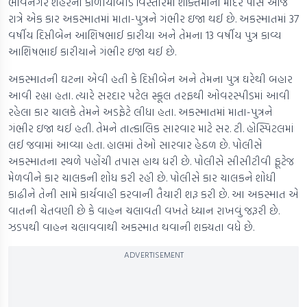
ભાવનગર શહેરના કાળીયાબીડ વિસ્તારમાં શક્તિમાંના મંદિર પાસે આજે
રાત્રે એક કાર અકસ્માતમાં માતા-પુત્રને ગંભીર ઇજા થઈ છે. અકસ્માતમાં 37
વર્ષીય દિપ્તીબેન આશિષભાઈ કારીયા અને તેમના 13 વર્ષીય પુત્ર કાવ્ય
આશિષભાઈ કારીયાને ગંભીર ઇજા થઈ છે.
અકસ્માતની ઘટના એવી હતી કે દિપ્તીબેન અને તેમના પુત્ર ઘરેથી બહાર
આવી રહ્યા હતા. ત્યારે સરદાર પટેલ સ્કૂલ તરફથી ઓવરસ્પીડમાં આવી
રહેલા કાર ચાલકે તેમને અડફેટે લીધા હતા. અકસ્માતમાં માતા-પુત્રને
ગંભીર ઇજા થઈ હતી. તેમને તાત્કાલિક સારવાર માટે સર. ટી. હોસ્પિટલમાં
લઈ જવામાં આવ્યા હતા. હાલમાં તેઓ સારવાર હેઠળ છે. પોલીસે
અકસ્માતના સ્થળે પહોંચી તપાસ હાથ ધરી છે. પોલીસે સીસીટીવી ફૂટેજ
મેળવીને કાર ચાલકની શોધ કરી રહી છે. પોલીસે કાર ચાલકને શોધી
કાઢીને તેની સામે કાર્યવાહી કરવાની તૈયારી શરૂ કરી છે. આ અકસ્માત એ
વાતની ચેતવણી છે કે વાહન ચલાવતી વખતે ધ્યાન રાખવું જરૂરી છે.
ઝડપથી વાહન ચલાવવાથી અકસ્માત થવાની શક્યતા વધે છે.
ADVERTISEMENT