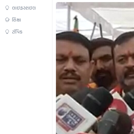
લાઇફસ્ટાઇલ
શિક્ષા
ટૉપિક