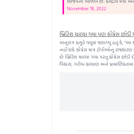
ભાજપની ઓળખ છે.: કેન્દ્રીય મંત્રી અ
November 18, 2022
બ્રિટિશ ચાલ્યા ગયા પણ કોંગ્રેસ છોડી 
અનુરાગ ઠાકુરે વધુમાં જણાવ્યું હતું કે
નહીં શકે. કોંગ્રેસ માત્ર ટોપીઓનું રાજકા
છે. બ્રિટિશ ચાલ્યા ગયા પરંતુ કોંગ્રેસ છોડ
વિકાસ, ગરીબ કલ્યાણ અને પ્રામાણિકતામ