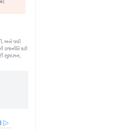
ak)
થી, અને વધી
ોની રાજનીતિ કરી
ર્ટી સુશાસન,