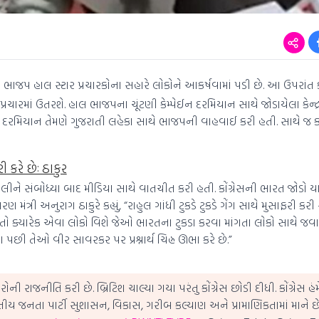
ાજપ હાલ સ્ટાર પ્રચારકોના સહારે લોકોને આકર્ષવામાં પડી છે. આ ઉપરાંત ક
રચારમાં ઉતરશે. હાલ ભાજપના ચૂંટણી કેમ્પેઈન દરમિયાન સાથે જોડાયેલા કેન્દ્રી
 દરમિયાન તેમણે ગુજરાતી લહેકા સાથે ભાજપની વાહવાઈ કરી હતી. સાથે જ કોંગ
રી કરે છેઃ ઠાકુર
ેલીને સંબોધ્યા બાદ મીડિયા સાથે વાતચીત કરી હતી. કોંગ્રેસની ભારત જોડો યાત
મંત્રી અનુરાગ ઠાકુરે કહ્યું, “રાહુલ ગાંધી ટુકડે ટુકડે ગેંગ સાથે મુસાફરી કરી રહ
 તો ક્યારેક એવા લોકો વિશે જેઓ ભારતના ટુકડા કરવા માંગતા લોકો સાથે જ
 પછી તેઓ વીર સાવરકર પર પ્રશ્નાર્થ ચિહ્ન ઊભા કરે છે.”
ોની રાજનીતિ કરી છે. બ્રિટિશ ચાલ્યા ગયા પરંતુ કોંગ્રેસ છોડી દીધી. કોંગ્રેસ હં
રતીય જનતા પાર્ટી સુશાસન, વિકાસ, ગરીબ કલ્યાણ અને પ્રામાણિકતામાં માને 