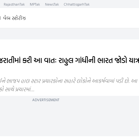
RajasthanTak
MPTak
NewsTak
ChhattisgarhTak
વેબ સ્ટોરીઝ
જરાતીમાં કરી આ વાતઃ રાહુલ ગાંધીની ભારત જોડો યાત્ર
ે ભાજપ હાલ સ્ટાર પ્રચારકોના સહારે લોકોને આકર્ષવામાં પડી છે. આ ઉપ
 સાથે પ્રચારમાં…
ADVERTISEMENT