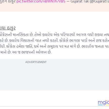
નુરાગ ઠાકુર
pic.twitter.com/vBWNTh7VB5
— Gujarat Tak (@GujaratT
ગયાઃ ઠાકુર
, “આ કોંગ્રેસની માનસિકતા છે. તેઓ ક્યારેય એક પરિવારથી આગળ વધી શક્યા ન
રણ કરે છે. ક્યારેય વિકાસની વાત નથી કરતી. કોંગ્રેસે ભાગલા પાડો અને રાજ કર
ી દીધી. કોંગ્રેસ હંમેશા જાતિ, ધર્મ અને સમુદાય પર મત માંગે છે. ભારતીય જનતા પા
ાં માને છે. આ જ ભાજપની ઓળખ છે.
ADVERTISEMENT