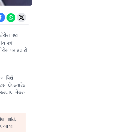
ોંગ્રેસ પણ
ય મંત્રી
્રેસ પર પ્રહારો
્રા વિશે
્યા છે. ક્યારેક
વાહરલાલ નેહરુ
મેશા જાતિ,
છે. આ જ