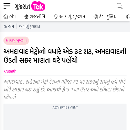
હોમ
રાજનીતિ
આપણું ગુજરાત
દેશ-દુનિયા
હોમ
આપણું ગુજરાત
આપણું ગુજરાત
અમદાવાદ મેટ્રોનો વધારે એક રૂટ શરૂ, અમદાવાદની
ઉડતી સફર માણતા ઘરે પહોંચો
Krutarth
અમદાવાદ : શહેરના મેટ્રો રેલના બીજા રૂટ પર સફરનું સપનું હવે ધીરે
ધીરે સાકાર થઇ રહ્યું છે. આજથી ફેઝ-1 ના ઉત્તર અને દક્ષિણ છેડાને
જોડતો…
ADVERTISEMENT