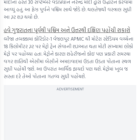
મોદીના હસ્તે 30 સપ્ટેમ્બરે વડાપ્રધાન નરેન્દ્ર મોદી દ્વારા ઉદ્ધાટન કરવામાં
આવ્યું હતું. આ ફેઝ પુર્વને પશ્ચિમ સાથે જોડે છે. થલતેજથી વસ્ત્રાલ સુધી
આ રૂટ શરૂ થયો છે.
હવે ગુજરાતના પૂર્વથી પશ્ચિમ અને ઉત્તરથી દક્ષિણ પહોંચી શકાશે
બીજા તબક્કામાં કોરિડોર-1 વેજલપુર APMC થી મોટેરા સ્ટેડિયમ વચ્ચેના
18 કિલોમીટર રૂટ પર મેટ્રો ટ્રેન સેવાની શરૂઆત થતા મોટી સંખ્યામાં લોકો
મેટ્રો પર પહોંચ્યા હતા. મેટ્રોને કારણ શહેરીજનો કોઇ પણ પ્રકારી સમસ્યા
વગર શાંતિથી એસીમાં બેસીને અમદાવાદમાં ઉડતા ઉડતા પોતાના સ્થળ
સુધી પહોંચી જશે. આ ઉપરાંત આર્થિક ફાયદો પણ થશે. મેટ્રોમાં ખુબ જ
સસ્તા દરે તેઓ પોતાના ગંતવ્ય સુધી પહોંચશે.
ADVERTISEMENT