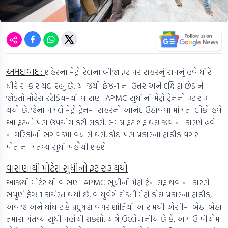
અમદાવાદ :
શહેરના મેટ્રો રેલના બીજા રૂટ પર સફરનું સપનું હવે ધીરે
ધીરે સાકાર થઇ રહ્યું છે. આજથી ફેઝ-1 ના ઉત્તર અને દક્ષિણ છેડાને
જોડતો મોટેરા સ્ટેડિયમથી વાસણા APMC સુધીની મેટ્રો ટ્રેનનો રૂટ શરૂ
થયો છે. જેના પગલે મેટ્રો ટ્રેનમાં સફરનો આનંદ ઉઠાવવા માંગતા લોકો હવે
આ રૂટનો પણ ઉપયોગ કરી શકશે. સમગ્ર રૂટ શરૂ થઇ જવાના કારણે હવે
નાગરિકોની સગવડમાં વધારો થશે. કોઇ પણ પ્રકારના ટ્રાફીક વગર
પોતાના ગંતવ્ય સુધી પહોંચી શકશે.
વાસણાથી મોટેરા સુધીનો રૂટ શરૂ થયો
આજથી મોટેરાથી વાસણા APMC સુધીની મેટ્રો ટ્રેન શરૂ થવાના કારણે
સંપુર્ણ ફેઝ 1 કાર્યરત થયો છે. વાયુવેગે દોડતી મેટ્રો કોઇ પ્રકારના ટ્રાફીક,
અવાજ અને ઘોંઘાટ કે પ્રદુષણ વગર શાંતિથી આરામથી એસીમાં બેઠા બેઠા
તમારા ગંતવ્ય સુધી પહોંચી શકશો. અત્રે ઉલ્લેખનીય છે કે, અગાઉ પીએમ