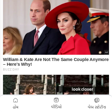
ADVERTISEMENT
વીડિયો
હોમ
વેબ સ્ટોરીઝ