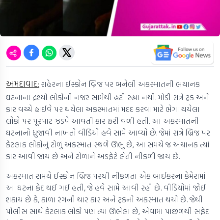
અમદાવાદ:
શહેરના ઈસ્કોન બ્રિજ પર બનેલી અકસ્માતની ભયાનક
ઘટનાના દ્રશ્યો લોકોની નજર સામેથી હટી રહ્યા નથી. મોડી રાત્રે ટ્રક અને
કાર વચ્ચે હાઈવે પર થયેલા અકસ્માતમાં મદદ કરવા માટે ભેગા થયેલા
લોકો પર પૂરપાટ ઝડપે આવતી કાર ફરી વળી હતી. આ અકસ્માતની
ઘટનાનો ધ્રુજાવી નાખતો વીડિયો હવે સામે આવ્યો છે. જેમાં રાત્રે બ્રિજ પર
કેટલાક લોકોનું ટોળું અકસ્માત સ્થળે ઊભું છે, આ સમયે જ અચાનક ત્યાં
કાર આવી જાય છે અને ટોળાને અડફેટે લેતી નીકળી જાય છે.
અકસ્માત સમયે ઈસ્કોન બ્રિજ પરથી નીકળતા એક બાઈકરના કેમેરામાં
આ ઘટના કેદ થઈ ગઈ હતી, જે હવે સામે આવી રહી છે. વીડિયોમાં જોઈ
શકાય છે કે, કાળા રંગની થાર કાર અને ટ્રકનો અકસ્માત થયો છે. જેથી
પોલીસ સાથે કેટલાક લોકો પણ ત્યાં ઊભેલા છે, એવામાં પાછળથી સફેદ