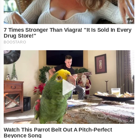
નોકરી-ધંધામાં પ્રગતિ... આ
રાશિના લોકોને ફળશે આજનો
દિવસ , જાણો તમારું રાશિફળ?