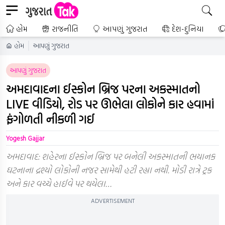
હોમ
રાજનીતિ
આપણું ગુજરાત
દેશ-દુનિયા
હોમ
આપણું ગુજરાત
આપણું ગુજરાત
અમદાવાદના ઈસ્કોન બ્રિજ પરના અકસ્માતનો
LIVE વીડિયો, રોડ પર ઊભેલા લોકોને કાર હવામાં
ફંગોળતી નીકળી ગઈ
Yogesh Gajjar
અમદાવાદ: શહેરના ઈસ્કોન બ્રિજ પર બનેલી અકસ્માતની ભયાનક
ઘટનાના દ્રશ્યો લોકોની નજર સામેથી હટી રહ્યા નથી. મોડી રાત્રે ટ્રક
અને કાર વચ્ચે હાઈવે પર થયેલા…
ADVERTISEMENT