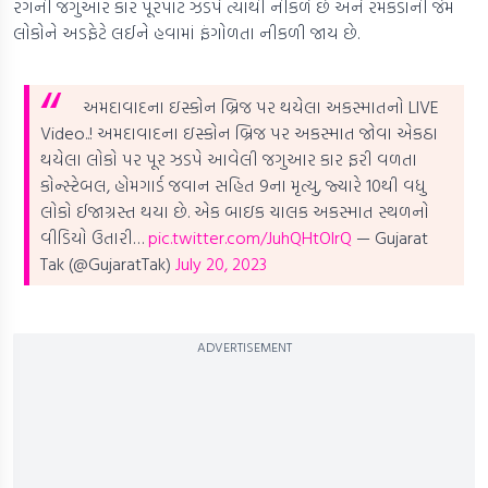
રંગની જગુઆર કાર પૂરપાટ ઝડપે ત્યાંથી નીકળે છે અને રમકડાની જેમ
લોકોને અડફેટે લઈને હવામાં ફંગોળતા નીકળી જાય છે.
અમદાવાદના ઇસ્કોન બ્રિજ પર થયેલા અકસ્માતનો LIVE
Video..!
અમદાવાદના ઇસ્કોન બ્રિજ પર અકસ્માત જોવા એકઠા
થયેલા લોકો પર પૂર ઝડપે આવેલી જગુઆર કાર ફરી વળતા
કોન્સ્ટેબલ, હોમગાર્ડ જવાન સહિત 9ના મૃત્યુ, જ્યારે 10થી વધુ
લોકો ઈજાગ્રસ્ત થયા છે. એક બાઇક ચાલક અકસ્માત સ્થળનો
વીડિયો ઉતારી…
pic.twitter.com/JuhQHtOlrQ
— Gujarat
Tak (@GujaratTak)
July 20, 2023
ADVERTISEMENT