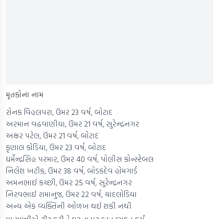
મૃતકોના નામ
રોનક વિહલપરા, ઉંમર 23 વર્ષ, બોટાદ
અરમાન વઢવાણીયા, ઉંમર 21 વર્ષ, સુરેન્દ્રનગર
અક્ષર પટેલ, ઉંમર 21 વર્ષ, બોટાદ
કૃણાલ કોડિયા, ઉંમર 23 વર્ષ, બોટાદ
ધર્મેન્દ્રસિંહ પરમાર, ઉંમર 40 વર્ષ, પોલીસ કોન્સ્ટેબલ
નિલેશ ખટીક, ઉંમર 38 વર્ષ, બોડકદેવ હોમગાર્ડ
અમનભાઈ કચ્છી, ઉંમર 25 વર્ષ, સુરેન્દ્રનગર
નિરવભાઈ રામાનુજ, ઉંમર 22 વર્ષ, ચાંદલોડિયા
અન્ય એક વ્યક્તિની ઓળખ થઈ શકી નથી