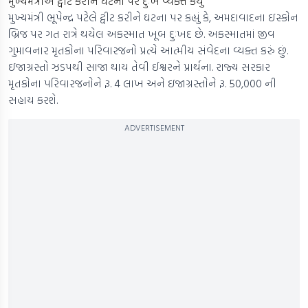
મુખ્યમંત્રીએ ટ્વીટ કરીને ઘટના પર દુઃખ વ્યક્ત કર્યું
મુખ્યમંત્રી ભૂપેન્દ્ર પટેલે ટ્વીટ કરીને ઘટના પર કહ્યું કે, અમદાવાદના ઇસ્કોન
બ્રિજ પર ગત રાત્રે થયેલ અકસ્માત ખૂબ દુઃખદ છે. અકસ્માતમાં જીવ
ગુમાવનાર મૃતકોના પરિવારજનો પ્રત્યે આત્મીય સંવેદના વ્યક્ત કરું છું.
ઇજાગ્રસ્તો ઝડપથી સાજા થાય તેવી ઈશ્વરને પ્રાર્થના. રાજ્ય સરકાર
મૃતકોના પરિવારજનોને રૂ. 4 લાખ અને ઇજાગ્રસ્તોને રૂ. 50,000 ની
સહાય કરશે.
ADVERTISEMENT