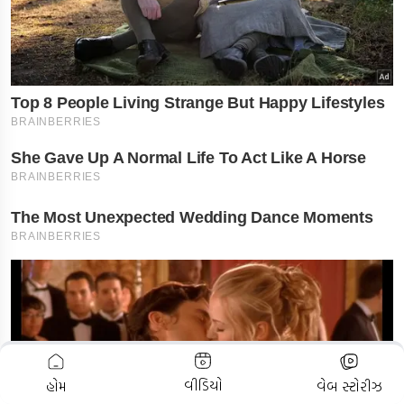
ADVERTISEMENT
વીડિયો
હોમ
વેબ સ્ટોરીઝ