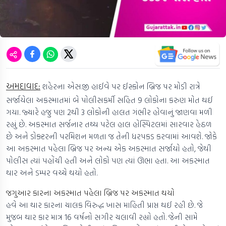
અમદાવાદ:
શહેરના એસ.જી હાઈવે પર ઈસ્કોન બ્રિજ પર મોડી રાત્રે
સર્જાયેલા અકસ્માતમાં બે પોલીસકર્મી સહિત 9 લોકોના કરુણ મોત થઈ
ગયા. જ્યારે હજુ પણ 2થી 3 લોકોની હાલત ગંભીર હોવાનું જાણવા મળી
રહ્યું છે. અકસ્માત સર્જનાર તથ્ય પટેલ હાલ હોસ્પિટલમાં સારવાર હેઠળ
છે અને ડોક્ટરની પરમિશન મળતા જ તેની ધરપકડ કરવામાં આવશે. જોકે
આ અકસ્માત પહેલા બ્રિજ પર અન્ય એક અકસ્માત સર્જાયો હતો, જેથી
પોલીસ ત્યાં પહોંચી હતી અને લોકો પણ ત્યાં ઊભા હતા. આ અકસ્માત
થાર અને ડમ્પર વચ્ચે થયો હતો.
જગુઆર કારના અકસ્માત પહેલા બ્રિજ પર અકસ્માત થયો
હવે આ થાર કારના ચાલક વિરુદ્ધ ખાસ માહિતી પ્રાપ્ત થઈ રહી છે. જે
મુજબ થાર કાર માત્ર 16 વર્ષનો સગીર ચલાવી રહ્યો હતો. જેની સામે