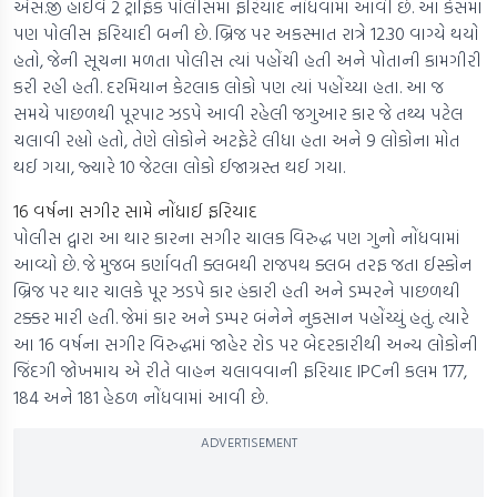
એસ.જી હાઈવે 2 ટ્રાફિક પોલીસમાં ફરિયાદ નોંધવામાં આવી છે. આ કેસમાં
પણ પોલીસ ફરિયાદી બની છે. બ્રિજ પર અકસ્માત રાત્રે 12.30 વાગ્યે થયો
હતો, જેની સૂચના મળતા પોલીસ ત્યાં પહોંચી હતી અને પોતાની કામગીરી
કરી રહી હતી. દરમિયાન કેટલાક લોકો પણ ત્યાં પહોંચ્યા હતા. આ જ
સમયે પાછળથી પૂરપાટ ઝડપે આવી રહેલી જગુઆર કાર જે તથ્ય પટેલ
ચલાવી રહ્યો હતો, તેણે લોકોને અટફેટે લીધા હતા અને 9 લોકોના મોત
થઈ ગયા, જ્યારે 10 જેટલા લોકો ઈજાગ્રસ્ત થઈ ગયા.
16 વર્ષના સગીર સામે નોંધાઈ ફરિયાદ
પોલીસ દ્વારા આ થાર કારના સગીર ચાલક વિરુદ્ધ પણ ગુનો નોંધવામાં
આવ્યો છે. જે મુજબ કર્ણાવતી ક્લબથી રાજપથ ક્લબ તરફ જતા ઈસ્કોન
બ્રિજ પર થાર ચાલકે પૂર ઝડપે કાર હંકારી હતી અને ડમ્પરને પાછળથી
ટક્કર મારી હતી. જેમાં કાર અને ડમ્પર બંનેને નુકસાન પહોંચ્યું હતું. ત્યારે
આ 16 વર્ષના સગીર વિરુદ્ધમાં જાહેર રોડ પર બેદરકારીથી અન્ય લોકોની
જિંદગી જોખમાય એ રીતે વાહન ચલાવવાની ફરિયાદ IPCની કલમ 177,
184 અને 181 હેઠળ નોંધવામાં આવી છે.
ADVERTISEMENT