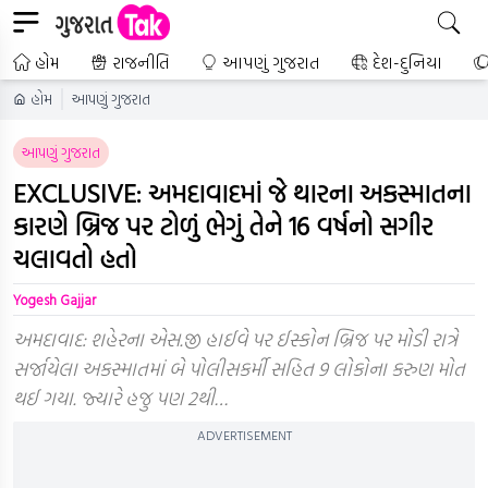
હોમ
રાજનીતિ
આપણું ગુજરાત
દેશ-દુનિયા
હોમ
આપણું ગુજરાત
આપણું ગુજરાત
EXCLUSIVE: અમદાવાદમાં જે થારના અકસ્માતના
કારણે બ્રિજ પર ટોળું ભેગું તેને 16 વર્ષનો સગીર
ચલાવતો હતો
Yogesh Gajjar
અમદાવાદ: શહેરના એસ.જી હાઈવે પર ઈસ્કોન બ્રિજ પર મોડી રાત્રે
સર્જાયેલા અકસ્માતમાં બે પોલીસકર્મી સહિત 9 લોકોના કરુણ મોત
થઈ ગયા. જ્યારે હજુ પણ 2થી…
ADVERTISEMENT