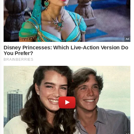
નોકરી-ધંધામાં પ્રગતિ.
રાશિના લોકોને ફળશે
દિવસ , જાણો તમારું 