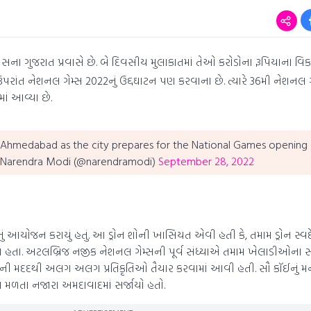
ના ગુજરાત પ્રવાસે છે. બે દિવસીય મુલાકાતમાં તેઓ કરોડોના રૂપિયાના વિક
ઉપરાંત નેશનલ ગેમ્સ 2022નું ઉદ્દઘાટન પણ કરવાના છે. ત્યારે 36મી નેશનલ 
ં આવ્યા છે.
 Ahmedabad as the city prepares for the National Games opening
Narendra Modi (@narendramodi)
September 28, 2022
ોનું આયોજન કરાયું હતું. આ ડ્રોન શોની ખાસિયત એવી હતી કે, તમામ ડ્રોન સ્વદે
ા હતા. અટલબ્રિજ નજીક નેશનલ ગેમ્સની પૂર્વ સંધ્યાએ તમામ ખેલાડીઓના સ્વ
રોનની મદદથી અલગ અલગ પ્રતિકૃતિઓ તૈયાર કરવામાં આવી હતી. સૌ કૉઈનું મ
જોવા મળતા નજારા અમદાવાદમાં સર્જાયો હતો.