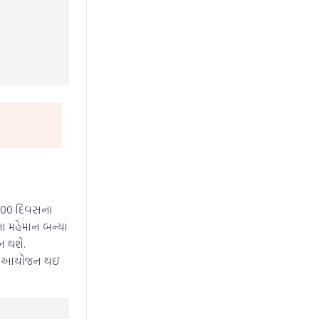
 100 દિવસના
ા મહેમાન બન્યા
ન થશે.
ળ પર આયોજન થઇ