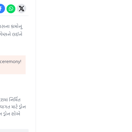
ાસના કામોનું
ગેમ્સને લઈને
 ceremony!
શમાં નિર્મિત
ાગત માટે ડ્રોન
ન ડ્રોન શોએ