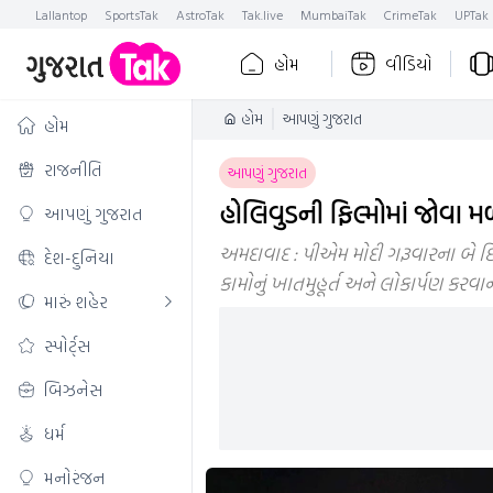
Lallantop
SportsTak
AstroTak
Tak.live
MumbaiTak
CrimeTak
UPTak
હોમ
વીડિયો
હોમ
આપણું ગુજરાત
હોમ
રાજનીતિ
આપણું ગુજરાત
હોલિવુડની ફિલ્મોમાં જોવા 
આપણું ગુજરાત
અમદાવાદ : પીએમ મોદી ગરૂવારના બે દિ
દેશ-દુનિયા
કામોનું ખાતમુહૂર્ત અને લોકાર્પણ કરવ
મારું શહેર
સ્પોર્ટ્સ
બિઝનેસ
ધર્મ
મનોરંજન