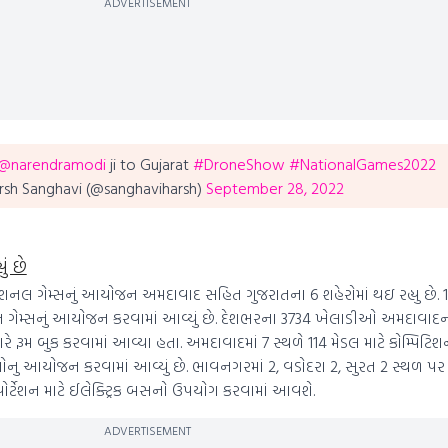
ADVERTISEMENT
@narendramodi
ji to Gujarat
#DroneShow
#NationalGames2022
rsh Sanghavi (@sanghaviharsh)
September 28, 2022
ં છે
નલ ગેમ્સનું આયોજન અમદાવાદ સહિત ગુજરાતના 6 શહેરોમાં થઇ રહ્યુ છે.
જન ગેમ્સનું આયોજન કરવામાં આવ્યું છે. દેશભરના 3734 ખેલાડીઓ અમદાવાદન
 રૂમ બુક કરવામાં આવ્યા હતા. અમદાવાદમાં 7 સ્થળે 114 મેડલ માટે કોમ્પિટિશ
રમતોનુ આયોજન કરવામાં આવ્યું છે. ભાવનગરમાં 2, વડોદરા 2, સુરત 2 સ્થ
ન્સપોર્ટેશન માટે ઈલેક્ટ્રિક બસનો ઉપયોગ કરવામાં આવશે.
ADVERTISEMENT