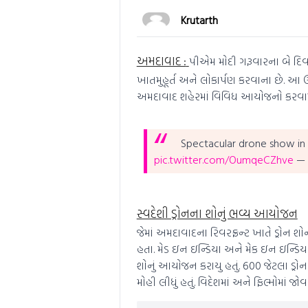
Krutarth
અમદાવાદ :
પીએમ મોદી ગરૂવારના બે દિવસ
ખાતમુહૂર્ત અને લોકાર્પણ કરવાના છે. આ 
અમદાવાદ શહેરમાં વિવિધ આયોજનો કરવામા
Spectacular drone show in
pic.twitter.com/OumqeCZhve
— 
સ્વદેશી ડ્રોનના શોનું ભવ્ય આયોજન
જેમાં અમદાવાદના રિવરફ્રન્ટ ખાતે ડ્રોન શ
હતા. મેડ ઇન ઇન્ડિયા અને મેક ઇન ઇન્ડિય
શોનું આયોજન કરાયુ હતું. 600 જેટલા ડ્
મોહી લીધું હતું. વિદેશમાં અને ફિલ્મોમાં 