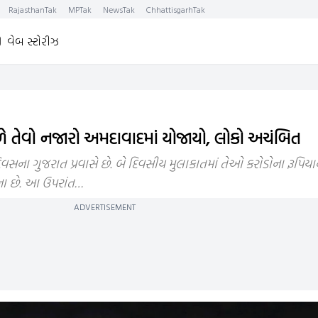
RajasthanTak
MPTak
NewsTak
ChhattisgarhTak
વેબ સ્ટોરીઝ
મળે તેવો નજારો અમદાવાદમાં યોજાયો, લોકો અચંબિત
વસના ગુજરાત પ્રવાસે છે. બે દિવસીય મુલાકાતમાં તેઓ કરોડોના રૂપિય
ાના છે. આ ઉપરાંત…
ADVERTISEMENT