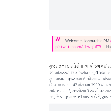
Welcome Honourable PM
pic.twitter.com/u1swqjt6TB
— Ha
ગુજરાતના 6 શહેરોમાં આયોજન થઇ રહ્યુ
29 ઓગસ્ટથી 12 ઓક્ટોબર સુધી 36મી નેશ
ટુંકા ગાળામાં ગુજરાતના 6 શહેરમાં આયો
છે. અમદાવાદમાં 47 હોટલના 2999 થી વધારે
ગાંધીનગરમાં 3, રાજકોટમાં 3 સ્થળો પર 
રહ્યું છે. બીજી મહત્વની બાબત છે કે, ટ્રા