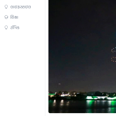
લાઇફસ્ટાઇલ
શિક્ષા
ટૉપિક