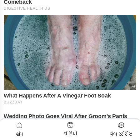
ADVERTISEMENT
વીડિયો
હોમ
વેબ સ્ટોરીઝ