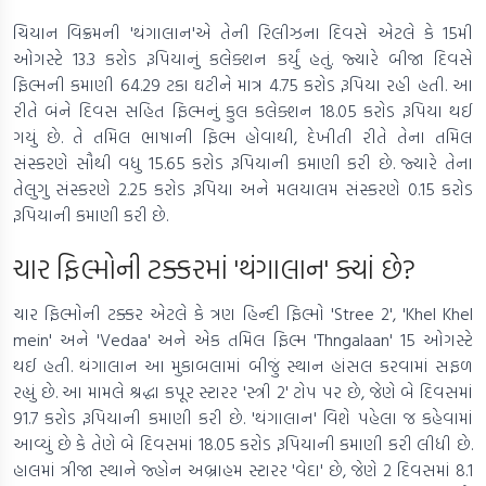
ચિયાન વિક્રમની 'થંગાલાન'એ તેની રિલીઝના દિવસે એટલે કે 15મી
ઓગસ્ટે 13.3 કરોડ રૂપિયાનું કલેક્શન કર્યું હતું. જ્યારે બીજા દિવસે
ફિલ્મની કમાણી 64.29 ટકા ઘટીને માત્ર 4.75 કરોડ રૂપિયા રહી હતી. આ
રીતે બંને દિવસ સહિત ફિલ્મનું કુલ કલેક્શન 18.05 કરોડ રૂપિયા થઈ
ગયું છે. તે તમિલ ભાષાની ફિલ્મ હોવાથી, દેખીતી રીતે તેના તમિલ
સંસ્કરણે સૌથી વધુ 15.65 કરોડ રૂપિયાની કમાણી કરી છે. જ્યારે તેના
તેલુગુ સંસ્કરણે 2.25 કરોડ રૂપિયા અને મલયાલમ સંસ્કરણે 0.15 કરોડ
રૂપિયાની કમાણી કરી છે.
ચાર ફિલ્મોની ટક્કરમાં 'થંગાલાન' ક્યાં છે?
ચાર ફિલ્મોની ટક્કર એટલે કે ત્રણ હિન્દી ફિલ્મો 'Stree 2', 'Khel Khel
mein' અને 'Vedaa' અને એક તમિલ ફિલ્મ 'Thngalaan' 15 ઓગસ્ટે
થઈ હતી. થંગાલાન આ મુકાબલામાં બીજું સ્થાન હાંસલ કરવામાં સફળ
રહ્યું છે. આ મામલે શ્રદ્ધા કપૂર સ્ટારર 'સ્ત્રી 2' ટોપ પર છે, જેણે બે દિવસમાં
91.7 કરોડ રૂપિયાની કમાણી કરી છે. 'થંગાલાન' વિશે પહેલા જ કહેવામાં
આવ્યું છે કે તેણે બે દિવસમાં 18.05 કરોડ રૂપિયાની કમાણી કરી લીધી છે.
હાલમાં ત્રીજા સ્થાને જ્હોન અબ્રાહમ સ્ટારર 'વેદા' છે, જેણે 2 દિવસમાં 8.1