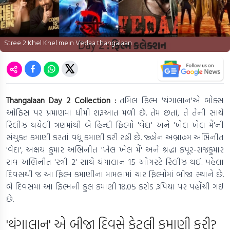
Stree 2 Khel Khel mein Vedaa thangalaan
Thangalaan Day 2 Collection :
તમિલ ફિલ્મ 'થંગાલાન'એ બોક્સ
ઓફિસ પર પ્રમાણમાં ધીમી શરૂઆત મળી છે. તેમ છતાં, તે તેની સાથે
રિલીઝ થયેલી ત્રણમાંથી બે હિન્દી ફિલ્મો 'વેદા' અને 'ખેલ ખેલ મેં'ની
સંયુક્ત કમાણી કરતાં વધુ કમાણી કરી રહી છે. જ્હોન અબ્રાહમ અભિનીત
'વેદા', અક્ષય કુમાર અભિનીત 'ખેલ ખેલ મેં' અને શ્રદ્ધા કપૂર-રાજકુમાર
રાવ અભિનીત 'સ્ત્રી 2' સાથે થંગાલાન 15 ઓગસ્ટે રિલીઝ થઈ. પહેલા
દિવસથી જ આ ફિલ્મ કમાણીના મામલામાં ચાર ફિલ્મોમાં બીજા સ્થાને છે.
બે દિવસમાં આ ફિલ્મની કુલ કમાણી 18.05 કરોડ રૂપિયા પર પહોંચી ગઈ
છે.
'થંગાલાન' એ બીજા દિવસે કેટલી કમાણી કરી?