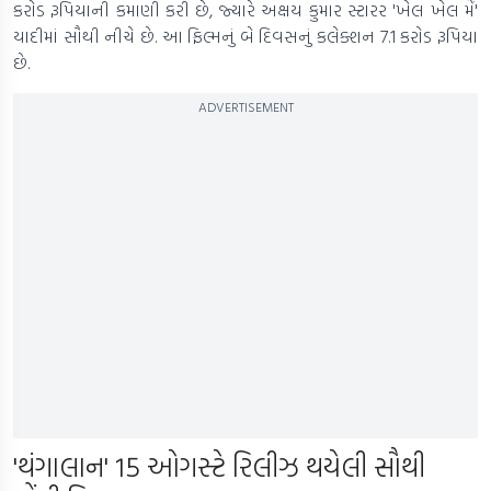
કરોડ રૂપિયાની કમાણી કરી છે, જ્યારે અક્ષય કુમાર સ્ટારર 'ખેલ ખેલ મેં'
યાદીમાં સૌથી નીચે છે. આ ફિલ્મનું બે દિવસનું કલેક્શન 7.1 કરોડ રૂપિયા
છે.
ADVERTISEMENT
'થંગાલાન' 15 ઓગસ્ટે રિલીઝ થયેલી સૌથી