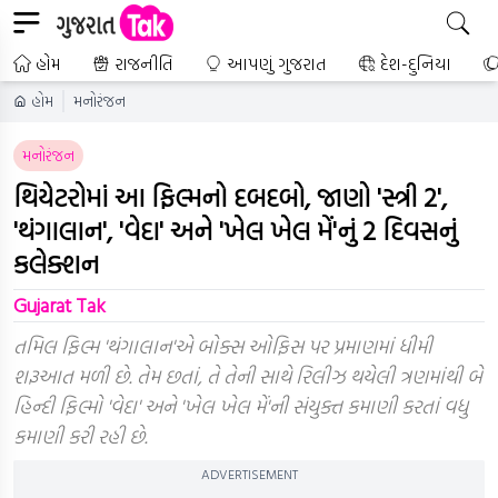
હોમ
રાજનીતિ
આપણું ગુજરાત
દેશ-દુનિયા
હોમ
મનોરંજન
મનોરંજન
થિયેટરોમાં આ ફિલ્મનો દબદબો, જાણો 'સ્ત્રી 2',
'થંગાલાન', 'વેદા' અને 'ખેલ ખેલ મેં'નું 2 દિવસનું
કલેક્શન
Gujarat Tak
તમિલ ફિલ્મ 'થંગાલાન'એ બોક્સ ઓફિસ પર પ્રમાણમાં ધીમી
શરૂઆત મળી છે. તેમ છતાં, તે તેની સાથે રિલીઝ થયેલી ત્રણમાંથી બે
હિન્દી ફિલ્મો 'વેદા' અને 'ખેલ ખેલ મેં'ની સંયુક્ત કમાણી કરતાં વધુ
કમાણી કરી રહી છે.
ADVERTISEMENT