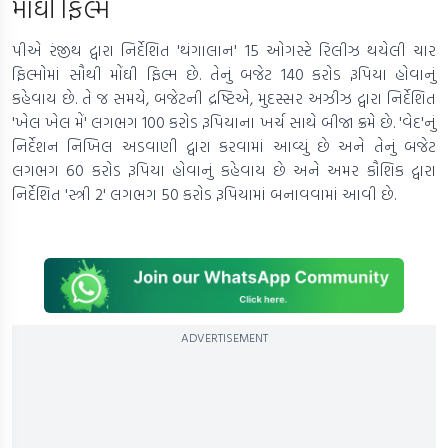
મોંઘી ફિલ્મ
પીએ રંજીથ દ્વારા નિર્દેશિત 'થંગાલાન' 15 ઓગસ્ટે રિલીઝ થયેલી ચાર
ફિલ્મોમાં સૌથી મોંઘી ફિલ્મ છે. તેનું બજેટ 140 કરોડ રૂપિયા હોવાનું
કહેવાય છે. તે જ સમયે, બજેટની દ્રષ્ટિએ, મુદસ્સર અઝીઝ દ્વારા નિર્દેશિત
'ખેલ ખેલ મેં' લગભગ 100 કરોડ રૂપિયાના ખર્ચ સાથે બીજા ક્રમે છે. 'વેદ'નું
નિર્દેશન નિખિલ અડવાણી દ્વારા કરવામાં આવ્યું છે અને તેનું બજેટ
લગભગ 60 કરોડ રૂપિયા હોવાનું કહેવાય છે અને અમર કૌશિક દ્વારા
નિર્દેશિત 'સ્ત્રી 2' લગભગ 50 કરોડ રૂપિયામાં બનાવવામાં આવી છે.
ADVERTISEMENT