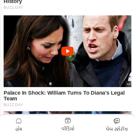
ADVERTISEMENT
વીડિયો
હોમ
વેબ સ્ટોરીઝ