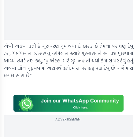
એવી અફવા હતી કે ગુરુચરણ ગુમ થયા છે કારણ કે તેમના પર ઘણું દેવું
હતું. પિંકવિલાના ઈન્ટરવ્યુ દરમિયાન જ્યારે ગુરુચરણને આ પ્રશ્ન પૂછવામાં
આવ્યો ત્યારે તેણે કહ્યું, “હું એટલા માટે ગુમ નહોતો થયો કે મારા પર દેવું હતું
અથવા લોન ચૂકવવામાં અસમર્થ હતો. મારા પર હજુ પણ દેવું છે અને મારા
ઇરાદા સારા છે.”
ADVERTISEMENT