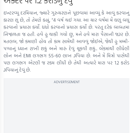
એક્ટર પર 1.2 કરોડનું દેવું
ઇન્ટરવ્યુ દરમિયાન, જ્યારે ગુરુચરણને પૂછવામાં આવ્યું કે આવું કરવાનું
કારણ શું છે, તો તેમણે કહ્યું, “4 વર્ષ થઈ ગયા. આ ચાર વર્ષમાં મેં ઘણું બધું
કરવાનો પ્રયાસ કર્યો. ધંધો કરવાનો પ્રયાસ કર્યો છે. પરંતુ દરેક બાબતમાં
નિષ્ફળતા જ હતી. હવે હું થાકી ગયો છું, મને હવે મારા પૈસાની જરૂર છે.
મતલબ, જો કમાણી હોય તો કામ સામેથી આવવું જોઈએ, જેથી હું મમ્મી-
પપ્પાનું ધ્યાન રાખી શકું અને મારું દેવું ચૂકવી શકું... બેંકમાંથી લીધેલી
લોન અને EMI લગભગ 55-60 લાખ રૂપિયા છે. અને મેં મિત્રો પાસેથી
પણ લગભગ એટલી જ રકમ લીધી છે તેથી અત્યારે મારા પર 1.2 કરોડ
રૂપિયાનું દેવું છે.
ADVERTISEMENT