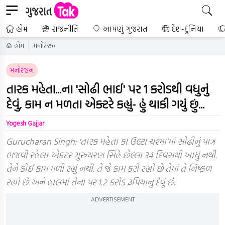
હોમ
રાજનીતિ
આપણું ગુજરાત
દેશ-દુનિયા
હોમ
મનોરંજન
મનોરંજન
તારક મહેતા...ના 'સોઢી ભાઈ' પર 1 કરોડથી વધુનું
દેવું, કામ ન મળતા એક્ટરે કહ્યું- હું થાકી ગયું છું...
Yogesh Gajjar
Gurucharan Singh: 'તારક મહેતા કા ઉલ્ટા ચશ્મા'માં સોઢીનું પાત્ર
ભજવી રહેલા એક્ટર ગુરુચરણ સિંહે છેલ્લા 34 દિવસથી ખાધું નથી.
તેને કોઈ કામ મળી રહ્યું નથી. તે જે કામ કરી રહ્યો છે તેમાં તે નિષ્ફળ
રહ્યો છે અને હાલમાં તેના પર 1.2 કરોડ રૂપિયાનું દેવું છે.
ADVERTISEMENT