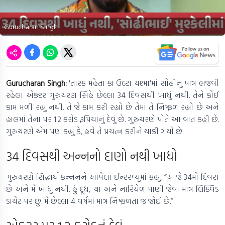
Gurucharan Singh
Gurucharan Singh:
'તારક મહેતા કા ઉલ્ટા ચશ્મા'માં સોઢીનું પાત્ર ભજવી
રહેલા એક્ટર ગુરુચરણ સિંહે છેલ્લા 34 દિવસથી ખાધું નથી. તેને કોઈ
કામ મળી રહ્યું નથી. તે જે કામ કરી રહ્યો છે તેમાં તે નિષ્ફળ રહ્યો છે અને
હાલમાં તેના પર 1.2 કરોડ રૂપિયાનું દેવું છે. ગુરુચરણે પોતે આ વાત કહી છે.
ગુરુચરણે એમ પણ કહ્યું કે, હવે તે પ્રયત્ન કરીને થાકી ગયો છે.
34 દિવસથી અન્નનો દાણો નથી ખાધો
ગુરુચરણે સિદ્ધાર્થ કન્નનને આપેલા ઈન્ટરવ્યુમાં કહ્યું, “આજે 34મો દિવસ
છે અને મેં ખાધું નથી. હું દૂધ, ચા અને નારિયેળ પાણી જેવા માત્ર લિક્વિડ
ડાયેટ પર છું. મેં છેલ્લા 4 વર્ષમાં માત્ર નિષ્ફળતા જ જોઈ છે.”