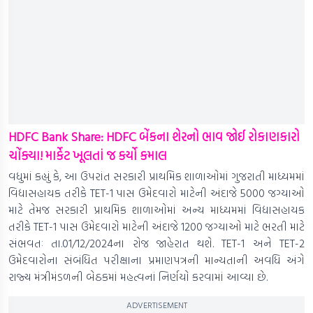
HDFC Bank Share: HDFC બેંકના શેરનો ભાવ જોઈ રોકાણકારો
ચોંક્યા! માર્કેટ ખૂલતાં જ કર્યો કમાલ
વધુમાં કહ્યું કે, આ ઉપરાંત સરકારી પ્રાથમિક શાળાઓમાં ગુજરાતી માધ્યમમાં
વિદ્યાસહાયક તરીકે TET-1 પાસ ઉમેદવારો માટેની અંદાજે 5000 જગ્યાઓ
માટે તેમજ સરકારી પ્રાથમિક શાળાઓમાં અન્ય માધ્યમમાં વિદ્યાસહાયક
તરીકે TET-1 પાસ ઉમેદવારો માટેની અંદાજે 1200 જગ્યાઓ માટે ભરતી માટે
સંભવતઃ તા.01/12/2024ના રોજ જાહેરાત થશે. TET-1 અને TET-2
ઉમેદવારોના સંબંધિત પરીક્ષાના પ્રમાણપત્રની માન્યતાની અવધિ અંગે
રાજ્ય મંત્રીમંડળની બેઠકમાં મહત્વનાં નિર્ણયો કરવામાં આવ્યા છે.
ADVERTISEMENT