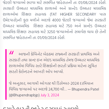
જેટલી જગ્યાઓ ભરવા માટે સંભવિત જાહેરાતની તા. 01/08/2024 રહેશે.
સરકારી ઉચ્ચતર માધ્યમિક શાળાઓ અને ગ્રાન્ટેડ ઉચ્ચતર માધ્યમિક
શાળાઓમાં શિક્ષણ સહાયક (TAT HIGHER SECONDARY પાસ
ઉમેદવારો)ની કુલ મળીને અંદાજે 4000 જેટલી જગ્યાઓ જેમાં સરકારી
ઉચ્ચતર માધ્યમિક શિક્ષણ સહાયક માટે 750 અને ગ્રાન્‍ટેડ ઉચ્ચતર
માધ્યમિક શિક્ષણ સહાયક માટે 3250 જગ્યાઓનો સમાવેશ થાય છે તેની
સંભવિત જાહેરાતની તા. 01/09/2024 રહેશે.
આજની કેબિનેટ બેઠકમાં રાજ્યની સરકારી પ્રાથમિક અને
સરકારી તથા ગ્રાન્‍ટ ઇન એઇડ માધ્યમિક તેમજ ઉચ્ચતર માધ્યમિક
શાળાઓમાં વિવિધ સ્તરે શિક્ષકોની ભરતી પ્રક્રિયા માટેના સૂચિત
ભરતી કેલેન્‍ડરને આખરી ઓપ આપ્યો.
જે અનુસાર, આગામી ઓગસ્ટ થી ડિસેમ્બર-2024 દરમિયાન
વિવિધ જગ્યાઓ પર અંદાજે 24,700 થી…
— Bhupendra Patel
(@Bhupendrapbjp)
July 3, 2024