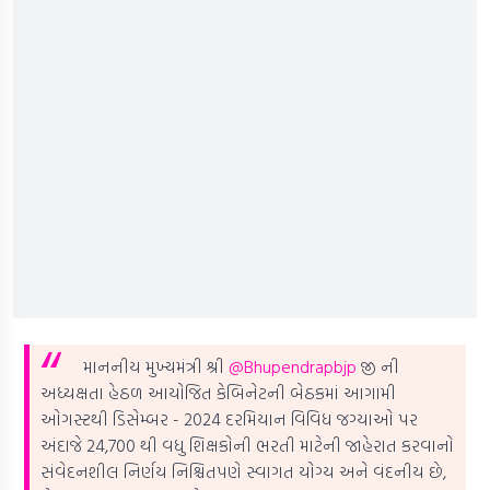
માનનીય મુખ્યમંત્રી શ્રી
@Bhupendrapbjp
જી ની
અધ્યક્ષતા હેઠળ આયોજિત કેબિનેટની બેઠકમાં આગામી
ઓગસ્ટથી ડિસેમ્બર - 2024 દરમિયાન વિવિધ જગ્યાઓ પર
અંદાજે 24,700 થી વધુ શિક્ષકોની ભરતી માટેની જાહેરાત કરવાનો
સંવેદનશીલ નિર્ણય નિશ્ચિતપણે સ્વાગત યોગ્ય અને વંદનીય છે,