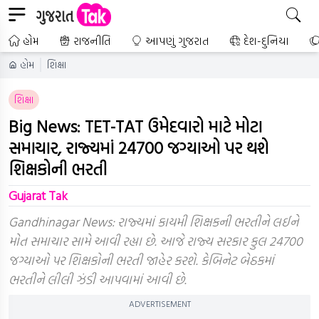
હોમ
રાજનીતિ
આપણું ગુજરાત
દેશ-દુનિયા
હોમ
શિક્ષા
શિક્ષા
Big News: TET-TAT ઉમેદવારો માટે મોટા
સમાચાર, રાજ્યમાં 24700 જગ્યાઓ પર થશે
શિક્ષકોની ભરતી
Gujarat Tak
Gandhinagar News: રાજ્યમાં કાયમી શિક્ષકની ભરતીને લઈને
મોત સમાચાર સામે આવી રહ્યા છે. આજે રાજ્ય સરકાર કુલ 24700
જગ્યાઓ પર શિક્ષકોની ભરતી જાહેર કરશે. કેબિનેટ બેઠકમાં
ભરતીને લીલી ઝંડી આપવામાં આવી છે.
ADVERTISEMENT