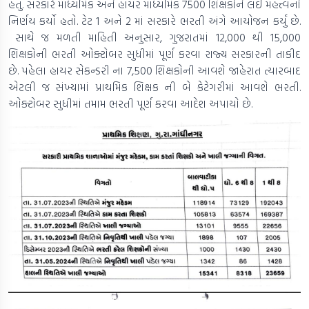
હતું. સરકારે માધ્યમિક અને હાયર માધ્યમિક 7500 શિક્ષકોને લઈ મહત્ત્વનો
નિર્ણય કર્યો હતો. ટેટ 1 અને 2 માં સરકારે ભરતી અંગે આયોજન કર્યું છે.
સાથે જ મળતી માહિતી અનુસાર, ગુજરાતમાં 12,000 થી 15,000
શિક્ષકોની ભરતી ઓક્ટોબર સુધીમાં પૂર્ણ કરવા રાજ્ય સરકારની તાકીદ
છે. પહેલા હાયર સેકન્ડરી ના 7,500 શિક્ષકોની આવશે જાહેરાત ત્યારબાદ
એટલી જ સંખ્યામાં પ્રાથમિક શિક્ષક ની બે કેટેગરીમાં આવશે ભરતી.
ઓક્ટોબર સુધીમાં તમામ ભરતી પૂર્ણ કરવા આદેશ અપાયો છે.