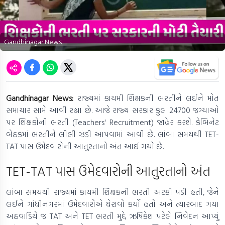
Gandhinagar News
Gandhinagar News:
રાજ્યમાં કાયમી શિક્ષકની ભરતીને લઈને મોત
સમાચાર સામે આવી રહ્યા છે. આજે રાજ્ય સરકાર કુલ 24700 જગ્યાઓ
પર શિક્ષકોની ભરતી (Teachers' Recruitment) જાહેર કરશે. કેબિનેટ
બેઠકમાં ભરતીને લીલી ઝંડી આપવામાં આવી છે. લાંબા સમયથી TET-
TAT પાસ ઉમેદવારોની આતુરતાનો અંત આઈ ગયો છે.
TET-TAT પાસ ઉમેદવારોની આતુરતાનો અંત
લાંબા સમયથી રાજ્યમાં કાયમી શિક્ષકની ભરતી અટકી પડી હતી, જેને
લઈને ગાંધીનગરમાં ઉમેદવારોએ ઘેરાવો કર્યો હતો અને ત્યારબાદ ગયા
અઠવાડિયે જ TAT અને TET ભરતી મુદ્દે ઋષિકેશ પટેલે નિવેદન આપ્યું