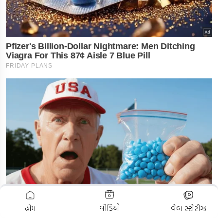
ADVERTISEMENT
વીડિયો
હોમ
વેબ સ્ટોરીઝ