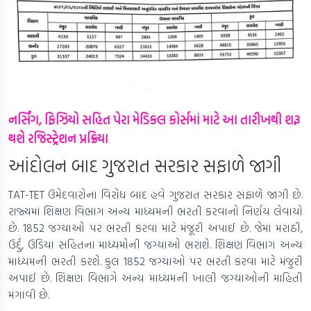
નર્સિંગ, ફિઝિયો સહિત પેરા મેડિકલ કોર્સમાં માટે આ તારીખથી શરૂ
થશે રજિસ્ટ્રેશન પ્રક્રિયા
આંદોલન બાદ ગુજરાત સરકાર સફાળે જાગી
TAT-TET ઉમેદવારોના વિરોધ બાદ હવે ગુજરાત સરકાર સફાળે જાગી છે.
રાજ્યમાં શિક્ષણ વિભાગ અન્ય માધ્યમની ભરતી કરવાનો નિર્ણય લેવાયો
છે. 1852 જગ્યાઓ પર ભરતી કરવા માટે મંજૂરી અપાઈ છે. જેમાં મરાઠી,
ઉર્દુ, ઉડિયા સહિતના માધ્યમોની જગ્યાઓ ભરાશે. શિક્ષણ વિભાગ અન્ય
માધ્યમની ભરતી કરશે. કુલ 1852 જગ્યાઓ પર ભરતી કરવા માટે મંજુરી
અપાઈ છે. શિક્ષણ વિભાગે અન્ય માધ્યમની ખાલી જગ્યાઓની માહિતી
મંગાવી છે.