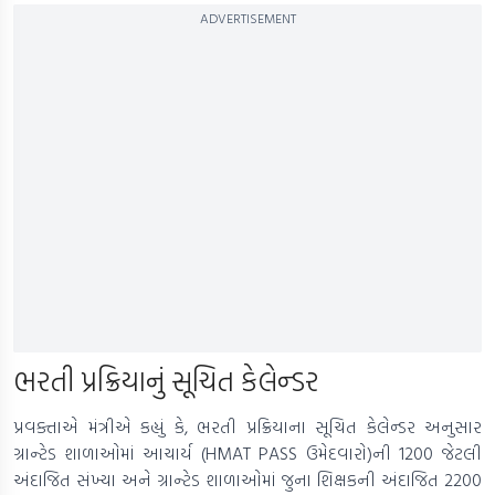
ADVERTISEMENT
ભરતી પ્રક્રિયાનું સૂચિત કેલેન્‍ડર
પ્રવક્તાએ મંત્રીએ કહ્યું કે, ભરતી પ્રક્રિયાના સૂચિત કેલેન્‍ડર અનુસાર
ગ્રાન્ટેડ શાળાઓમાં આચાર્ય (HMAT PASS ઉમેદવારો)ની 1200 જેટલી
અંદાજિત સંખ્યા અને ગ્રાન્ટેડ શાળાઓમાં જુના શિક્ષકની અંદાજિત 2200