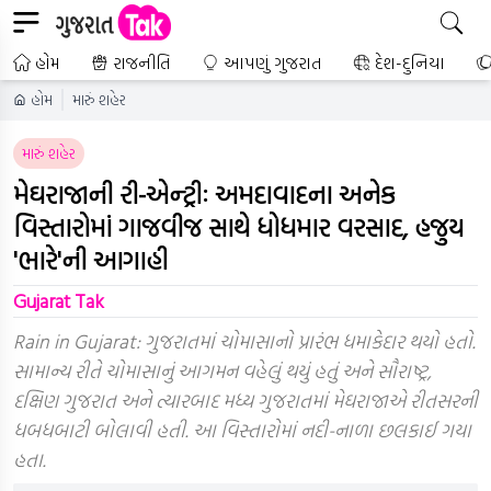
હોમ
રાજનીતિ
આપણું ગુજરાત
દેશ-દુનિયા
હોમ
મારું શહેર
મારું શહેર
મેઘરાજાની રી-એન્ટ્રીઃ અમદાવાદના અનેક
વિસ્તારોમાં ગાજવીજ સાથે ધોધમાર વરસાદ, હજુય
'ભારે'ની આગાહી
Gujarat Tak
Rain in Gujarat: ગુજરાતમાં ચોમાસાનો પ્રારંભ ધમાકેદાર થયો હતો.
સામાન્ય રીતે ચોમાસાનું આગમન વહેલું થયું હતું અને સૌરાષ્ટ્ર,
દક્ષિણ ગુજરાત અને ત્યારબાદ મધ્ય ગુજરાતમાં મેઘરાજાએ રીતસરની
ધબધબાટી બોલાવી હતી. આ વિસ્તારોમાં નદી-નાળા છલકાઈ ગયા
હતા.