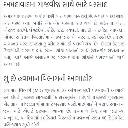
અમદાવાદમાં ગાજવીજ સાથે ભારે વરસાદ
અમદાવાદ શહેરમાં બપોર પછી વાતાવરણ પલટાયું છે. સવારે વાદળછાયા
વાતાવરણ બાદ બપોરે એકાએક વરસાદ શરૂ થયો છે. શહેરના ગોતા,
એસજી હાઈવે, વૈષ્ણદેવી, સેટેલાઈટ, પંચવટી, પાલડી, ચાંદખેડા, આંબલી,
બોપલ સહિતના વિસ્તારોમાં ગાજવીજ સાથે વરસાદ પડી રહ્યો છે. શહેરમાં
અચાનક વરસાદ પડતા ટુ વ્હીલર ચાલકો પલળી ગયા છે. છેલ્લા કેટલાક
દિવસોથી વરસાદ બંધ રહેતા લોકો પોતાની સાથે રેઇનકોટ રાખતા ન
હતા, ત્યારે આજે અચાનક જ વરસાદ થતા લોકોને પલળવાનો વારો
આવ્યો છે.
શું છે હવામાન વિભાગની આગાહી?
હવામાન વિભાગે (IMD) ગુજરાતમાં 27 ઓગસ્ટ સુધી વરસાદની આગાહી
કરી છે. તેનું કારણ સાયક્લોનિક સરક્યુલેશન છે, જેના કારણે ગુજરાતના
મોટાભાગના જિલ્લાઓમાં ભારે વરસાદ પડશે. માછીમારોને પણ દરિયામાં ન
જવા માટે એલર્ટ કરવામાં આવ્યા છે. હવામાન વિભાગના જણાવ્યા
અનુસાર, આ દિવસોમાં દરિયાઈ વિસ્તારોમાં પવનની ઝડપ 40 કિલોમીટર
પ્રતિ કલાક સુધી રહેશે.