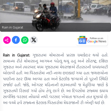
Rain in Gujarat
Rain in Gujarat:
ગુજરાતમાં ચોમાસાનો પ્રારંભ ધમાકેદાર થયો હતો.
સામાન્ય રીતે ચોમાસાનું આગમન વહેલું થયું હતું અને સૌરાષ્ટ્ર, દક્ષિણ
ગુજરાત અને ત્યારબાદ મધ્ય ગુજરાતમાં મેઘરાજાએ રીતસરની ધબધબાટી
બોલાવી હતી. આ વિસ્તારોમાં નદી-નાળા છલકાઈ ગયા હતા. જળાશયોના
પાણીના સ્તર ઊંચા આવ્યા હતા અને કેટલીક જગ્યાએ તો પૂરની સ્થિતિ
સર્જાઈ હતી. જોકે, ઓગસ્ટ મહિનાની શરૂઆતથી જ મેહુલિયા જાણે કે
ગુજરાતથી રિસાઈ ગયો હોય તેવું લાગે છે. આ દિવસોમાં રાજ્યમાં ક્યાંય
સાર્વત્રિક વરસાદ નોંધાયો નથી. વરસાદ ખેંચાતા જગતનો તાત મુંઝાયો છે.
આ વચ્ચે હવે રાજ્યના કેટલાક વિસ્તારોમાં મેઘરાજાની રી-એન્ટ્રી થઈ છે.