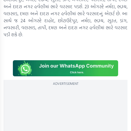
અને દાદરા નગર હવેલીમાં ભારે વરસાદ પડશે. 23 ઓગસ્ટે નર્મદા, ભરૂચ,
વલસાડ, દમણ અને દાદરા નગર હવેલીમાં ભારે વરસાદનું એલર્ટ છે. આ
સાથે જ 24 ઓગસ્ટે દાહોદ, છોટાઉદેપુર, નર્મદા, ભરૂચ, સુરત, ડાંગ,
નવસારી, વલસાડ, તાપી, દમણ અને દાદરા નગર હવેલીમાં ભારે વરસાદ
પડી શકે છે.
ADVERTISEMENT