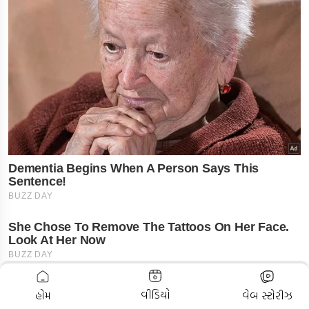
ADVERTISEMENT
વીડિયો
હોમ
વેબ સ્ટોરીઝ