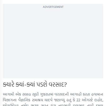
ADVERTISEMENT
ક્યારે ક્યાં-ક્યાં પડશે વરસાદ?
આગામી એક સપ્તાહ સુધી ગુજરાતમાં વરસાદની આગાહી કરતા હવામાન
વિભાગના વૈજ્ઞાનિક રામાશ્રય યાદવે જણાવ્યું હતું કે 22 ઓગસ્ટે દાહોદ,
છોટાઉદેપુર, નર્મદા, ભરૂચ, સુરત, ડાંગ, નવસારી, વલસાડ, તાપી, દમણ