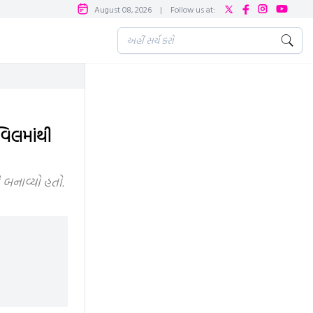
August 08, 2026
|
Follow us at:
વિલમાંથી
 બનાવ્યો હતો.