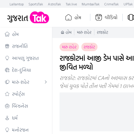
Lallantop
SportsTak
AstroTak
Tak.live
MumbaiTak
CrimeTak
UPTak
હોમ
વીડિયો
હોમ
મારું શહેર
રાજકોટ
હોમ
રાજનીતિ
મારું શહેર
રાજકોટ
રાજકોટમાં આજી ડેમ પાસે આ
આપણું ગુજરાત
જીવિત મળ્યો
દેશ-દુનિયા
રાજકોટ: રાજકોટમાં CAનો અભ્યાસ કરતા
મારું શહેર
જેમાં યુવક પોતે તીન પત્તી ગેમમાં 1 લા
સ્પોર્ટ્સ
બિઝનેસ
ધર્મ
મનોરંજન