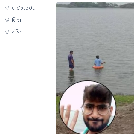
લાઇફસ્ટાઇલ
શિક્ષા
ટૉપિક