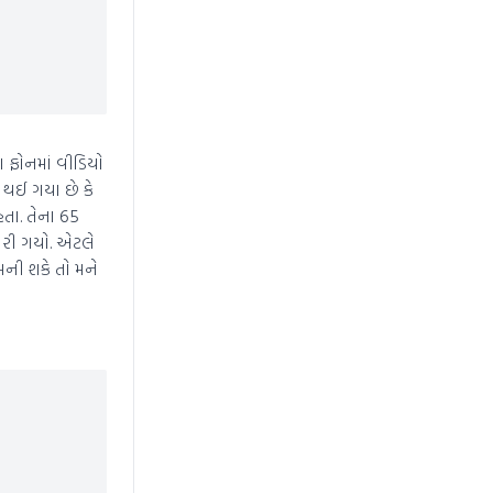
ા ફોનમાં વીડિયો
પ થઈ ગયા છે કે
હતા. તેના 65
ારી ગયો. એટલે
બની શકે તો મને