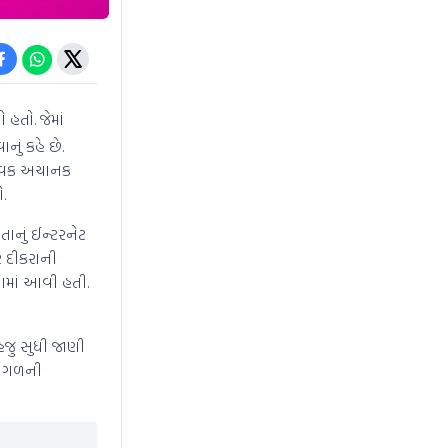
હતો. જેમાં
નું કહે છે.
યુવક અચાનક
.
તાનું ઈન્ટરનેટ
ર દીકરાની
ામાં આવી હતી.
હજુ સુધી જાણી
 આગળની