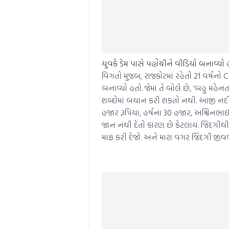
યુવકે ડેમ પાસે પહોંચીને વીડિયો બનાવ્યો 
વિગતો મુજબ, રાજકોટમાં રહેતો 21 વર્ષનો 
બનાવ્યો હતો. જેમાં તે બોલે છે, ‘બહુ મહેન
શબ્દોમાં બયાન કરી શકતો નથી. આજી નદી છે…
હજાર રૂપિયા, હર્ષના 30 હજાર, અશ્વિનભા
જાન નથી દેતો કારણ છે કેટલાય. જિંદગીથી
માફ કરી દેજો. અને મારા વગર જિંદગી જીવવ