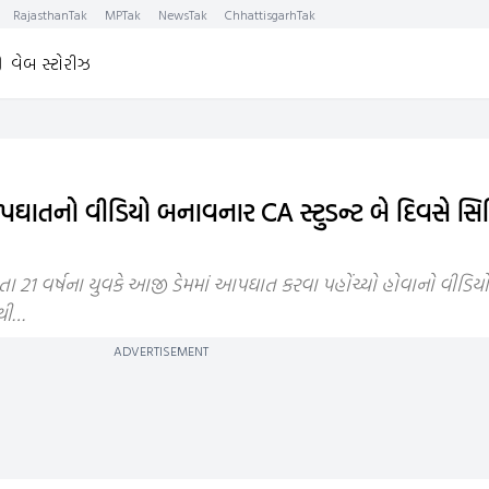
RajasthanTak
MPTak
NewsTak
ChhattisgarhTak
વેબ સ્ટોરીઝ
પઘાતનો વીડિયો બનાવનાર CA સ્ટુડન્ટ બે દિવસે સિ
 21 વર્ષના યુવકે આજી ડેમમાં આપઘાત કરવા પહોંચ્યો હોવાનો વીડિયો
ખથી…
ADVERTISEMENT