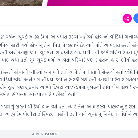
1 વર્ષના યુવકે આજી ડેમમાં આપઘાત કરવા પહોંચ્યો હોવાનો વીડિયો બનાવ્યો 
રૂપિયા હારી ગયો હોવાનું તેના પિતાને જણાવે છે. અને પોતે આપઘાત કરતો હોવા
ઈ હતી અને આજી ડેમમાં યુવકની શોધખોળ હાથ ધરી હતી. જોકે શનિવારે આ 
 દાખલ થયો હતો. ગુમ યુવક મળી આવતા પરિવારે પણ રાહતનો શ્વાસ લીધો હતો
ાત કરતો હોવાનો વીડિયો બનાવ્યો હતો અને તેના પિતાને મોકલ્યો હતો. જોકે પિ
ા જ વીડિયો જોયો અને પગ નીચેથી જમીન સરકી ગઈ હતી. આથી પરિવારે રાતભ
ટીમ દ્વારા પણ શુક્રવારે આખો દિવસ આજી ડેમમાં યુવકની શોધખોળ હાથ ધરવ
કોટ સિવિલમાં સારવાર માટે પહોંચ્યો હતો.
ભીર પગલું ભરતો વીડિયો બનાવ્યો હતો. ત્યારે તેના આમ કરવા પાછળનું કારણ 
તા આજી ડેમ પોલીસ હોસ્પિટલ પહોંચી હતી અને યુવકનું નિવેદન નોંધીને
ADVERTISEMENT