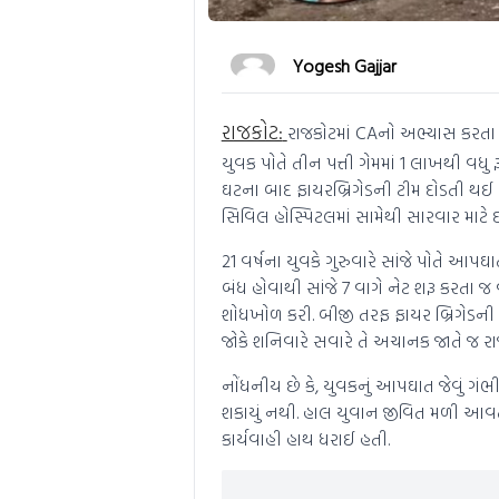
Yogesh Gajjar
રાજકોટ:
રાજકોટમાં CAનો અભ્યાસ કરતા 2
યુવક પોતે તીન પત્તી ગેમમાં 1 લાખથી વધુ 
ઘટના બાદ ફાયરબ્રિગેડની ટીમ દોડતી થ
સિવિલ હોસ્પિટલમાં સામેથી સારવાર માટે
21 વર્ષના યુવકે ગુરુવારે સાંજે પોતે આપઘ
બંધ હોવાથી સાંજે 7 વાગે નેટ શરૂ કરત
શોધખોળ કરી. બીજી તરફ ફાયર બ્રિગેડની 
જોકે શનિવારે સવારે તે અચાનક જાતે જ રાજ
નોંધનીય છે કે, યુવકનું આપઘાત જેવું ગં
શકાયું નથી. હાલ યુવાન જીવિત મળી આવ
કાર્યવાહી હાથ ધરાઈ હતી.