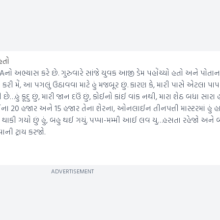
હતો
CAનો અભ્યાસ કરે છે. ગુરુવારે સાંજે યુવક આજી ડેમ પહોંચ્યો હતો અને પોતાન
ત કરી મેં, આ પગલું ઉઠાવવા માટે હું મજબૂર છું. કારણ કે, મારી પાસે એટલા પા
હું કૂદુ છું, મારી જાન દઉં છું, કોઈનો કાંઈ વાંક નથી, મારા શેઠ બધા સારા 
ઈના 20 હજાર અને 15 હજાર તેના શેરના, ઓનલાઈન તીનપત્તી માસ્ટરમાં હું હ
 થાકી ગયો છું હું, બહુ થઈ ગયું. પપ્પા-મમ્મી આઈ લવ યુ…હસતા રહેજો અને 
ાની ટ્રાય કરજો.
ADVERTISEMENT