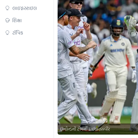
લાઇફસ્ટાઇલ
શિક્ષા
ટૉપિક
ઈંગ્લેન્ડની ટીમની ફાઈલ તસવીર