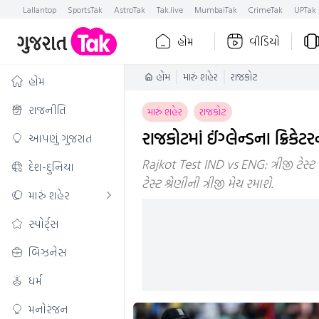
Lallantop
SportsTak
AstroTak
Tak.live
MumbaiTak
CrimeTak
UPTak
હોમ
વીડિયો
હોમ
મારું શહેર
રાજકોટ
હોમ
રાજનીતિ
મારું શહેર
રાજકોટ
રાજકોટમાં ઈંગ્લેન્ડના ક્રિક
આપણું ગુજરાત
Rajkot Test IND vs ENG: ત્રીજી ટેસ્ટ 
દેશ-દુનિયા
ટેસ્ટ શ્રેણીની ત્રીજી મેચ રમાશે.
મારું શહેર
સ્પોર્ટ્સ
બિઝનેસ
ધર્મ
મનોરંજન