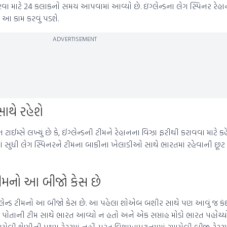
રવા માટે 24 કલાકનો સમય આપવામાં આવ્યો છે. ઇંગ્લેન્ડના લેગ સ્પિનર ​​રેહ
લા આ કામ કરવું પડશે.
ADVERTISEMENT
સાથે રહેશે
ાઈમ્સે લખ્યું છે કે, ઈંગ્લેન્ડની ટીમને રેહાનના વિઝા ફરીથી કરાવવા માટે કહેવ
ાં સુધી લેગ સ્પિનરને ટીમના બાકીના ખેલાડીઓ સાથે ભારતમાં રહેવાની છૂટ છ
 ટીમનો આ બીજો કેસ છે
્લેન્ડ ટીમનો આ બીજો કેસ છે. આ પહેલા શોએબ બશીર સાથે પણ આવું જ કંઈક 
ણ પોતાની ટીમ સાથે ભારત આવ્યો ન હતો અને એક સપ્તાહ મોડો ભારત પહોંચ્
રમાયેલી શ્રેણીની પ્રથમ ટેસ્ટમાં નહીં, પરંતુ વિશાખાપટ્ટનમમાં રમાયેલી બીજી ટેસ્ટમ