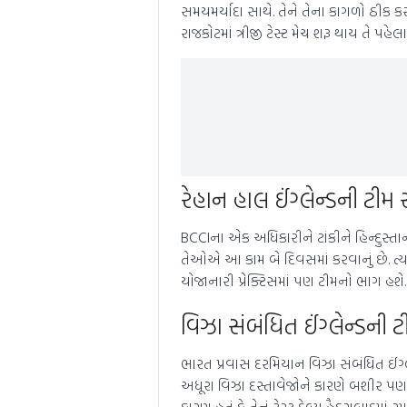
સમયમર્યાદા સાથે. તેને તેના કાગળો ઠીક ક
રાજકોટમાં ત્રીજી ટેસ્ટ મેચ શરૂ થાય તે પહે
રેહાન હાલ ઈંગ્લેન્ડની ટીમ 
BCCIના એક અધિકારીને ટાંકીને હિન્દુસ્તાન ટ
તેઓએ આ કામ બે દિવસમાં કરવાનું છે. ત્ય
યોજાનારી પ્રેક્ટિસમાં પણ ટીમનો ભાગ હશે.
વિઝા સંબંધિત ઈંગ્લેન્ડની
ભારત પ્રવાસ દરમિયાન વિઝા સંબંધિત ઈંગ
અધૂરા વિઝા દસ્તાવેજોને કારણે બશીર પ
કારણ હતું કે તેનું ટેસ્ટ ડેબ્યૂ હૈદરાબાદમાં 