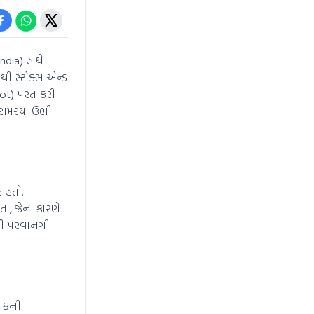
ndia) હાથે
ાથી સ્ટોક્સ એન્ડ
jkot) પરત ફરી
થે સમસ્યા ઉભી
દ હતો.
તા, જેના કારણે
વાની પરવાનગી
લાકની