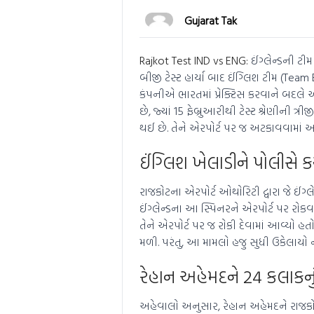
Gujarat Tak
Rajkot Test IND vs ENG:
ઈંગ્લેન્ડની ટી
બીજી ટેસ્ટ હાર્યા બાદ ઈંગ્લિશ ટીમ (Team
કંપનીએ ભારતમાં પ્રેક્ટિસ કરવાને બદલે અ
છે, જ્યાં 15 ફેબ્રુઆરીથી ટેસ્ટ શ્રેણીની ત
થઈ છે. તેને એરપોર્ટ પર જ અટકાવવામાં આ
ઈંગ્લિશ ખેલાડીને પોલીસે ક
રાજકોટના એરપોર્ટ ઓથોરિટી દ્વારા જે ઈંગ
ઈંગ્લેન્ડના આ સ્પિનરને એરપોર્ટ પર રોકવા
તેને એરપોર્ટ પર જ રોકી દેવામાં આવ્યો હત
મળી. પરંતુ, આ મામલો હજુ સુધી ઉકેલાયો 
રેહાન અહેમદને 24 કલાકનુ
અહેવાલો અનુસાર, રેહાન અહેમદને રાજકોટ