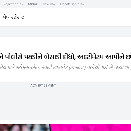
RajasthanTak
MPTak
NewsTak
ChhattisgarhTak
વેબ સ્ટોરીઝ
ેટરને પોલીસે પકડીને બેસાડી દીધો, અલ્ટીમેટમ આપીને છ
મેચ માટે સ્ટોક્સ એન્ડ કંપની રાજકોટ (Rajkot) પહોંચી ગઈ છે, જ્યાં 15 
ADVERTISEMENT