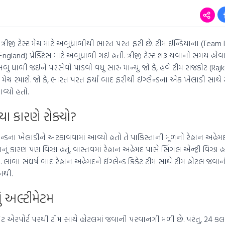
મ ત્રીજી ટેસ્ટ મેચ માટે અબુધાબીથી ભારત પરત ફરી છે. ટીમ ઈન્ડિયાના (Team I
 England) પ્રેક્ટિસ માટે અબુધાબી ગઈ હતી. ત્રીજી ટેસ્ટ શરૂ થવાનો સમય હોવ
બુ ધાબી જઈને પરસેવો પાડવો વધુ સારું માન્યું. જો કે, હવે ટીમ રાજકોટ (Ra
્રીજી મેચ રમાશે. જો કે, ભારત પરત ફર્યા બાદ ફરીથી ઈંગ્લેન્ડના એક ખેલાડી સા
વ્યો હતો.
યા કારણે રોક્યો?
્લેન્ડના ખેલાડીને અટકાવવામાં આવ્યો હતો તે પાકિસ્તાની મૂળનો રેહાન અહેમ
નું કારણ પણ વિઝા હતું. વાસ્તવમાં રેહાન અહેમદ પાસે સિંગલ એન્ટ્રી વિઝા હ
ો. લાંબા સંઘર્ષ બાદ રેહાન અહેમદને ઈંગ્લેન્ડ ક્રિકેટ ટીમ સાથે ટીમ હોટલ જ
નથી.
ં અલ્ટીમેટમ
 એરપોર્ટ પરથી ટીમ સાથે હોટલમાં જવાની પરવાનગી મળી છે. પરંતુ, 24 ક