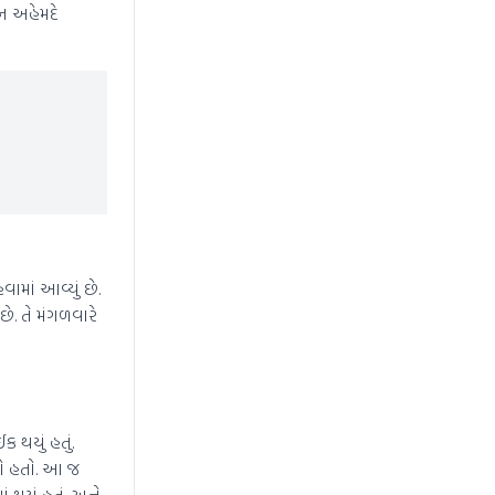
ાન અહેમદે
ામાં આવ્યું છે.
ે. તે મંગળવારે
થયું હતું.
યો હતો. આ જ
ાં થયું હતું. અને