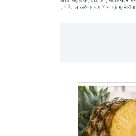
હવે રેહાન અહેમદ પણ વિઝા મુદ્દે મુશ્કેલીમાં 