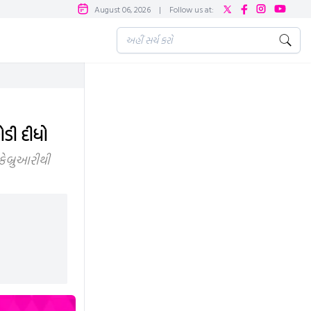
August 06, 2026
|
Follow us at:
ોડી દીધો
ફેબ્રુઆરીથી