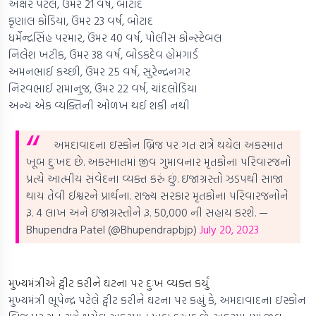
અક્ષર પટેલ, ઉંમર 21 વર્ષ, બોટાદ
કૃણાલ કોડિયા, ઉંમર 23 વર્ષ, બોટાદ
ધર્મેન્દ્રસિંહ પરમાર, ઉંમર 40 વર્ષ, પોલીસ કોન્સ્ટેબલ
નિલેશ ખટીક, ઉંમર 38 વર્ષ, બોડકદેવ હોમગાર્ડ
અમનભાઈ કચ્છી, ઉંમર 25 વર્ષ, સુરેન્દ્રનગર
નિરવભાઈ રામાનુજ, ઉંમર 22 વર્ષ, ચાંદલોડિયા
અન્ય એક વ્યક્તિની ઓળખ થઈ શકી નથી
અમદાવાદના ઇસ્કોન બ્રિજ પર ગત રાત્રે થયેલ અકસ્માત
ખૂબ દુઃખદ છે. અકસ્માતમાં જીવ ગુમાવનાર મૃતકોના પરિવારજનો
પ્રત્યે આત્મીય સંવેદના વ્યક્ત કરું છું. ઇજાગ્રસ્તો ઝડપથી સાજા
થાય તેવી ઈશ્વરને પ્રાર્થના. રાજ્ય સરકાર મૃતકોના પરિવારજનોને
રૂ. 4 લાખ અને ઇજાગ્રસ્તોને રૂ. 50,000 ની સહાય કરશે.
—
Bhupendra Patel (@Bhupendrapbjp)
July 20, 2023
મુખ્યમંત્રીએ ટ્વીટ કરીને ઘટના પર દુઃખ વ્યક્ત કર્યું
મુખ્યમંત્રી ભૂપેન્દ્ર પટેલે ટ્વીટ કરીને ઘટના પર કહ્યું કે, અમદાવાદના ઇસ્કોન