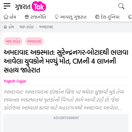
હોમ
રાજનીતિ
આપણું ગુજરાત
દેશ-દુનિયા
હોમ
મારું શહેર
અમદાવાદ
મારું શહેર
અમદાવાદ
અમદાવાદ અકસ્માત: સુરેન્દ્રનગર-બોટાદથી ભણવા
આવેલા યુવકોને મળ્યું મોત, CMની 4 લાખની
સહાય જાહેરાત
Yogesh Gajjar
અમદાવાદ: અમદાવાદના ઈસ્કોન બ્રિજ પર થયેલા ધ્રુજાવી મૂકે તેવા
ભયાનક અકસ્માતમાં મૃતકોની વિગતો સામે આવી રહી છે. જેમાં
કોલેજમાં અભ્યાસ કરવા માટે બહારગામથી અમદાવાદ આવેલા…
ADVERTISEMENT