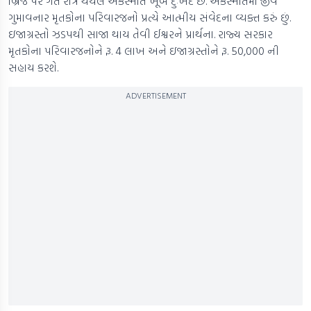
બ્રિજ પર ગત રાત્રે થયેલ અકસ્માત ખૂબ દુઃખદ છે. અકસ્માતમાં જીવ
ગુમાવનાર મૃતકોના પરિવારજનો પ્રત્યે આત્મીય સંવેદના વ્યક્ત કરું છું.
ઇજાગ્રસ્તો ઝડપથી સાજા થાય તેવી ઈશ્વરને પ્રાર્થના. રાજ્ય સરકાર
મૃતકોના પરિવારજનોને રૂ. 4 લાખ અને ઇજાગ્રસ્તોને રૂ. 50,000 ની
સહાય કરશે.
ADVERTISEMENT