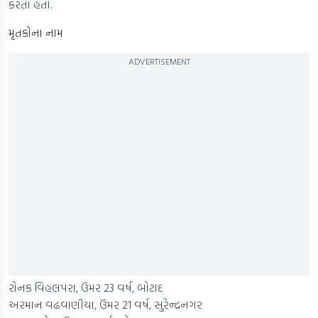
કરતા હતા.
મૃતકોના નામ
ADVERTISEMENT
રોનક વિહલપરા, ઉંમર 23 વર્ષ, બોટાદ
અરમાન વઢવાણીયા, ઉંમર 21 વર્ષ, સુરેન્દ્રનગર