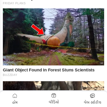
ADVERTISEMENT
વીડિયો
હોમ
વેબ સ્ટોરીઝ