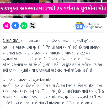
અમદાવાદ:
અમદાવાદના ઈસ્કોન બ્રિજ પર થયેલા ધ્રુજાવી મૂકે તેવા
ભયાનક અકસ્માતમાં મૃતકોની વિગતો સામે આવી રહી છે. જેમાં કોલેજમાં
અભ્યાસ કરવા માટે બહારગામથી અમદાવાદ આવેલા 21-22 વર્ષના
યુવાનો પણ સામેલ છે. નાની ઉંમરે વ્હાલસોયા સંતાનોના મોતથી
પરિવારજનોમાં આક્રંદ છે. તો મુખ્યમંત્રીએ પણ ટ્વીટ કરીને સંવેદના વ્યક્ત
કરી છે અને મૃતકો તથા ઈજાગ્રસ્તો માટે સહાયની જાહેરાત કરી છે.
એક જ પરિવારના બે યુવકોના મોત
મૃતકોમાં કૃણાલ પટેલનો સમાવેશ થાય છે. આ સિવાય એક જ પરિવારના
અમન અને અરમાનનું પણ નિધન થયું છે. તો પોલીસકર્મચારી ધર્મેન્દ્રસિંહ
પરમાર અને હોમગાર્ડ જવાનનું પણ મોત થયું. મૃતકોમાં 6 યુવકો 21થી 25
વર્ષની વચ્ચેના હતા અને તેમાંથી મોટાભાગના PGમાં રહીને અભ્યાસ