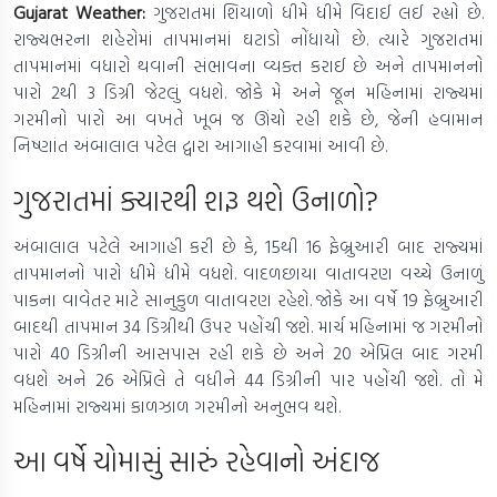
Gujarat Weather:
ગુજરાતમાં શિયાળો ધીમે ધીમે વિદાઈ લઈ રહ્યો છે.
રાજ્યભરના શહેરોમાં તાપમાનમાં ઘટાડો નોંધાયો છે. ત્યારે ગુજરાતમાં
તાપમાનમાં વધારો થવાની સંભાવના વ્યક્ત કરાઈ છે અને તાપમાનનો
પારો 2થી 3 ડિગ્રી જેટલું વધશે. જોકે મે અને જૂન મહિનામાં રાજ્યમાં
ગરમીનો પારો આ વખતે ખૂબ જ ઊંચો રહી શકે છે, જેની હવામાન
નિષ્ણાંત અંબાલાલ પટેલ દ્વારા આગાહી કરવામાં આવી છે.
ગુજરાતમાં ક્યારથી શરૂ થશે ઉનાળો?
News
અંબાલાલ પટેલે આગાહી કરી છે કે, 15થી 16 ફેબ્રુઆરી બાદ રાજ્યમાં
તાપમાનનો પારો ધીમે ધીમે વધશે. વાદળછાયા વાતાવરણ વચ્ચે ઉનાળું
પાકના વાવેતર માટે સાનુકુળ વાતાવરણ રહેશે. જોકે આ વર્ષે 19 ફેબ્રુઆરી
બાદથી તાપમાન 34 ડિગ્રીથી ઉપર પહોંચી જશે. માર્ચ મહિનામાં જ ગરમીનો
પારો 40 ડિગ્રીની આસપાસ રહી શકે છે અને 20 એપ્રિલ બાદ ગરમી
વધશે અને 26 એપ્રિલે તે વધીને 44 ડિગ્રીની પાર પહોંચી જશે. તો મે
મહિનામાં રાજ્યમાં કાળઝાળ ગરમીનો અનુભવ થશે.
આ વર્ષે ચોમાસું સારું રહેવાનો અંદાજ