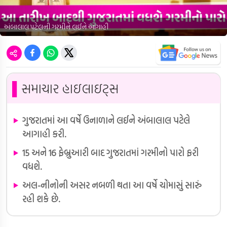
અંબાલાલ પટેલની ગરમીને લઈને આગાહી
▌
સમાચાર હાઇલાઇટ્સ
ગુજરાતમાં આ વર્ષે ઉનાળાને લઈને અંબાલાલ પટેલે
આગાહી કરી.
15 અને 16 ફેબ્રુઆરી બાદ ગુજરાતમાં ગરમીનો પારો ફરી
વધશે.
અલ-નીનોની અસર નબળી થતા આ વર્ષે ચોમાસું સારું
રહી શકે છે.