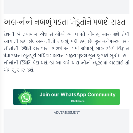
અલ-નીનો નબળું પડતા ખેડૂતોને મળશે રાહત
દેશની બે હવામાન એજન્સીઓએ આ વખતે ચોમાસું સારું જશે તેવી
આગાહી કરી છે. અલ-નીનો નબળું પડી રહ્યું છે. જૂન-ઓગસ્ટમાં લા-
નીનોની સ્થિતિ બનવાના કારણે આ વર્ષો ચોમાસું સારું રહેશે. વિજ્ઞાન
મંત્રાલયના ભૂતપૂર્વ સચિવ માધવન રાજીવ મુજબ જૂન-જુલાઈ સુધીમાં લા-
નીનોની સ્થિતિ પેદા થશે. જો આ વર્ષે અલ-નીનો ન્યૂટ્રલમાં બદલાશે તો
ચોમાસું સારું જશે.
ADVERTISEMENT