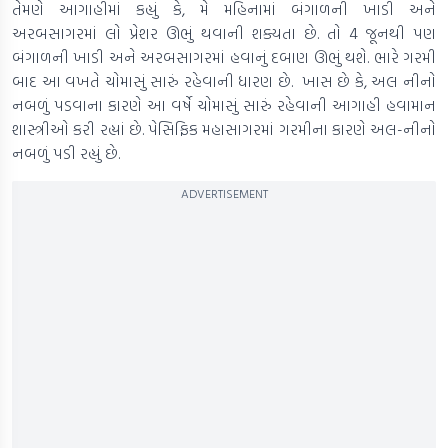
તેમણે આગાહીમાં કહ્યું કે, મે મહિનામાં બંગાળની ખાડી અને
અરબસાગરમાં લો પ્રેશર ઊભું થવાની શક્યતા છે. તો 4 જૂનથી પણ
બંગાળની ખાડી અને અરબસાગરમાં હવાનું દબાણ ઊભું થશે. ભારે ગરમી
બાદ આ વખતે ચોમાસું સારું રહેવાની ધારણ છે. ખાસ છે કે, અલ નીનો
નબળું પડવાના કારણે આ વર્ષે ચોમાસું સારું રહેવાની આગાહી હવામાન
શાસ્ત્રીઓ કરી રહ્યાં છે. પેસિફિક મહાસાગરમાં ગરમીના કારણે અલ-નીનો
નબળું પડી રહ્યું છે.
ADVERTISEMENT