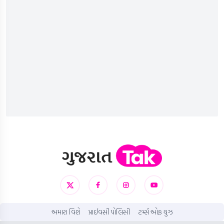
અમારા વિશે
પ્રાઈવસી પોલિસી
ટર્મ્સ ઓફ યુઝ