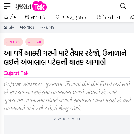
હોમ
રાજનીતિ
આપણું ગુજરાત
દેશ-દુનિયા
હોમ
મારું શહેર
અમદાવાદ
મારું શહેર
અમદાવાદ
આ વર્ષે આકરી ગરમી માટે તૈયાર રહેજો, ઉનાળાને
લઈને અંબાલાલ પટેલની ઘાતક આગાહી
Gujarat Tak
Gujarat Weather: ગુજરાતમાં શિયાળો ધીમે ધીમે વિદાઈ લઈ રહ્યો
છે. રાજ્યભરના શહેરોમાં તાપમાનમાં ઘટાડો નોંધાયો છે. ત્યારે
ગુજરાતમાં તાપમાનમાં વધારો થવાની સંભાવના વ્યક્ત કરાઈ છે અને
તાપમાનનો પારો 2થી 3 ડિગ્રી જેટલું વધશે.
ADVERTISEMENT