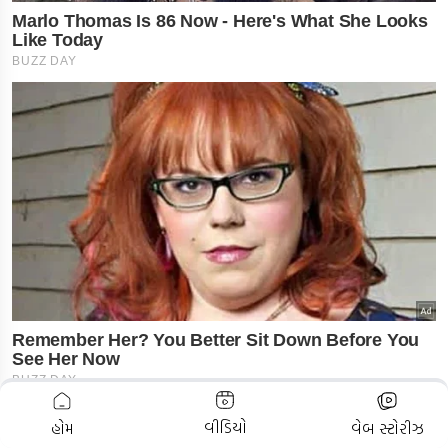
ADVERTISEMENT
વીડિયો
હોમ
વેબ સ્ટોરીઝ