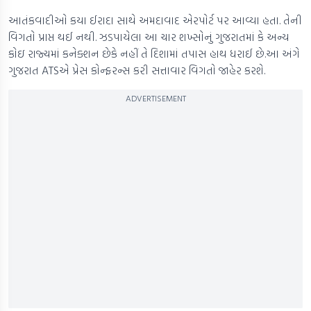
આતંકવાદીઓ કયા ઈરાદા સાથે અમદાવાદ એરપોર્ટ પર આવ્યા હતા. તેની
વિગતો પ્રાપ્ત થઈ નથી. ઝડપાયેલા આ ચાર શખ્સોનું ગુજરાતમાં કે અન્ય
કોઇ રાજ્યમાં કનેક્શન છેકે નહીં તે દિશામાં તપાસ હાથ ધરાઈ છે.આ અંગે
ગુજરાત ATSએ પ્રેસ કોન્ફરન્સ કરી સત્તાવાર વિગતો જાહેર કરશે.
ADVERTISEMENT