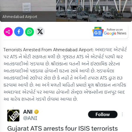
Ahmedabad Airport
Terrorists Arrested From Ahmedabad Airport:
અમદાવાદ એરપોર્ટ
પર ATS ને મોટી સફળતા મળી છે. ગુજરાત ATS એ એરપોર્ટ પરથી ચાર
આતંકવાદીઓ ઝડપાયા છે. શ્રીલંકાના વતની અને ઈસ્લામિક સ્ટેટના
આતંકવાદીઓ પકડાયા હોવાની ઘટના સામે આવી છે. ઝડપાયેલા
આતંકવાદીઓ સ્લીપર સેલ છે કે નહીં તે અંગેની તપાસ ATS દ્વારા શરૂ
કરવામાં આવી છે. આ અંગે મળતી માહિતી પ્રમાણે મૂળ શ્રીલંકાન નાગરિક
અમદાવાદ એરપોર્ટ પર આવ્યા હોવાની સેન્ટ્રલ એજન્સીના ઇનપુટ બાદ
આ ચારેય શખ્સને ઝડપી લેવામાં આવ્યા છે.