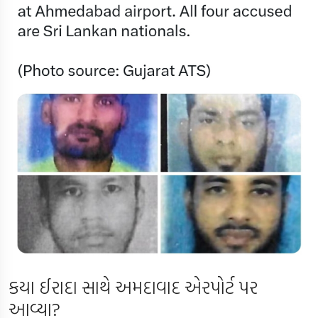
કયા ઈરાદા સાથે અમદાવાદ એરપોર્ટ પર
આવ્યા?