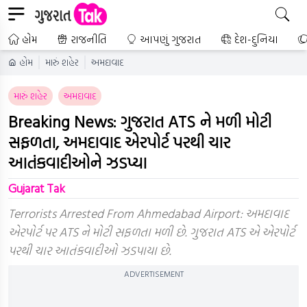
હોમ
રાજનીતિ
આપણું ગુજરાત
દેશ-દુનિયા
હોમ
મારું શહેર
અમદાવાદ
મારું શહેર
અમદાવાદ
Breaking News: ગુજરાત ATS ને મળી મોટી
સફળતા, અમદાવાદ એરપોર્ટ પરથી ચાર
આતંકવાદીઓને ઝડપ્યા
Gujarat Tak
Terrorists Arrested From Ahmedabad Airport: અમદાવાદ
એરપોર્ટ પર ATS ને મોટી સફળતા મળી છે. ગુજરાત ATS એ એરપોર્ટ
પરથી ચાર આતંકવાદીઓ ઝડપાયા છે.
ADVERTISEMENT