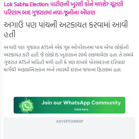
Lok Sabha Election: પાટીલની ખુરશી કોને મળશે? ચૂંટણી
પરિણામ બાદ ગુજરાતમાં નવા-જૂનીના એંધાણ
અગાઉ પણ પાંચની અટકાયત કરવામાં આવી
હતી
અગાઉ પણ ગુજરાત ATSએ એક ગુપ્ત ઓપરેશનમાં પાંચ એવા લોકોની
અટકાયત કરી હતી. જે લોકો IS ખુરાસાન સાથે સંકળાયેલા હતા. તે સમયે
ગુજરાત ATSને માહિતી મળી હતી કે ત્રણ શખ્સો પોરબંદરના દરિયાઇ
માર્ગેથી અફઘાનિસ્તાન અને ત્યારથી ઇરાન જવાના ફિરાકમાં હતા.
ADVERTISEMENT