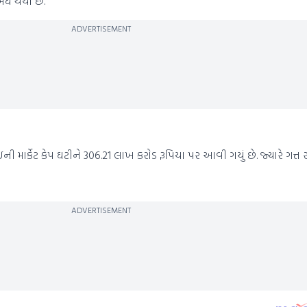
બંધ થયો છે.
ADVERTISEMENT
ાર્કેટ કેપ ઘટીને 306.21 લાખ કરોડ રૂપિયા પર આવી ગયું છે. જ્યારે ગત્ત સત્ર
ADVERTISEMENT