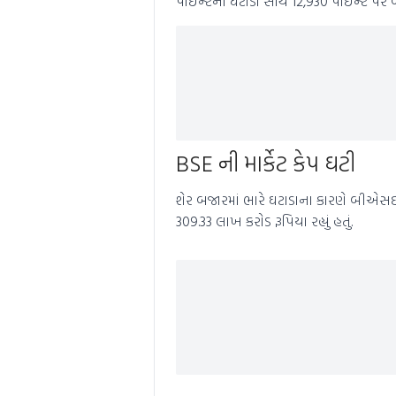
પોઇન્ટના ઘટાડા સાથે 12,930 પોઇન્ટ પર 
BSE ની માર્કેટ કેપ ઘટી
શેર બજારમાં ભારે ઘટાડાના કારણે બીએસઇની મ
309.33 લાખ કરોડ રૂપિયા રહ્યું હતું.