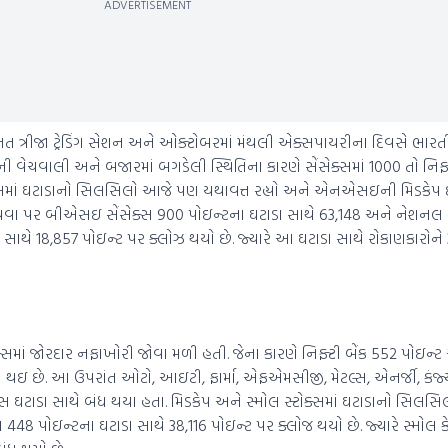
ADVERTISEMENT
ત્રીજા ટ્રેડિંગ સેશન અને ઓક્ટોબરમાં મંથલી એક્સપાયરીના દિવસે ભારત
ની વેચવાલી અને બજારમાં બગડેલી સ્થિતિના કારણે સેંસેક્સમાં 1000 તો નિફ્
ેક્સમાં ઘટાડાનો સિલસિલો આજે પણ યથાવત્ત રહ્યો અને એનએસઇની મિડકેપ ઇ
 થવા પર બીએસઇ સેંસેક્સ 900 પોઇન્ટના ઘટાડા સાથે 63,148 અને નેશનલ સ
ા સાથે 18,857 પોઇન્ટ પર ક્લોઝ થયો છે. જ્યારે આ ઘટાડા સાથે રોકાણકારોન
સ્ટોક્સમાં જોરદાર નફાખોરી જોવા મળી હતી. જેના કારણે નિફ્ટી બેંક 552 પોઇન્
 થઇ છે. આ ઉપરાંત ઓટો, આઇટી, ફાર્મા, એફએમસીજી, મેટલ્સ, એનર્જી, કંજ્યૂ
્સ ઘટાડા સાથે બંધ થયા હતા. મિડકેપ અને સ્મોલ સ્ટોક્સમાં ઘટાડાનો સિલ
વા 448 પોઇન્ટના ઘટાડા સાથે 38,116 પોઇન્ટ પર ક્લોજ થયો છે. જ્યારે સ્મોલ ક