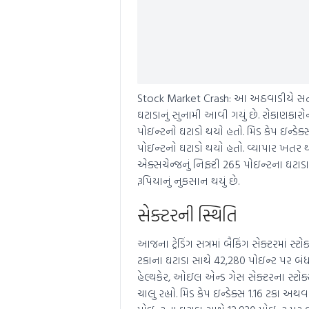
Stock Market Crash: આ અઠવાડીયે સતત 
ઘટાડાનું સુનામી આવી ગયું છે. રોકાણકારો
પોઇન્ટનો ઘટાડો થયો હતો. મિડ કેપ ઇન્ડ
પોઇન્ટનો ઘટાડો થયો હતો. વ્યાપાર ખતર
એક્સચેન્જનું નિફ્ટી 265 પોઇન્ટના ઘટાડ
રૂપિયાનું નુકસાન થયું છે.
સેક્ટરની સ્થિતિ
આજના ટ્રેડિંગ સત્રમાં બૈકિંગ સેક્ટરમાં 
ટકાના ઘટાડા સાથે 42,280 પોઇન્ટ પર બંધ
હેલ્થકેર, ઓઇલ એન્ડ ગેસ સેક્ટરના સ્ટોક
ચાલુ રહ્યો. મિડ કેપ ઇન્ડેક્સ 1.16 ટકા અથ