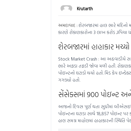
Krutarth
અમદાવાદ :
શેરબજારમાં હાલ ભારે મંદિનો મ
કારણે રોકાણકારોના 3 લાખ કરોડ રૂપિયા 
શેરબજારમાં હાહાકાર મચ્યો
Stock Market Crash : આ અઠવાડીયે સતત
ભારે અફડા તફડી જોવા મળી હતી. રોકાણકાર
પોઇન્ટનો ઘટાડો થયો હતો. મિડ કેપ ઇન્ડ
ગગડ્યો હતો.
સેંસેક્સમાં 900 પોઇન્ટ અન
આજનો દિવસ પુર્ણ થતા સુધીમાં બીએસઇ સે
પોઇન્ટના ઘટાડા સાથે 18,857 પોઇન્ટ પર ક
હાલ સમગ્ર માહોલમાં હાહાકારની સ્થિતિ પેદ