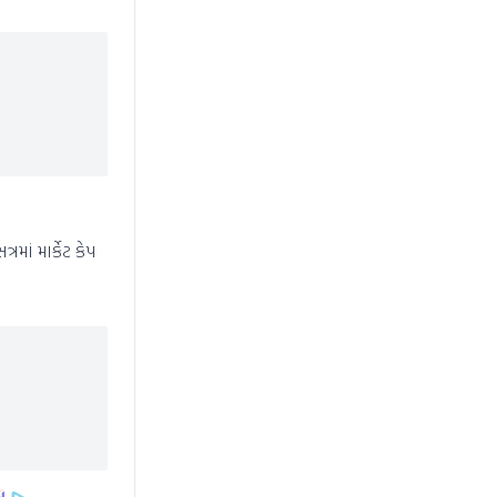
માં માર્કેટ કેપ
News Hub