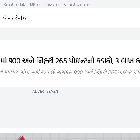
RajasthanTak
MPTak
NewsTak
ChhattisgarhTak
વેબ સ્ટોરીઝ
્સમાં 900 અને નિફ્ટી 265 પોઇન્ટનો કડાકો, 3 લાખ 
ો માહોલ જોવા મળી રહ્યો છે. સેંસેક્સ 900 અને નિફ્ટી 265 પોઇન્ટ ગગ
ADVERTISEMENT