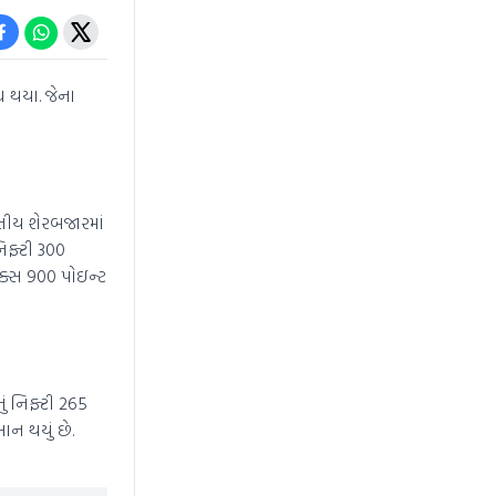
ધ થયા. જેના
તીય શેરબજારમાં
િફ્ટી 300
ેક્સ 900 પોઇન્ટ
ં નિફ્ટી 265
ાન થયું છે.