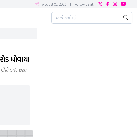
August 07, 2026
|
Follow us at:
કરોડ ધોવાયા
ડીને બંધ થયા.