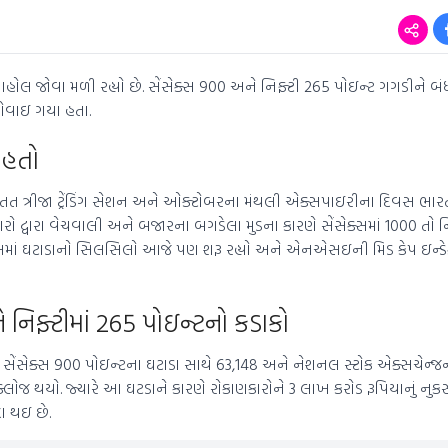
ાહોલ જોવા મળી રહ્યો છે. સેંસેક્સ 900 અને નિફ્ટી 265 પોઇન્ટ ગગડીને બં
ધોવાઇ ગયા હતા.
 હતો
 ત્રીજા ટ્રેંડિંગ સેશન અને ઓક્ટોબરના મંથલી એક્સપાઇરીના દિવસ ભાર
ો દ્વારા વેચવાલી અને બજારના બગડેલા મુડના કારણે સેંસેક્સમાં 1000 તો ન
ેક્સમાં ઘટાડાનો સિલસિલો આજે પણ શરૂ રહ્યો અને એનએસઇની મિડ કેપ ઇન્ડ
ે નિફ્ટીમાં 265 પોઇન્ટનો કડાકો
ંસેક્સ 900 પોઇન્ટના ઘટાડા સાથે 63,148 અને નેશનલ સ્ટોક એક્સચેન્જનુ
્લોજ થયો. જ્યારે આ ઘટડાને કારણે રોકાણકારોને 3 લાખ કરોડ રૂપિયાનું નુકસ
ા થઇ છે.