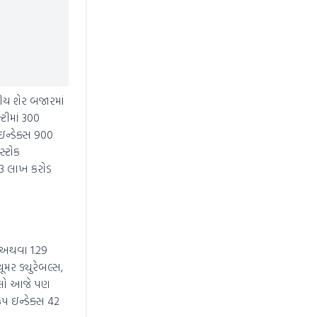
ીય શેર બજારમાં
ટીમાં 300
ન્ડેક્સ 900
્ટોક
ે 3 લાખ કરોડ
ટ અથવા 1.29
મર ડ્યુરેબલ્સ,
સિલો આજે પણ
ેપ ઇન્ડેક્સ 42