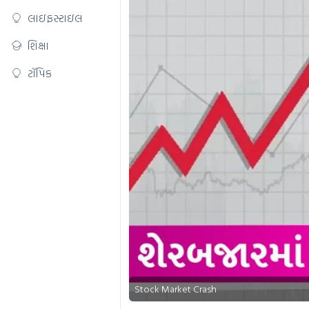
લાઇફસ્ટાઇલ
શિક્ષા
ટૉપિક
Stock Market Crash