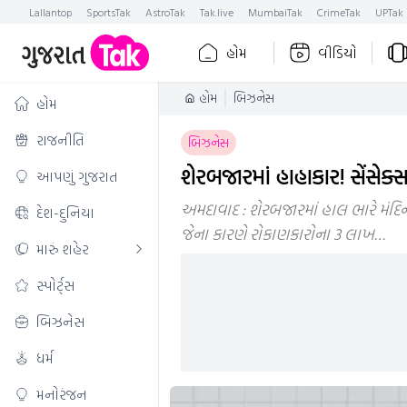
Lallantop
SportsTak
AstroTak
Tak.live
MumbaiTak
CrimeTak
UPTak
હોમ
વીડિયો
હોમ
બિઝનેસ
હોમ
રાજનીતિ
બિઝનેસ
શેરબજારમાં હાહાકાર! સેંસેક
આપણું ગુજરાત
અમદાવાદ : શેરબજારમાં હાલ ભારે મંદિન
દેશ-દુનિયા
જેના કારણે રોકાણકારોના 3 લાખ…
મારું શહેર
સ્પોર્ટ્સ
બિઝનેસ
ધર્મ
મનોરંજન