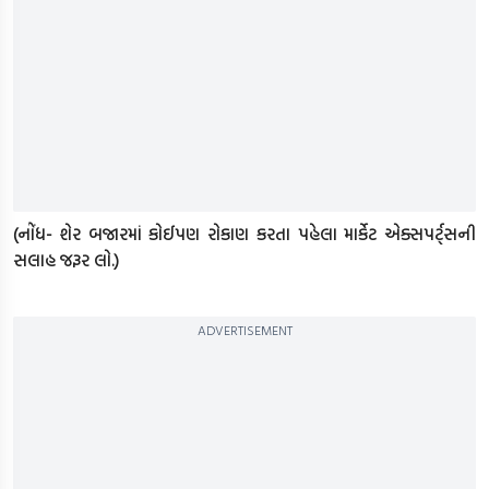
(નોંધ- શેર બજારમાં કોઈપણ રોકાણ કરતા પહેલા માર્કેટ એક્સપર્ટ્સની
સલાહ જરૂર લો.)
ADVERTISEMENT