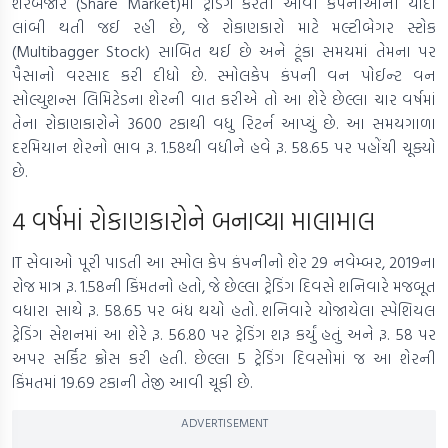
શેરબજાર (Share Market)માં ટ્રેડિંગ કરતી આવી કંપનીઓની યાદી
લાંબી થતી જઈ રહી છે, જે રોકાણકારો માટે મલ્ટીબેગર સ્ટોક
(Multibagger Stock) સાબિત થઈ છે અને ટૂંકા સમયમાં તેમના પર
પૈસાનો વરસાદ કરી દીધો છે. સ્મોલકેપ કંપની વન પોઈન્ટ વન
સોલ્યુશન્સ લિમિટેડના શેરની વાત કરીએ તો આ શેરે છેલ્લા ચાર વર્ષમાં
તેના રોકાણકારોને 3600 ટકાથી વધુ રિટર્ન આપ્યું છે. આ સમયગાળા
દરમિયાન શેરનો ભાવ રૂ. 1.58થી વધીને હવે રૂ. 58.65 પર પહોંચી ચૂક્યો
છે.
4 વર્ષમાં રોકાણકારોને બનાવ્યા માલામાલ
IT સેવાઓ પૂરી પાડતી આ સ્મોલ કેપ કંપનીનો શેર 29 નવેમ્બર, 2019ના
રોજ માત્ર રૂ. 1.58ની કિંમતનો હતો, જે છેલ્લા ટ્રેડિંગ દિવસે શનિવારે મજબૂત
વધારા સાથે રૂ. 58.65 પર બંધ થયો હતો. શનિવારે યોજાયેલા સ્પેશિયલ
ટ્રેડિંગ સેશનમાં આ શેરે રૂ. 56.80 પર ટ્રેડિંગ શરૂ કર્યું હતું અને રૂ. 58 પર
અપર સર્કિટ ક્રોસ કરી હતી. છેલ્લા 5 ટ્રેડિંગ દિવસોમાં જ આ શેરની
કિંમતમાં 19.69 ટકાની તેજી આવી ચૂકી છે.
ADVERTISEMENT