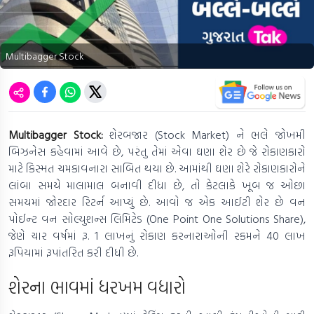
Multibagger Stock
Multibagger Stock:
શેરબજાર (Stock Market) ને ભલે જોખમી
બિઝનેસ કહેવામાં આવે છે, પરંતુ તેમાં એવા ઘણા શેર છે જે રોકાણકારો
માટે કિસ્મત ચમકાવનારા સાબિત થયા છે. આમાંથી ઘણા શેરે રોકાણકારોને
લાંબા સમયે માલામાલ બનાવી દીધા છે, તો કેટલાકે ખૂબ જ ઓછા
સમયમાં જોરદાર રિટર્ન આપ્યું છે. આવો જ એક આઈટી શેર છે વન
પોઈન્ટ વન સોલ્યુશન્સ લિમિટેડ (One Point One Solutions Share),
જેણે ચાર વર્ષમાં રૂ. 1 લાખનું રોકાણ કરનારાઓની રકમને 40 લાખ
રૂપિયામાં રૂપાંતરિત કરી દીધી છે.
શેરના ભાવમાં ધરખમ વધારો