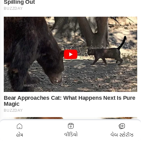
ADVERTISEMENT
વીડિયો
હોમ
વેબ સ્ટોરીઝ