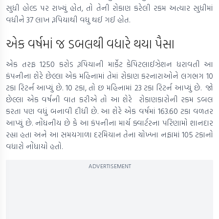
સુધી હોલ્ડ પર રાખ્યું હોત, તો તેની રોકાણ કરેલી રકમ અત્યાર સુધીમાં
વધીને 37 લાખ રૂપિયાથી વધુ થઈ ગઈ હોત.
એક વર્ષમાં જ ડબલથી વધારે થયા પૈસા
એક તરફ 1250 કરોડ રૂપિયાની માર્કેટ કેપિટલાઈઝેશન ધરાવતી આ
કંપનીના શેરે છેલ્લા એક મહિનામાં તેમાં રોકાણ કરનારાઓને લગભગ 10
ટકા રિટર્ન આપ્યું છે. 10 ટકા, તો છ મહિનામાં 23 ટકા રિટર્ન આપ્યું છે. જો
છેલ્લા એક વર્ષની વાત કરીએ તો આ શેરે રોકાણકારોની રકમ ડબલ
કરતા પણ વધું બનાવી દીધી છે. આ શેરે એક વર્ષમાં 163.60 ટકા વળતર
આપ્યું છે. નોંધનીય છે કે આ કંપનીના માર્ચ ક્વાર્ટરના પરિણામો શાનદાર
રહ્યા હતા અને આ સમયગાળા દરમિયાન તેના ચોખ્ખા નફામાં 105 ટકાનો
વધારો નોંધાયો હતો.
ADVERTISEMENT