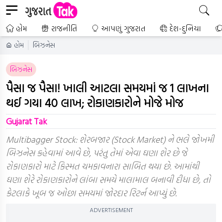
હોમ
રાજનીતિ
આપણું ગુજરાત
દેશ-દુનિયા
હોમ
બિઝનેસ
બિઝનેસ
પૈસા જ પૈસા! ખાલી આટલા સમયમાં જ 1 લાખના
થઈ ગયા 40 લાખ; રોકાણકારોને મોજે મોજ
Gujarat Tak
Multibagger Stock: શેરબજાર (Stock Market) ને ભલે જોખમી
બિઝનેસ કહેવામાં આવે છે, પરંતુ તેમાં એવા ઘણા શેર છે જે
રોકાણકારો માટે કિસ્મત ચમકાવનારા સાબિત થયા છે. આમાંથી
ઘણા શેરે રોકાણકારોને લાંબા સમયે માલામાલ બનાવી દીધા છે, તો
કેટલાકે ખૂબ જ ઓછા સમયમાં જોરદાર રિટર્ન આપ્યું છે.
ADVERTISEMENT