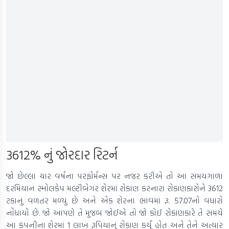
3612% નું જોરદાર રિટર્ન
જો છેલ્લા ચાર વર્ષના પરફોર્મન્સ પર નજર કરીએ તો આ સમયગાળા
દરમિયાન સ્મોલકેપ મલ્ટીબેગર શેરમાં રોકાણ કરનારા રોકાણકારોને 3612
ટકાનું વળતર મળ્યું છે અને એક શેરના ભાવમાં રૂ. 57.07નો વધારો
નોંધાયો છે. જો આપણે તે મુજબ જોઈએ તો જો કોઈ રોકાણકારે તે સમયે
આ કંપનીના શેરમાં 1 લાખ રૂપિયાનું રોકાણ કર્યું હોત અને તેને અત્યાર