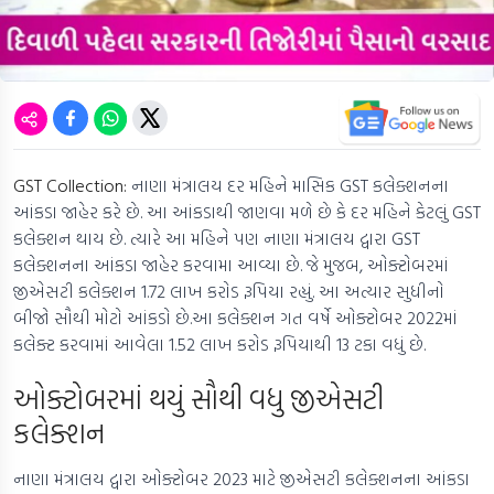
GST Collection:
નાણા મંત્રાલય દર મહિને માસિક GST કલેક્શનના
આંકડા જાહેર કરે છે. આ આંકડાથી જાણવા મળે છે કે દર મહિને કેટલું GST
કલેક્શન થાય છે. ત્યારે આ મહિને પણ નાણા મંત્રાલય દ્વારા GST
કલેક્શનના આંકડા જાહેર કરવામા આવ્યા છે. જે મુજબ, ઓક્ટોબરમાં
જીએસટી કલેક્શન 1.72 લાખ કરોડ રૂપિયા રહ્યું. આ અત્યાર સુધીનો
બીજો સૌથી મોટો આંકડો છે.આ કલેક્શન ગત વર્ષે ઓક્ટોબર 2022માં
કલેક્ટ કરવામાં આવેલા 1.52 લાખ કરોડ રૂપિયાથી 13 ટકા વધું છે.
ઓક્ટોબરમાં થયું સૌથી વધુ જીએસટી
કલેક્શન
નાણા મંત્રાલય દ્વારા ઓક્ટોબર 2023 માટે જીએસટી કલેક્શનના આંકડા