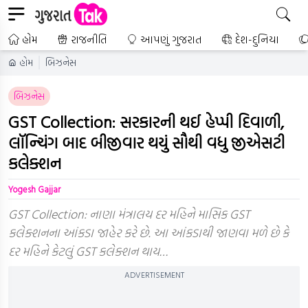
હોમ
રાજનીતિ
આપણું ગુજરાત
દેશ-દુનિયા
હોમ
બિઝનેસ
બિઝનેસ
GST Collection: સરકારની થઈ હેપ્પી દિવાળી,
લૉન્ચિંગ બાદ બીજીવાર થયું સૌથી વધુ જીએસટી
કલેક્શન
Yogesh Gajjar
GST Collection: નાણા મંત્રાલય દર મહિને માસિક GST
કલેક્શનના આંકડા જાહેર કરે છે. આ આંકડાથી જાણવા મળે છે કે
દર મહિને કેટલું GST કલેક્શન થાય…
ADVERTISEMENT