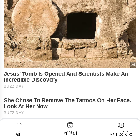
ADVERTISEMENT
વીડિયો
હોમ
વેબ સ્ટોરીઝ