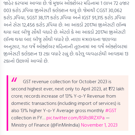
જાહેર કરવામાં આવ્યા છે. જે મુજબ ઓક્ટોબર મહિનામાં 1 લાખ 72 હજાર
003 કરોડ રૂપિયા જીએસટી કલેક્શન થયું છે. જેમાંથી CGST 30,062
કરોડ રૂપિયા, SGST 38,171 કરોડ રૂપિયા અને IGST 91,315 કરોડ રૂપિયા
અને સેસ 12,456 કરોડ રૂપિયા છે. આ આંકડો 2017માં જીએસટી લૉન્ચ
થયા બાદ બીજું સૌથી વધારે છે. એટલે કે આ આંકડો 2017માં જીએસટી
લૉન્ચ થયા બાદ બીજુ સૌથી વધારે છે. નાણા મંત્રાલયના જણાવ્યા
અનુસાર, ગત વર્ષે ઓક્ટોબર મહિનાની તુલનામાં આ વર્ષે ઓક્ટોબરમાં
જીએસટી કલેક્શન 13 ટકા વધારે રહ્યું છે. ઘરેલુ વ્યવહારોથી આવકમાં 13
ટકાનો ઉછાળો આવ્યો છે.
GST revenue collection for October 2023 is
second highest ever, next only to April 2023, at ₹1.72 lakh
crore; records increase of 13% Y-o-Y
Revenue from
domestic transactions (including import of services) is
also 13% higher Y-o-Y
Average gross monthly
#GST
collection in FY…
pic.twitter.com/8SRs9RZXPa
—
Ministry of Finance (@FinMinIndia)
November 1, 2023