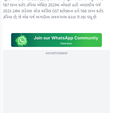
1.87 લાખ કરોડ રૂપિયા એપ્રિલ 2023માં નોંધાઈ હતી. નાણાકીય વર્ષ
2023-24માં સરેરાશ ગ્રોસ માસિક GST કલેક્શન હવે 1.66 લાખ કરોડ
રૂપિયા છે, જે એક વર્ષ અગાઉના સમયગાળા કરતાં 11 ટકા વધુ છે.
ADVERTISEMENT