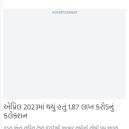
ADVERTISEMENT
એપ્રિલ 2023માં થયું હતું 1.87 લાખ કરોડનું
કલેક્શન
ગુડ્સ એન્ડ સર્વિસ ટેક્સ (GST)થી અત્યાર સુધીની સૌથી વધુ આવક