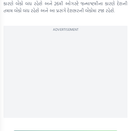
કારણે બેંકો બંધ રહેશે અને 26મી ઓગસ્ટે જન્માષ્ટમીના કારણે દેશની
તમામ બેંકો બંધ રહેશે અને આ પ્રસંગે દેશભરની બેંકોમાં રજા રહેશે.
ADVERTISEMENT