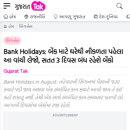
હોમ
રાજનીતિ
આપણું ગુજરાત
દેશ-દુનિયા
હોમ
બિઝનેસ
બિઝનેસ
Bank Holidays: બેંક માટે ઘરેથી નીકળતા પહેલા
આ વાંચી લેજો, સતત 3 દિવસ બંધ રહેશે બેંકો
Gujarat Tak
Bank Holidays in August: તહેવારની સિઝનમાં પૈસાની જરૂર
ક્યારે પડી જાય અથવા બેંક સંબંધિત કામ ક્યારે આવી જાય તે કઈ
કહી શકાતું નથી. તેથી બેંક સાથે સંબંધિત કામ સમયસર પતાવી લો.
આગામી દિવસોમાં બેંકોમાં રજા રહેશે.
ADVERTISEMENT