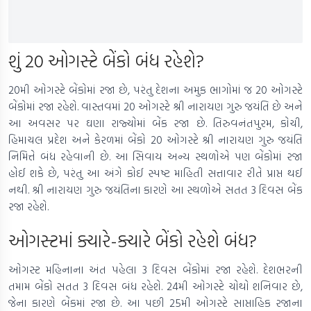
શું 20 ઓગસ્ટે બેંકો બંધ રહેશે?
20મી ઓગસ્ટે બેંકોમાં રજા છે, પરંતુ દેશના અમુક ભાગોમાં જ 20 ઓગસ્ટે
બેંકોમાં રજા રહેશે. વાસ્તવમાં 20 ઓગસ્ટે શ્રી નારાયણ ગુરુ જયંતિ છે અને
આ અવસર પર ઘણા રાજ્યોમાં બેંક રજા છે. તિરુવનંતપુરમ, કોચી,
હિમાચલ પ્રદેશ અને કેરળમાં બેંકો 20 ઓગસ્ટે શ્રી નારાયણ ગુરુ જયંતિ
નિમિત્તે બંધ રહેવાની છે. આ સિવાય અન્ય સ્થળોએ પણ બેંકોમાં રજા
હોઈ શકે છે, પરંતુ આ અંગે કોઈ સ્પષ્ટ માહિતી સત્તાવાર રીતે પ્રાપ્ત થઈ
નથી. શ્રી નારાયણ ગુરુ જયંતિના કારણે આ સ્થળોએ સતત 3 દિવસ બેંક
રજા રહેશે.
ઓગસ્ટમાં ક્યારે-ક્યારે બેંકો રહેશે બંધ?
ઓગસ્ટ મહિનાના અંત પહેલા 3 દિવસ બેંકોમાં રજા રહેશે. દેશભરની
તમામ બેંકો સતત 3 દિવસ બંધ રહેશે. 24મી ઓગસ્ટે ચોથો શનિવાર છે,
જેના કારણે બેંકમાં રજા છે. આ પછી 25મી ઓગસ્ટે સાપ્તાહિક રજાના