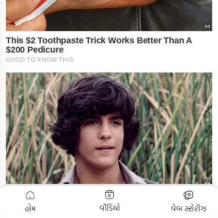
ADVERTISEMENT
વીડિયો
હોમ
વેબ સ્ટોરીઝ