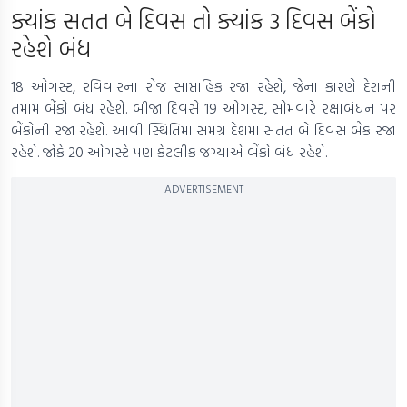
ક્યાંક સતત બે દિવસ તો ક્યાંક 3 દિવસ બેંકો
રહેશે બંધ
18 ઓગસ્ટ, રવિવારના રોજ સાપ્તાહિક રજા રહેશે, જેના કારણે દેશની
તમામ બેંકો બંધ રહેશે. બીજા દિવસે 19 ઓગસ્ટ, સોમવારે રક્ષાબંધન પર
બેંકોની રજા રહેશે. આવી સ્થિતિમાં સમગ્ર દેશમાં સતત બે દિવસ બેંક રજા
રહેશે. જોકે 20 ઓગસ્ટે પણ કેટલીક જગ્યાએ બેંકો બંધ રહેશે.
ADVERTISEMENT