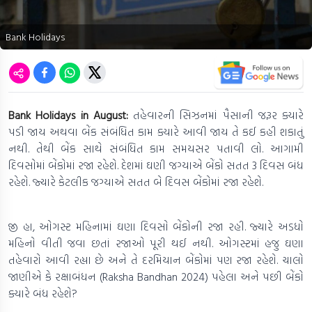
Bank Holidays
Bank Holidays in August:
તહેવારની સિઝનમાં પૈસાની જરૂર ક્યારે
પડી જાય અથવા બેંક સંબંધિત કામ ક્યારે આવી જાય તે કઈ કહી શકાતું
નથી. તેથી બેંક સાથે સંબંધિત કામ સમયસર પતાવી લો. આગામી
દિવસોમાં બેંકોમાં રજા રહેશે. દેશમાં ઘણી જગ્યાએ બેંકો સતત 3 દિવસ બંધ
રહેશે. જ્યારે કેટલીક જગ્યાએ સતત બે દિવસ બેંકોમાં રજા રહેશે.
જી હા, ઓગસ્ટ મહિનામાં ઘણા દિવસો બેંકોની રજા રહી. જ્યારે અડધો
મહિનો વીતી જવા છતાં રજાઓ પૂરી થઈ નથી. ઓગસ્ટમાં હજુ ઘણા
તહેવારો આવી રહ્યા છે અને તે દરમિયાન બેંકોમાં પણ રજા રહેશે. ચાલો
જાણીએ કે રક્ષાબંધન (Raksha Bandhan 2024) પહેલા અને પછી બેંકો
ક્યારે બંધ રહેશે?