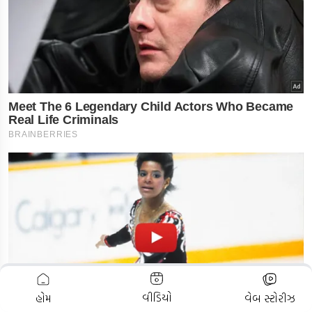
ADVERTISEMENT
વીડિયો
હોમ
વેબ સ્ટોરીઝ