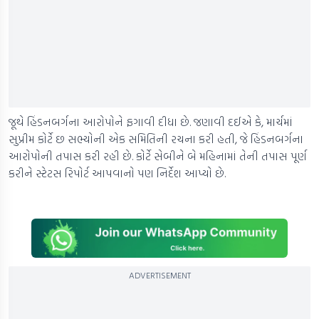
જૂથે હિંડનબર્ગના આરોપોને ફગાવી દીધા છે. જણાવી દઈએ કે, માર્ચમાં
સુપ્રીમ કોર્ટે છ સભ્યોની એક સમિતિની રચના કરી હતી, જે હિંડનબર્ગના
આરોપોની તપાસ કરી રહી છે. કોર્ટે સેબીને બે મહિનામાં તેની તપાસ પૂર્ણ
કરીને સ્ટેટસ રિપોર્ટ આપવાનો પણ નિર્દેશ આપ્યો છે.
ADVERTISEMENT