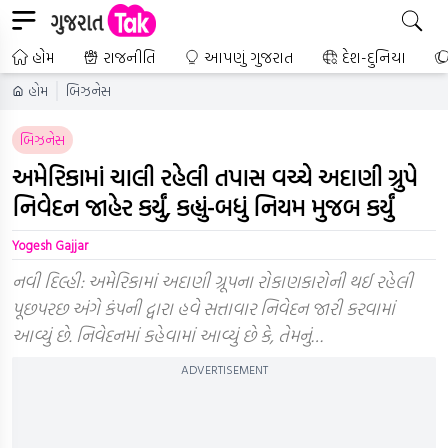
હોમ
રાજનીતિ
આપણું ગુજરાત
દેશ-દુનિયા
હોમ
બિઝનેસ
બિઝનેસ
અમેરિકામાં ચાલી રહેલી તપાસ વચ્ચે અદાણી ગ્રુપે
નિવેદન જાહેર કર્યું, કહ્યું-બધું નિયમ મુજબ કર્યું
Yogesh Gajjar
નવી દિલ્હી: અમેરિકામાં અદાણી ગ્રૂપના રોકાણકારોની થઈ રહેલી
પૂછપરછ અંગે કંપની દ્વારા હવે સત્તાવાર નિવેદન જારી કરવામાં
આવ્યું છે. નિવેદનમાં કહેવામાં આવ્યું છે કે, તેમનું…
ADVERTISEMENT