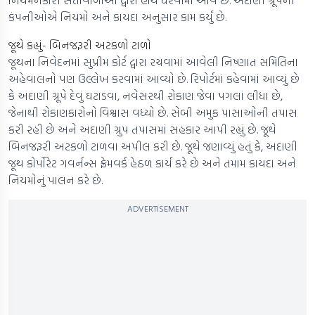
નિયમનકારી સત્તાવાળાઓ દ્વારા હાથ ધરવામાં આવે છે. અદાણી ગ્રૂપની
કંપનીઓએ નિયમો અને કાયદા અનુસાર કામ કર્યું છે.
જૂથે કહ્યું- બિનજરૂરી અટકળો ટાળો
જૂથના નિવેદનમાં સુપ્રીમ કોર્ટ દ્વારા રચવામાં આવેલી નિષ્ણાત સમિતિના
અહેવાલનો પણ ઉલ્લેખ કરવામાં આવ્યો છે. રિપોર્ટમાં કહેવામાં આવ્યું છે
કે અદાણી ગ્રૂપે દેવું ઘટાડવા, નવેસરથી રોકાણ જેવા પગલાં લીધા છે,
જેનાથી રોકાણકારોનો વિશ્વાસ વધ્યો છે. સેબી અમુક પાસાઓની તપાસ
કરી રહી છે અને અદાણી ગ્રુપ તપાસમાં સહકાર આપી રહ્યું છે. જૂથે
બિનજરૂરી અટકળો ટાળવા અપીલ કરી છે. જૂથે જણાવ્યું હતું કે, અદાણી
જૂથ કોર્પોરેટ ગવર્નન્સ ફ્રેમવર્ક હેઠળ કાર્ય કરે છે અને તમામ કાયદા અને
નિયમોનું પાલન કરે છે.
ADVERTISEMENT