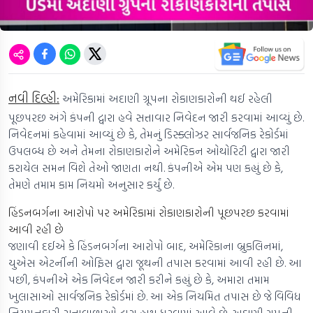
નવી દિલ્હી:
અમેરિકામાં અદાણી ગ્રૂપના રોકાણકારોની થઈ રહેલી
પૂછપરછ અંગે કંપની દ્વારા હવે સત્તાવાર નિવેદન જારી કરવામાં આવ્યું છે.
નિવેદનમાં કહેવામાં આવ્યું છે કે, તેમનું ડિસ્ક્લોઝર સાર્વજનિક રેકોર્ડમાં
ઉપલબ્ધ છે અને તેમના રોકાણકારોને અમેરિકન ઓથોરિટી દ્વારા જારી
કરાયેલ સમન વિશે તેઓ જાણતા નથી. કંપનીએ એમ પણ કહ્યું છે કે,
તેમણે તમામ કામ નિયમો અનુસાર કર્યું છે.
હિંડનબર્ગના આરોપો પર અમેરિકામાં રોકાણકારોની પૂછપરછ કરવામાં
આવી રહી છે
જણાવી દઈએ કે હિંડનબર્ગના આરોપો બાદ, અમેરિકાના બ્રુકલિનમાં,
યુએસ એટર્નીની ઓફિસ દ્વારા જૂથની તપાસ કરવામાં આવી રહી છે. આ
પછી, કંપનીએ એક નિવેદન જારી કરીને કહ્યું છે કે, અમારા તમામ
ખુલાસાઓ સાર્વજનિક રેકોર્ડમાં છે. આ એક નિયમિત તપાસ છે જે વિવિધ