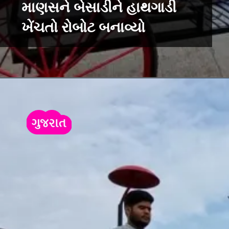
માણસને બેસાડીને હાથગાડી
ખેંચતો રોબોટ બનાવ્યો