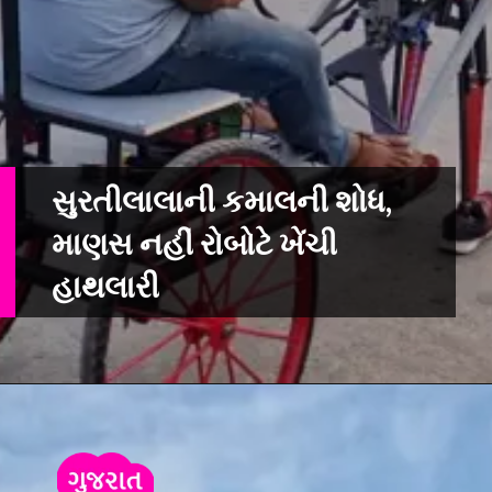
સુરતીલાલાની કમાલની શોધ,
માણસ નહીં રોબોટે ખેંચી
હાથલારી