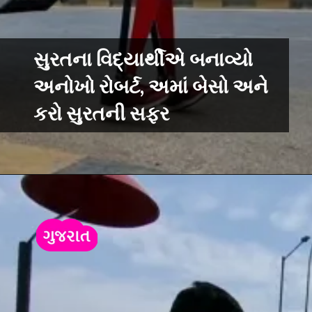
સુરતના વિદ્યાર્થીએ બનાવ્યો
અનોખો રોબર્ટ, અમાં બેસો અને
કરો સુરતની સફર