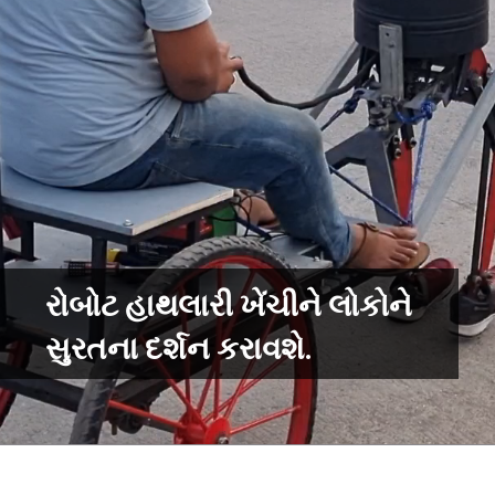
રોબોટ હાથલારી ખેંચીને લોકોને
સુરતના દર્શન કરાવશે.