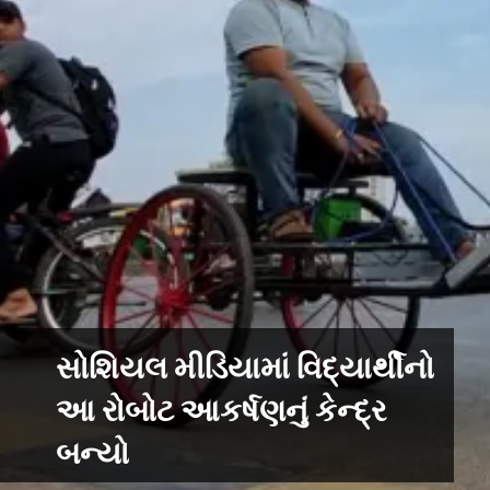
સોશિયલ મીડિયામાં વિદ્યાર્થીનો
આ રોબોટ આકર્ષણનું કેન્દ્ર
બન્યો