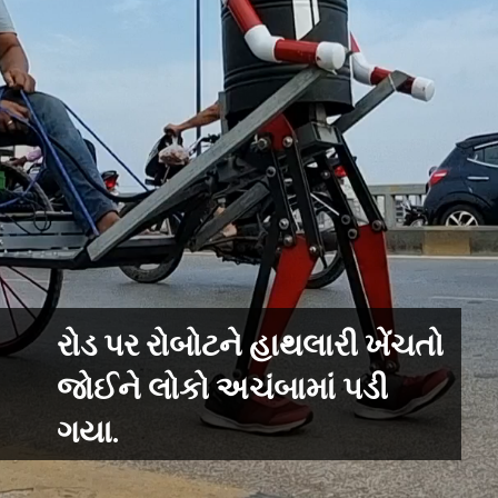
રોડ પર રોબોટને હાથલારી ખેંચતો
જોઈને લોકો અચંબામાં પડી
ગયા.