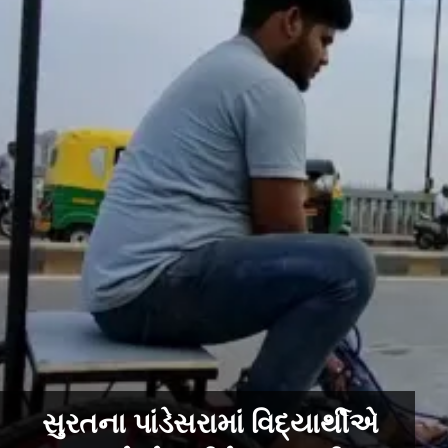
સુરતના પાંડેસરામાં વિદ્યાર્થીએ