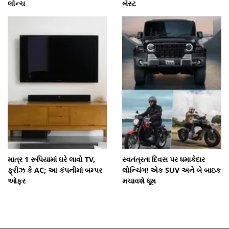
લોન્ચ
બેસ્ટ
માત્ર 1 રૂપિયામાં ઘરે લાવો TV,
સ્વતંત્રતા દિવસ પર ધમાકેદાર
ફ્રીઝ કે AC; આ કંપનીમાં બમ્પર
લોન્ચિંગ! એક SUV અને બે બાઇક
ઓફર
મચાવશે ધૂમ