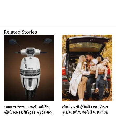
Related Stories
ખુલી રહ્યું છે
https://www.gujarattak.in/photo-gallery/
100Km રેન્જ... ઝડપી ચાર્જિંગ!
સૌથી સસ્તી ફેમિલી CNG સેડાન
સૌથી સસ્તું ઇલેક્ટ્રિક સ્કૂટર થયું
કાર, માઇલેજ અને કિંમતમાં પણ