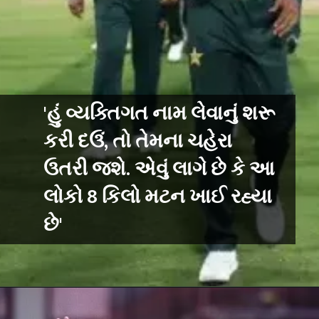
'હું વ્યક્તિગત નામ લેવાનું શરૂ
કરી દઉં, તો તેમના ચહેરા
ઉતરી જશે. એવું લાગે છે કે આ
લોકો 8 કિલો મટન ખાઈ રહ્યા
છે'