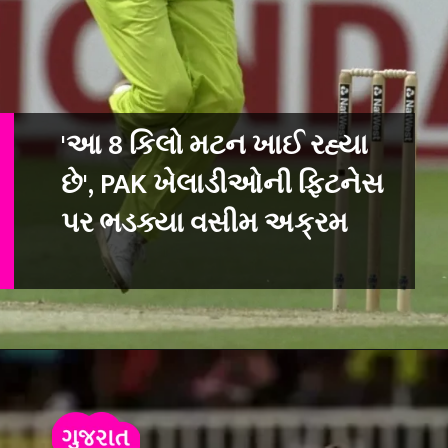
'આ 8 કિલો મટન ખાઈ રહ્યા
છે', PAK ખેલાડીઓની ફિટનેસ
પર ભડક્યા વસીમ અક્રમ