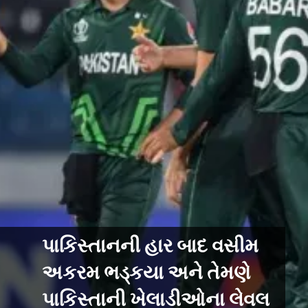
પાકિસ્તાનની હાર બાદ વસીમ
અકરમ ભડ્કયા અને તેમણે
પાકિસ્તાની ખેલાડીઓના લેવલ