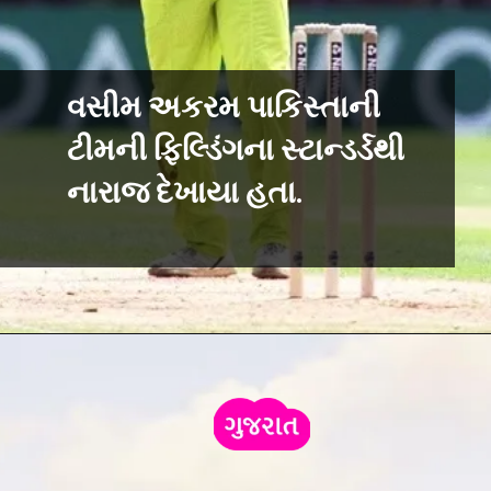
વસીમ અકરમ પાકિસ્તાની
ટીમની ફિલ્ડિંગના સ્ટાન્ડર્ડથી
નારાજ દેખાયા હતા.