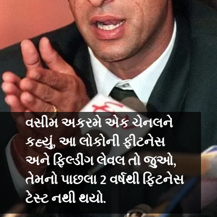
વસીમ અકરમે એક ચેનલને
કહ્યું, આ લોકોની ફીટનેસ
અને ફિલ્ડીંગ લેવલ તો જુઓ,
તેમનો પાછલા 2 વર્ષથી ફિટનેસ
ટેસ્ટ નથી થયો.