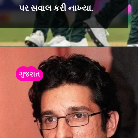
પર સવાલ કરી નાખ્યા.