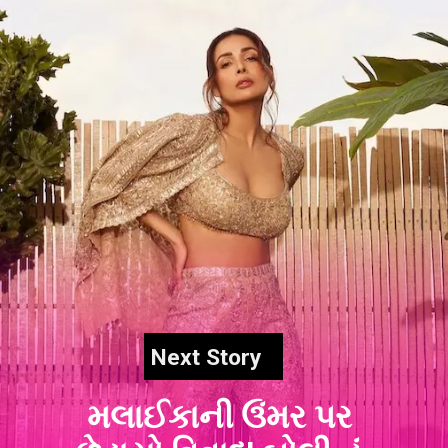
Next Story
મલાઈકાની ઉંમર પર