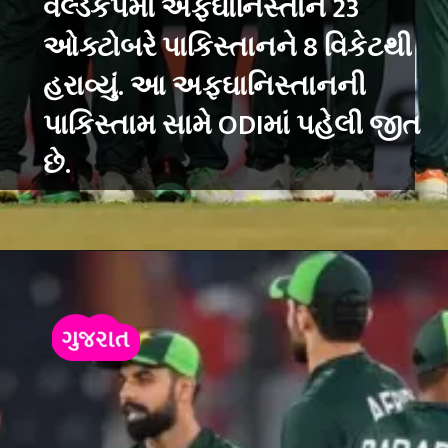
વર્લ્ડકપમાં અફઘાનિસ્તાને 23
ઓક્ટોબરે પાકિસ્તાનને 8 વિકેટથી
હરાવ્યું. આ અફઘાનિસ્તાનની
પાકિસ્તામ સામે ODIમાં પહેલી જીત
છે.