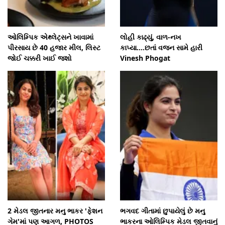
ઓલિમ્પિક એથ્લેટ્સને ખાવામાં
લોહી કાઢ્યું, વાળ-નખ
પીરસાય છે 40 હજાર મીલ, લિસ્ટ
કાપ્યા....છતાં વજન સામે હારી
જોઈ ચક્કરી ખાઈ જશો
Vinesh Phogat
2 મેડલ જીતનાર મનુ ભાકર 'ફેશન
ભગવદ ગીતામાં છુપાયેલું છે મનુ
ગેમ'માં પણ આગળ, PHOTOS
ભાકરના ઓલિમ્પિક મેડલ જીતવાનું