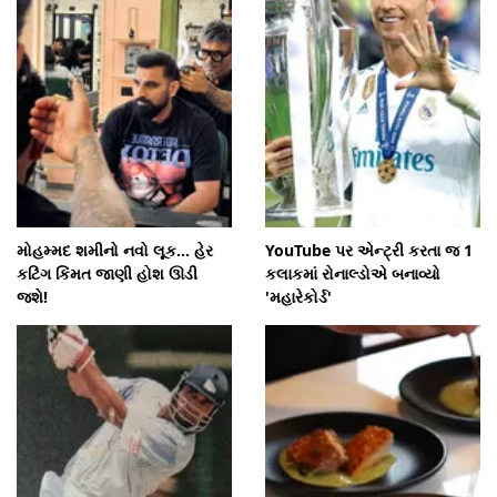
મોહમ્મદ શમીનો નવો લૂક... હેર
YouTube પર એન્ટ્રી કરતા જ 1
કટિંગ કિંમત જાણી હોશ ઊડી
કલાકમાં રોનાલ્ડોએ બનાવ્યો
જશે!
'મહારેકોર્ડ'