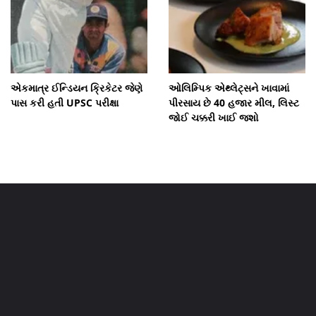
એકમાત્ર ઈન્ડિયન ક્રિકેટર જેણે
ઓલિમ્પિક એથ્લેટ્સને ખાવામાં
પાસ કરી હતી UPSC પરીક્ષા
પીરસાય છે 40 હજાર મીલ, લિસ્ટ
જોઈ ચક્કરી ખાઈ જશો