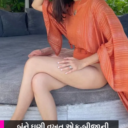
બંને ઘણી વખત એક-બીજાની