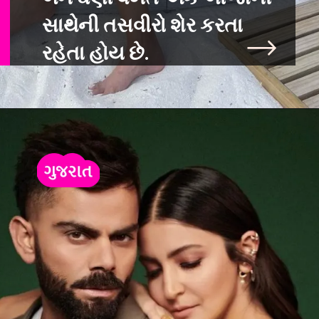
સાથેની તસવીરો શેર કરતા