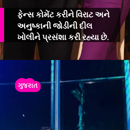
ફેન્સ કોમેંટ કરીને વિરાટ અને
અનુષ્કાની જોડીની દીલ
ખોલીને પ્રસંશા કરી રહ