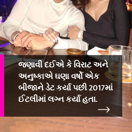
જણાવી દઈએ કે વિરાટ અને
અનુષ્કાએ ઘણા વર્ષો એક
બીજાને ડેટ કર્યા પછી 2017મ