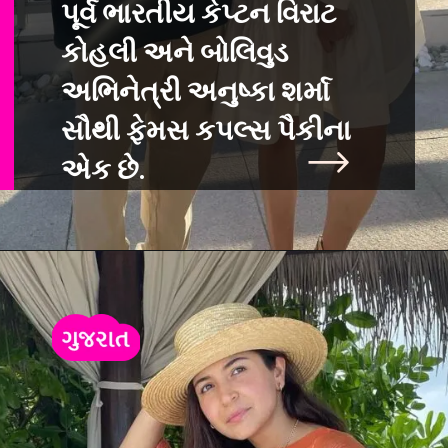
પૂર્વ ભારતીય કેપ્ટન વિરાટ
કોહલી અને બોલિવુડ
અભિનેત્રી અનુષ્કા શર્મા
સૌથ
ી ફેમસ કપલ્સ પૈકીના