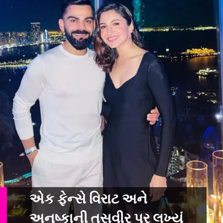
એક ફેન્સે વિરાટ અને
અનુષ્કાની તસવીર પર લખ્યું