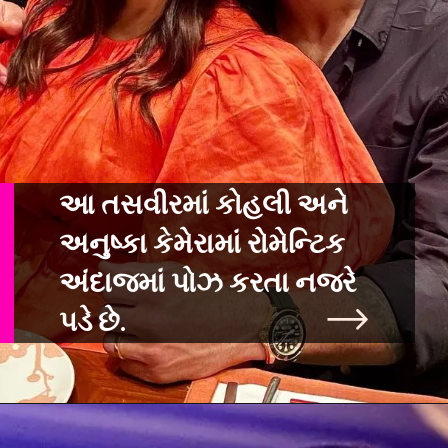
આ તસવીરમાં કોહલી અને
અનુષ્કા કેમેરામાં રોમેન્ટિક
અંદાજમાં પોઝ કરતા નજરે