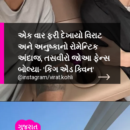
એક વાર ફરી દેખાયો વિરાટ
અને અનુષ્કાનો રોમેન્ટિક
અંદાજ, તસવીરો જોઆ ફેન્સ
@instagram/virat.kohli