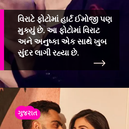
વિરાટે ફોટોમાં હાર્ટ ઈમોજી પણ
મુક્યું છે. આ ફોટોમાં વિરાટ
અને અનુષ્કા એ
ક સાથે ખુબ