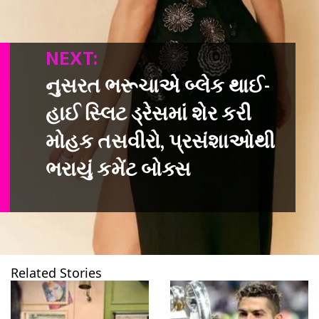
NEXT:
નુસરત ભરૂચાએ બ્લેક થાઈ-
હાઈ સ્લિટ ડ્રેસમાં શેર કરી
મોહક તસવીરો, પ્રસંશાઓથી
ભરાયું કમેંટ બોક્સ
Related Stories