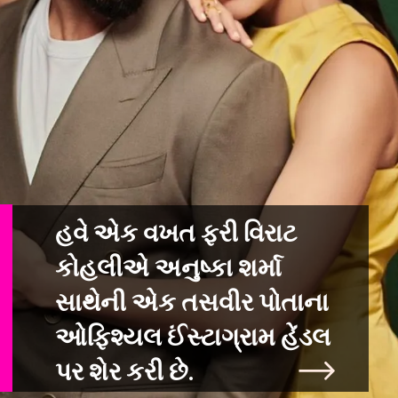
હવે એક વખત ફરી વિરાટ
કોહલીએ અનુષ્કા શર્મા
સાથેની એક તસવીર પોતાના
ઓફિશ્ય
લ ઈંસ્ટાગ્રામ હેંડલ