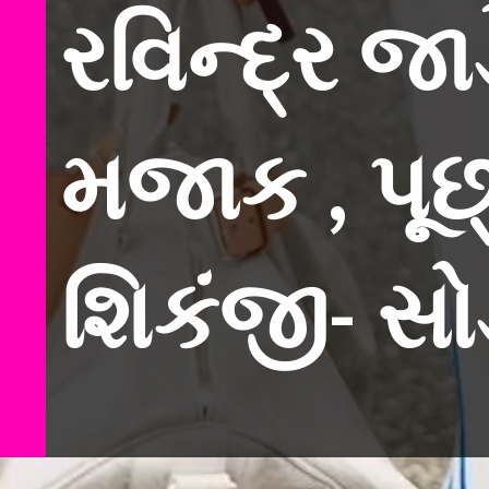
રવિન્દ્ર જા
મજાક , પૂછ્ય