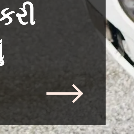
 કરી
ં