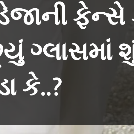
ડેજાની ફેન્સે
ું ગ્લાસમાં શુ