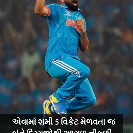
એવામાં શમી 5 વિકેટ મેળવતા જ