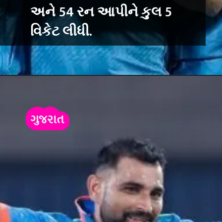
અને 54 રન આપીને કુલ 5
વિકેટ લીધી.