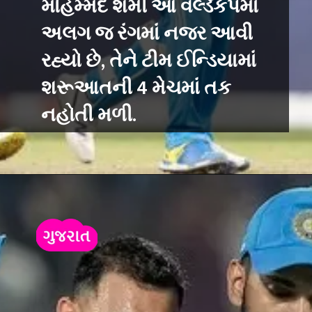
મોહમ્મદ શમી આ વર્લ્ડકપમાં
અલગ જ રંગમાં નજર આવી
રહ્યો છે, તેને ટીમ ઈન્ડિયામાં
શરૂઆતની 4 મેચમાં તક
નહોતી મળી.