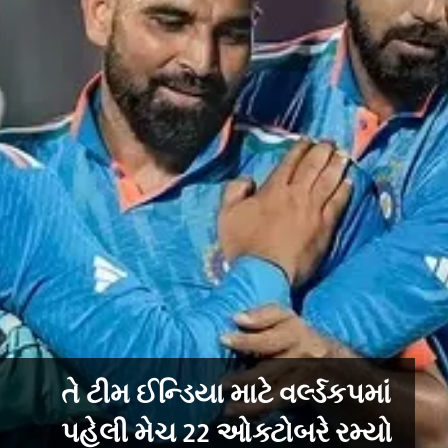
તે ટીમ ઈન્ડિયા માટે વર્લ્ડકપમાં
પહેલી મેચ 22 ઓક્ટોબરે રમ્યો