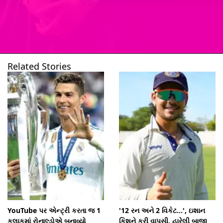
Related Stories
ખુલી રહ્યું છે
https://www.gujarattak.in/web-stories/gadar-2-actress-simrat-kaur-utkarsh-sharma-gadar-ek-prem-katha-sunny-deol-ameesha-patel/
YouTube પર એન્ટ્રી કરતા જ 1
'12 રન અને 2 વિકેટ...', ઇશાન
કલાકમાં રોનાલ્ડોએ બનાવ્યો
કિશને કરી વાપસી, હારેલી બાજી