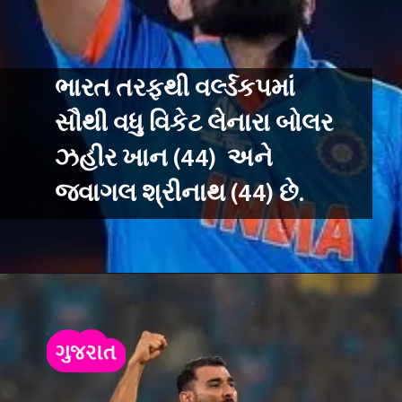
ભારત તરફથી વર્લ્ડકપમાં
સૌથી વધુ વિકેટ લેનારા બોલર
ઝહીર ખાન (44) અને
જવાગલ શ્રીનાથ (44) છે.