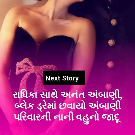
Next Story
રાધિકા સાથે અનંત અંબાણી,
બ્લેક ડ્રેમાં છવાયો અંબાણી
પરિવારની નાની વહુનો જાદૂ