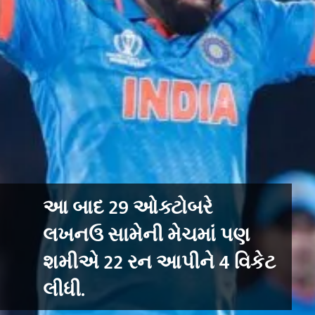
આ બાદ 29 ઓક્ટોબરે
લખનઉ સામેની મેચમાં પણ
શમીએ 22 રન આપીને 4 વિકેટ
લીધી.