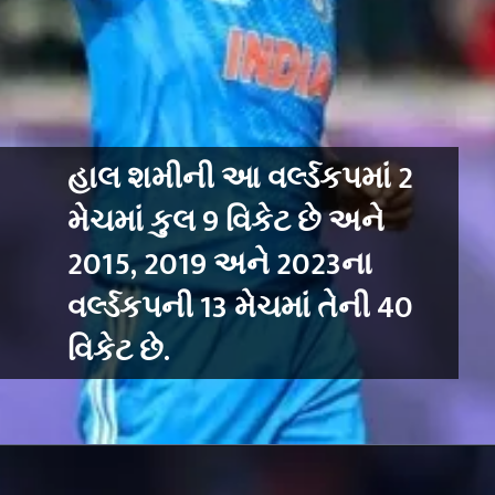
હાલ શમીની આ વર્લ્ડકપમાં 2
મેચમાં કુલ 9 વિકેટ છે અને
2015, 2019 અને 2023ના
વર્લ્ડકપની 13 મેચમાં તેની 40
વિકેટ છે.