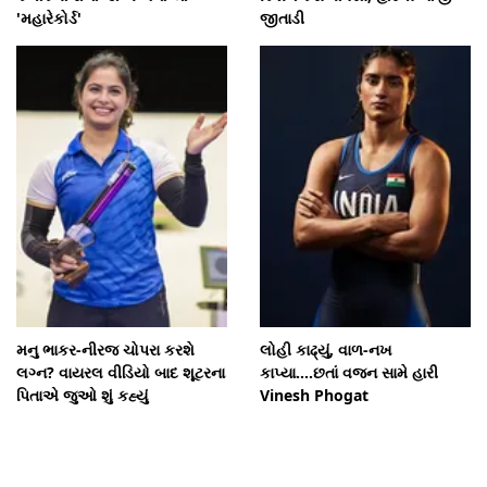
'મહારેકોર્ડ'
જીતાડી
મનુ ભાકર-નીરજ ચોપરા કરશે
લોહી કાઢ્યું, વાળ-નખ
લગ્ન? વાયરલ વીડિયો બાદ શૂટરના
કાપ્યા....છતાં વજન સામે હારી
પિતાએ જુઓ શું કહ્યું
Vinesh Phogat