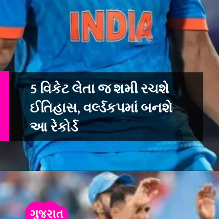
5 વિકેટ લેતા જ શમી રચશે
ઈતિહાસ, વર્લ્ડકપમાં બનશે
આ રેકોર્ડ