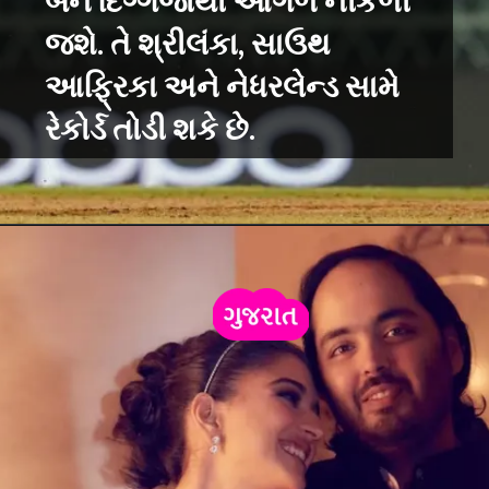
બંને દિગ્ગજોથી આગળ નીકળી
જશે. તે શ્રીલંકા, સાઉથ
આફ્રિકા અને નેધરલેન્ડ સામે
રેકોર્ડ તોડી શકે છે.