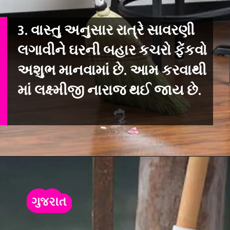
3. વાસ્તુ અનુસાર રાત્રે સાવરણી
લગાવીને ઘરની બહાર કચરો ફેંકવો
અશુભ માનવામાં છે. આમ કરવાથી
માં લક્ષ્મીજી નારાજ થઈ જાય છે.