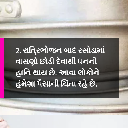
2. રાત્રિભોજન બાદ રસોડામાં
વાસણો છોડી દેવાથી ધનની
હાનિ થાય છે. આવા લોકોને
હંમેશા પૈસાની ચિંતા રહે છે.