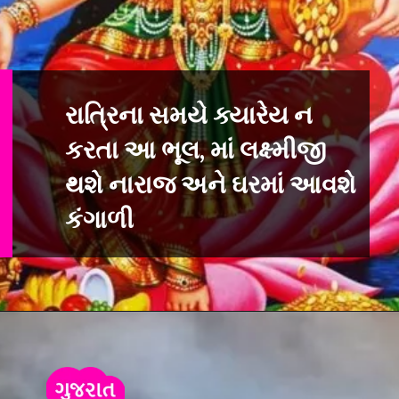
રાત્રિના સમયે ક્યારેય ન
કરતા આ ભૂલ, માં લક્ષ્મીજી
થશે નારાજ અને ઘરમાં આવશે