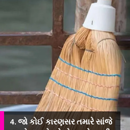
4. જો કોઈ કારણસર તમારે સાંજે