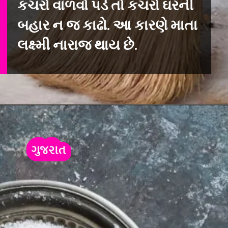
કચરો વાળવો પડે તો કચરો ઘરની
બહાર ન જ કાઢો. આ કારણે માતા
લક્ષ્મી નારાજ થાય છે.