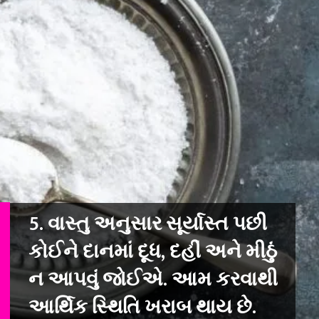
5. વાસ્તુ અનુસાર સૂર્યાસ્ત પછી
કોઈને દાનમાં દૂધ, દહીં અને મીઠું
ન આપવું જોઈએ. આમ કરવાથી