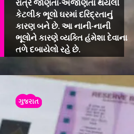
રાત્રે જાણતા-અજાણતા થયેલી
કેટલીક ભૂલો ઘરમાં દરિદ્રતાનું
કારણ બને છે. આ નાની-નાની
ભૂલોને કારણે વ્યક્તિ હંમેશા દેવાના
તળે દબાયેલો રહે છે.