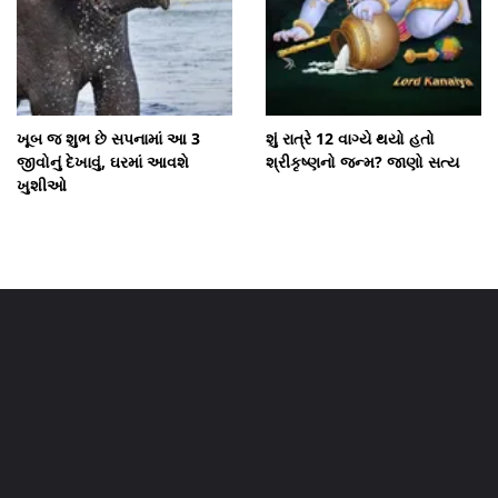
ખૂબ જ શુભ છે સપનામાં આ 3
શું રાત્રે 12 વાગ્યે થયો હતો
જીવોનું દેખાવું, ઘરમાં આવશે
શ્રીકૃષ્ણનો જન્મ? જાણો સત્ય
ખુશીઓ