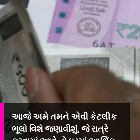
આજે અમે તમને એવી કેટલીક
ભૂલો વિશે જણાવીશું, જે રાત્રે