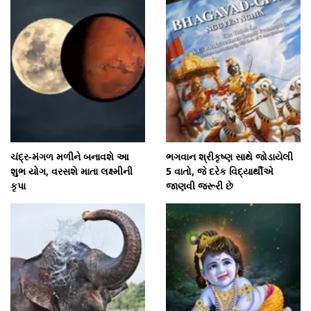
ચંદ્ર-મંગળ મળીને બનાવશે આ
ભગવાન શ્રીકૃષ્ણ સાથે જોડાયેલી
શુભ યોગ, વરસશે માતા લક્ષ્મીની
5 વાતો, જે દરેક વિદ્યાર્થીએ
કૃપા
જાણવી જરૂરી છે