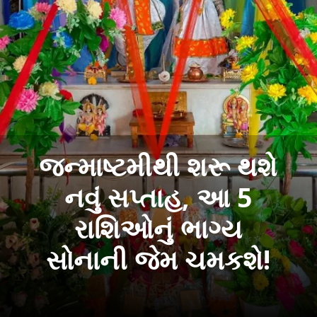
જન્માષ્ટમીથી શરૂ થશે
નવું સપ્તાહ, આ 5
રાશિઓનું ભાગ્ય
સોનાની જેમ ચમકશે!