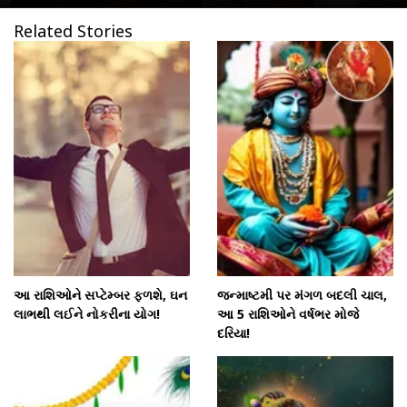
Related Stories
આ રાશિઓને સપ્ટેમ્બર ફળશે, ઘન
જન્માષ્ટમી પર મંગળ બદલી ચાલ,
લાભથી લઈને નોકરીના યોગ!
આ 5 રાશિઓને વર્ષભર મોજે
દરિયા!