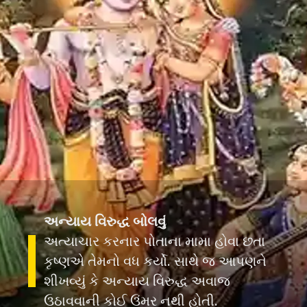
અન્યાય વિરુદ્ધ બોલવું
અત્યાચાર કરનાર પોતાના મામા હોવા છતા
કૃષ્ણએ તેમનો વધ કર્યો. સાથે જ આપણને
શીખવ્યું કે અન્યાય વિરુદ્ધ અવાજ
ઉઠાવવાની કોઈ ઉંમર નથી હોતી.