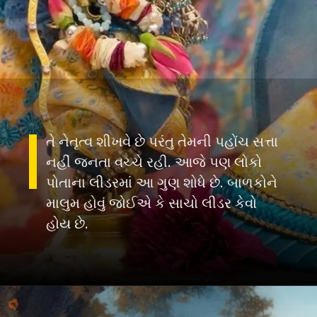
તે નેતૃત્વ શીખવે છે પરંતુ તેમની પહોંચ સત્તા
નહીં જનતા વચ્ચે રહી. આજે પણ લોકો
પોતાના લીડરમાં આ ગુણ શોધે છે. બાળકોને
માલુમ હોવું જોઈએ કે સાચો લીડર કેવો
હોય છે.