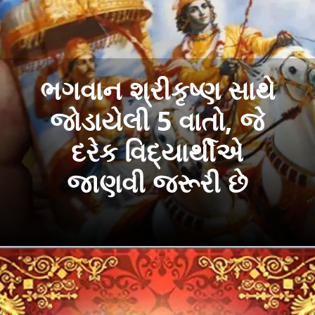
ભગવાન શ્રીકૃષ્ણ સાથે
જોડાયેલી 5 વાતો, જે
દરેક વિદ્યાર્થીએ
જાણવી જરૂરી છે