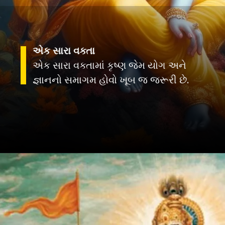
એક સારા વક્તા
એક સારા વક્તામાં કૃષ્ણ જેમ યોગ અને
જ્ઞાનનો સમાગમ હોવો ખૂબ જ જરૂરી છે.