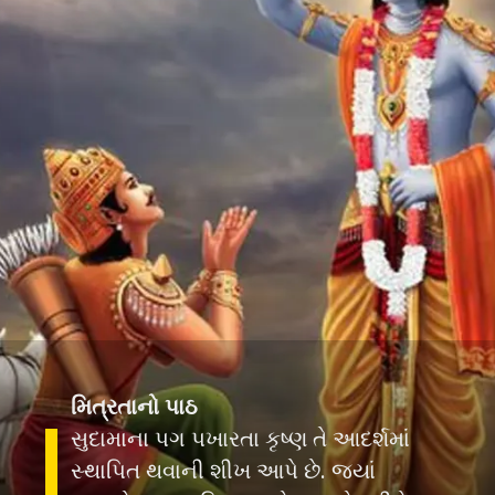
મિત્રતાનો પાઠ
સુદામાના પગ પખારતા કૃષ્ણ તે આદર્શમાં
સ્થાપિત થવાની શીખ આપે છે. જ્યાં