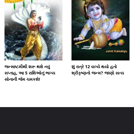
જન્માષ્ટમીથી શરૂ થશે નવું
શું રાત્રે 12 વાગ્યે થયો હતો
સપ્તાહ, આ 5 રાશિઓનું ભાગ્ય
શ્રીકૃષ્ણનો જન્મ? જાણો સત્ય
સોનાની જેમ ચમકશે!