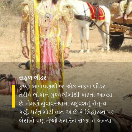
સફળ લીડર
કૃષ્ણ બાળપણથી જ એક સફળ લીડર
તરીકે લોકોને મુશ્કેલીમાંથી કાઢતા આવ્યા
છે. તેમણે યુવાવસ્થામાં યદુવંશનું નેતૃત્વ
કર્યું. પરંતુ મોટી વાત એ છે કે સિંહાસન પર
બેસીને પણ તેઓ ક્યારેય રાજા ન બન્યા.