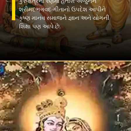
કુરુક્ષેત્રના રણમાં હતાશ અર્જુનને
શ્રીમદભગવદ ગીતાનો ઉપદેશ આપીને
કૃષ્ણ માનવ સમાજને જ્ઞાન અને યોગની
શિક્ષા પણ આપે છે.