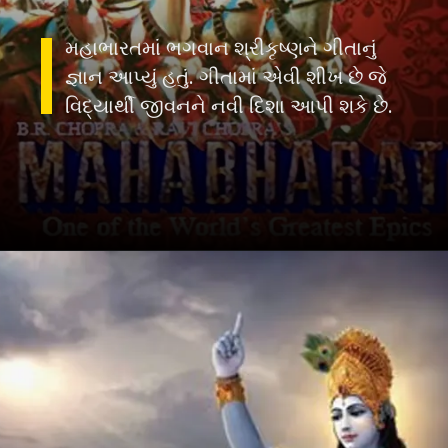
મહાભારતમાં ભગવાન શ્રીકૃષ્ણને ગીતાનું
જ્ઞાન આપ્યું હતું. ગીતામાં એવી શીખ છે જે
વિદ્યાર્થી જીવનને નવી દિશા આપી શકે છે.