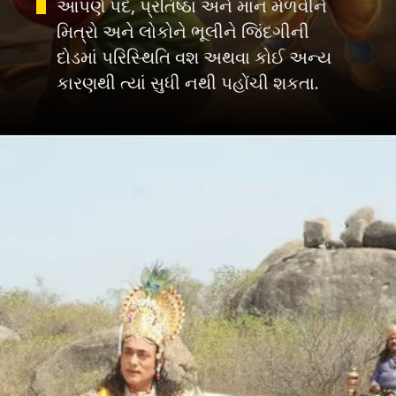
આપણે પદ, પ્રતિષ્ઠા અને માન મેળવીને
મિત્રો અને લોકોને ભૂલીને જિંદગીની
દોડમાં પરિસ્થિતિ વશ અથવા કોઈ અન્ય
કારણથી ત્યાં સુધી નથી પહોંચી શકતા.