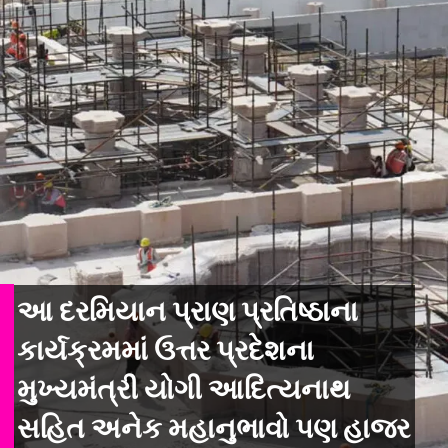
આ દરમિયાન પ્રાણ પ્રતિષ્ઠાના
કાર્યક્રમમાં ઉત્તર પ્રદેશના
મુખ્યમંત્રી યોગી આદિત્યનાથ
સહિત અનેક મહાનુભાવો પણ હાજર