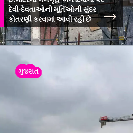
છે.મંદિરના ગર્ભગૃહ અને દિવાલો પર
દેવી-દેવતાઓની મૂર્તિઓની સુંદર
કોતરણી કરવામાં આવી રહી છે