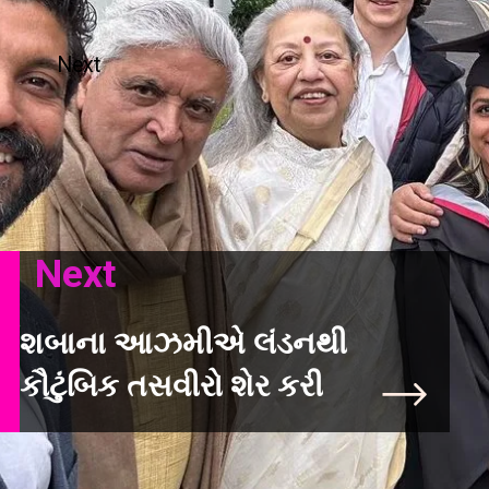
Next
Next
શબાના આઝમીએ લંડનથી
કૌટુંબિક તસવીરો શેર કરી