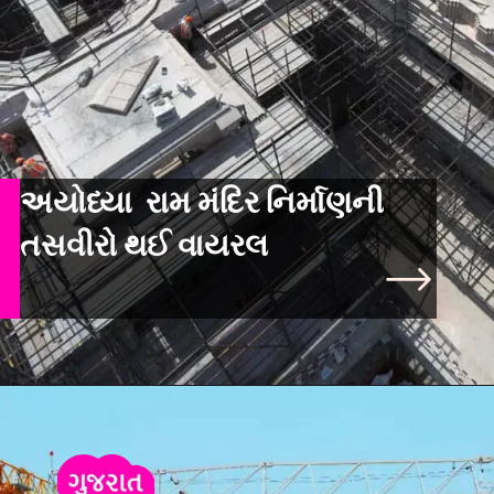
અયોધ્યા રામ મંદિર નિર્માણની
તસવીરો થઈ વાયરલ