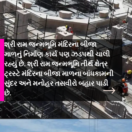
શ્રી રામ જન્મભૂમિ મંદિરના બીજા
માળનું નિર્માણ કાર્ય પણ ઝડપથી ચાલી
રહ્યું છે. શ્રી રામ જન્મભૂમિ તીર્થ ક્ષેત્ર
ટ્રસ્ટે મંદિરના બીજા માળના બાંધકામની
સુંદર અને મનોહર તસવીરો બહાર પાડી
છે.