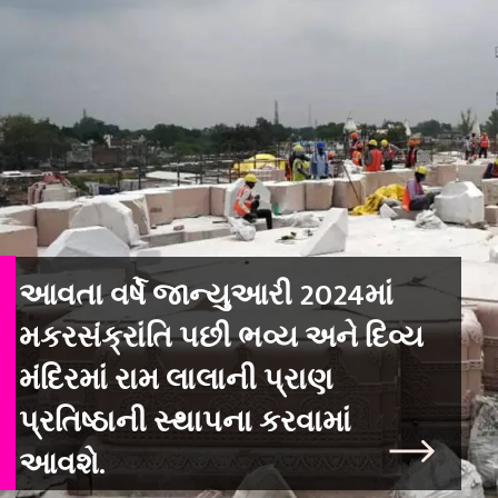
આવતા વર્ષે જાન્યુઆરી 2024માં
મકરસંક્રાંતિ પછી ભવ્ય અને દિવ્ય
મંદિરમાં રામ લાલાની પ્રાણ
પ્રતિષ્ઠાની સ્થાપના કરવામાં
આવશે.