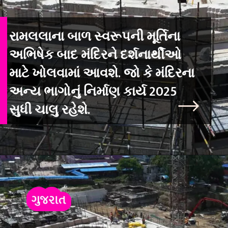
રામલલાના બાળ સ્વરૂપની મૂર્તિના
અભિષેક બાદ મંદિરને દર્શનાર્થીઓ
માટે ખોલવામાં આવશે. જો કે મંદિરના
અન્ય ભાગોનું નિર્માણ કાર્ય 2025