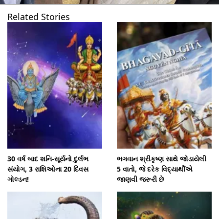
Related Stories
30 વર્ષ બાદ શનિ-સૂર્યનો દુર્લભ
ભગવાન શ્રીકૃષ્ણ સાથે જોડાયેલી
સંયોગ, 3 રાશિઓના 20 દિવસ
5 વાતો, જે દરેક વિદ્યાર્થીએ
ગોલ્ડન!
જાણવી જરૂરી છે