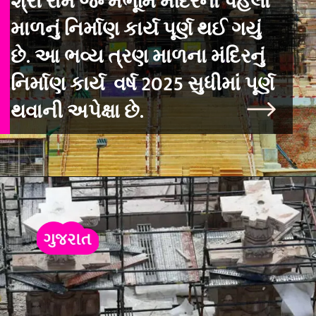
શ્રી રામ જન્મભૂમિ મંદિરના પહેલા
માળનું નિર્માણ કાર્ય પૂર્ણ થઈ ગયું
છે. આ ભવ્ય ત્રણ માળના મંદિરનું
નિર્માણ કાર્ય વર્ષ 2025 સુધીમાં પૂર્ણ
થવાની અપેક્ષા છે.