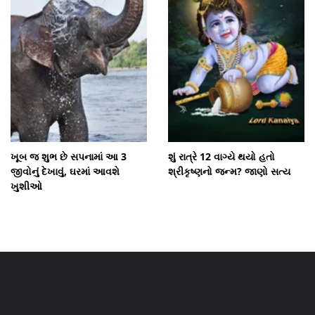
ખૂબ જ શુભ છે સપનામાં આ 3
શું રાત્રે 12 વાગ્યે થયો હતો
જીવોનું દેખાવું, ઘરમાં આવશે
શ્રીકૃષ્ણનો જન્મ? જાણો સત્ય
ખુશીઓ