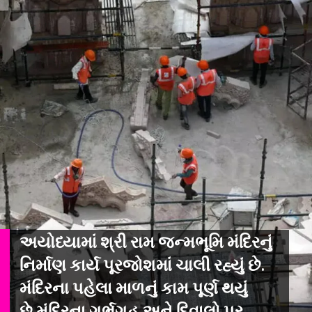
અયોધ્યામાં શ્રી રામ જન્મભૂમિ મંદિરનું
નિર્માણ કાર્ય પૂરજોશમાં ચાલી રહ્યું છે.
મંદિરના પહેલા માળનું કામ પૂર્ણ થયું