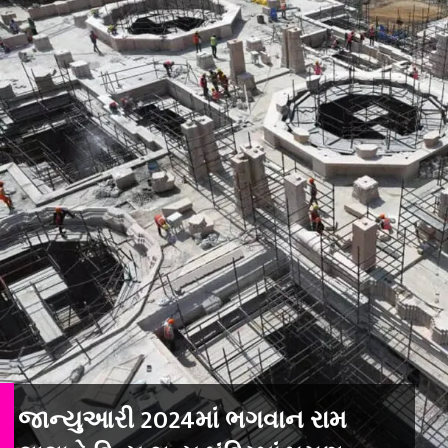
જાન્યુઆરી 2024માં ભગવાન રામ