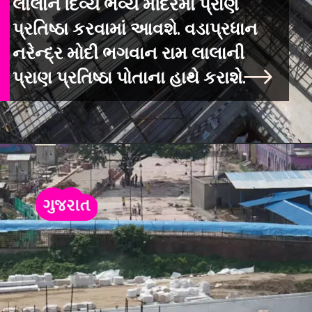
લાલાને દિવ્ય ભવ્ય મંદિરમાં પ્રાણ
પ્રતિષ્ઠા કરવામાં આવશે. વડાપ્રધાન
નરેન્દ્ર મોદી ભગવાન રામ લાલાની
પ્રાણ પ્રતિષ્ઠા પોતાના હાથે કરાશે.