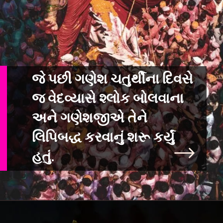
જે પછી ગણેશ ચતુર્થીના દિવસે
જ વેદવ્યાસે શ્લોક બોલવાના
અને ગણેશજીએ તેને
લિપિબદ્ધ કરવાનું શરૂ કર્યું