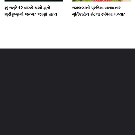
શું રાત્રે 12 વાગ્યે થયો હતો
રામલલાની પ્રતિમા બનાવનાર
શ્રીકૃષ્ણનો જન્મ? જાણો સત્ય
મૂર્તિકારોને કેટલા રૂપિયા મળ્યા?