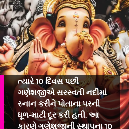
ત્યારે 10 દિવસ પછી
ગણેશજીએ સરસ્વતી નદીમાં
સ્નાન કરીને પોતાના પરની
ધૂળ-મ
ાટી દૂર કરી હતી. આ
કારણે ગણેશજીની સ્થાપના 10