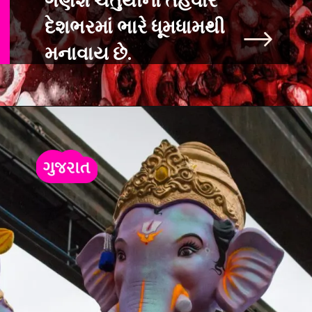
ગણેશ ચતુર્થીનો તહેવાર
દેશભરમાં ભારે ધૂમધામથી
મનાવાય છે.