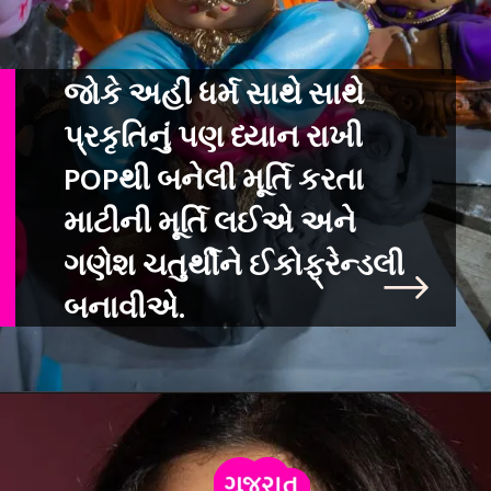
જોકે અહીં ધર્મ સાથે સાથે
પ્રકૃતિનું પણ ધ્યાન રાખી
POPથી બનેલી મૂર્તિ કર
તા
માટીની મૂર્તિ લઈએ અને
ગણેશ ચતુર્થીને ઈકોફ્રેન્ડલી