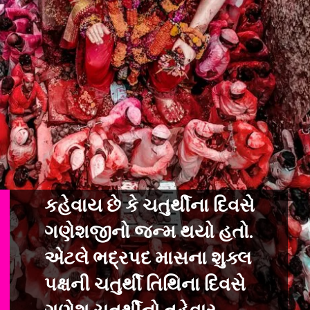
કહેવાય છે કે ચતુર્થીના દિવસે
ગણેશજીનો જન્મ થયો હતો.
એટલે ભદ્રપદ માસના શુક્લ
પક્ષની ચતુર્થી તિથિના દિવસે