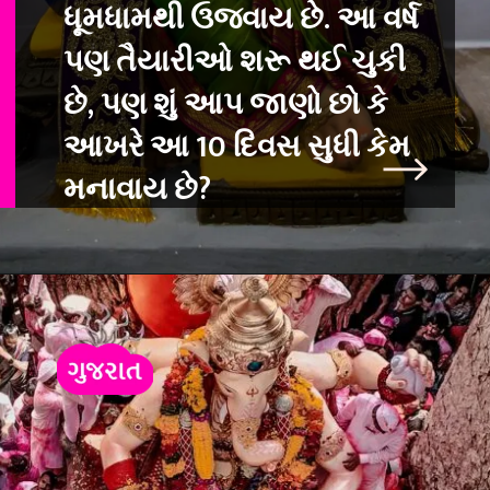
ધૂમધામથી ઉજવાય છે. આ વર્ષ
પણ તૈયારીઓ શરૂ થઈ ચ
ુકી
છે, પણ શું આપ જાણો છો કે
આખરે આ 10 દિવસ સુધી કેમ