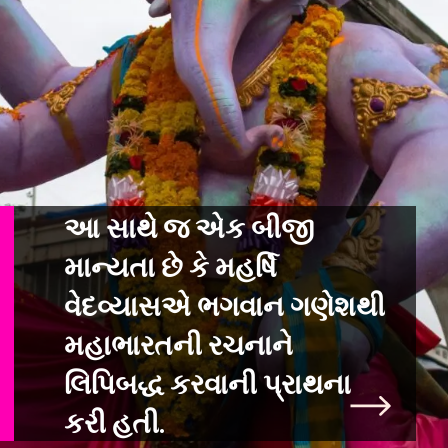
આ સાથે જ એક બીજી
માન્યતા છે કે મહર્ષિ
વેદવ્યાસએ ભગવાન ગણેશથી
મહાભારતની
રચનાને
લિપિબદ્ધ કરવાની પ્રાથના