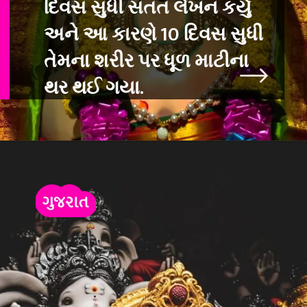
દિવસ સુધી સતત લેખન કર્યું
અને આ કારણે 10 દિવસ સુધ
તેમના શરીર પર ધૂળ માટીના