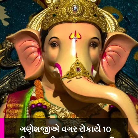
ગણેશજીએ વગર રોકાયે 10