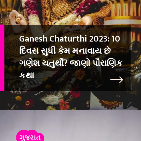
Ganesh Chaturthi 2023: 10
દિવસ સુધી કેમ મનાવાય છે
ગણેશ ચતુર્થી? જાણો પૌરાણિક