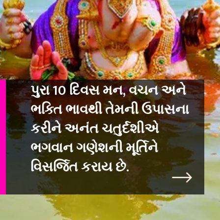
પુરા 10 દિવસ મન, વચન અને
ભક્તિ ભાવથી તેમની ઉપાસના
કરીને અનંત ચતુર્દશીએ
ભગવાન ગણેશની મૂર્તિને