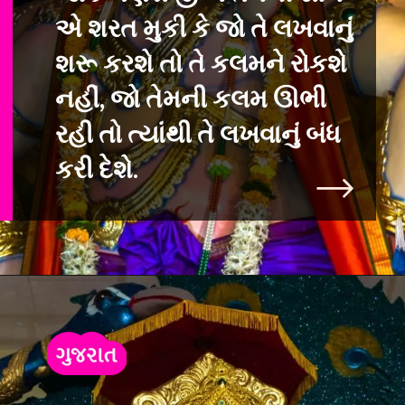
એ શરત મુકી કે જો તે લખવાનું
શરૂ કરશે તો તે કલમન
ે રોકશે
નહીં, જો તેમની કલમ ઊભી
રહી તો ત્યાંથી તે લખવાનું બંધ