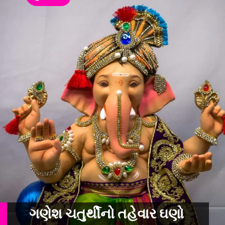
ગણેશ ચતુર્થીનો તહેવાર ઘણો