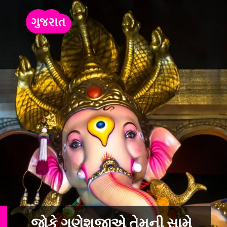
જોકે ગણેશજીએ તેમની સામે