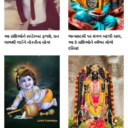
આ રાશિઓને સપ્ટેમ્બર ફળશે, ઘન
જન્માષ્ટમી પર મંગળ બદલી ચાલ,
લાભથી લઈને નોકરીના યોગ!
આ 5 રાશિઓને વર્ષભર મોજે
દરિયા!