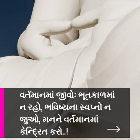
વર્તમાનમાં જીવોઃ ભૂતકાળમાં
ન રહો, ભવિષ્યના સ્વપ્નો ન
જુઓ, મનને વર્તમાનમ