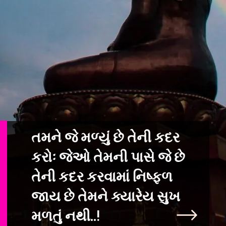
તમને જે મળ્યું છે તેની કદર
કરોઃ જેઓ તેમની પાસે જે છે
તેની કદર કરવામાં ન
િષ્ફળ
જાય છે તેમને ક્યારેય સુખ