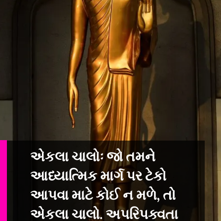
એકલા ચાલોઃ જો તમને
આધ્યાત્મિક માર્ગ પર ટેકો
આપવા માટે કોઈ ન મળે, તો
એકલ
ા ચાલો. અપરિપક્વતા