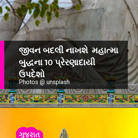
જીવન બદલી નાખશે
મહાત્મા
બુદ્ધના 10 પ્રેરણાદાયી
ઉપદેશો
Photos @ unsplash