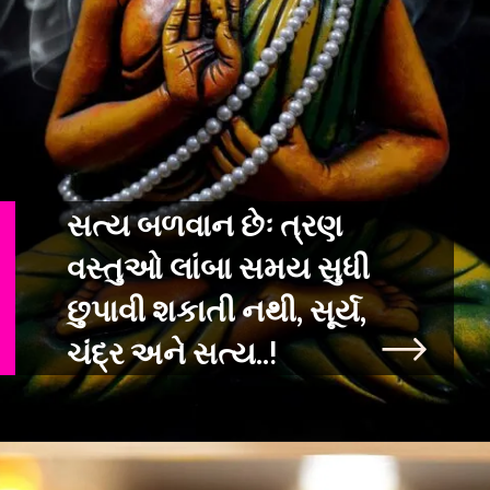
સત્ય બળવાન છેઃ ત્રણ
વસ્તુઓ લાંબા સમય સુધી
છુપાવી શકાતી નથી, સૂર્ય,
ચંદ્