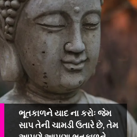
ભૂતકાળને યાદ ના કરોઃ જેમ
સાપ તેની ચામડી ઉતારે છે, તેમ