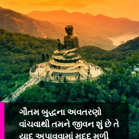
ગૌતમ બુદ્ધના અવતરણો
વાંચવાથી તમને જીવન શું છે તે
યાદ અપાવવામાં મદદ મળી