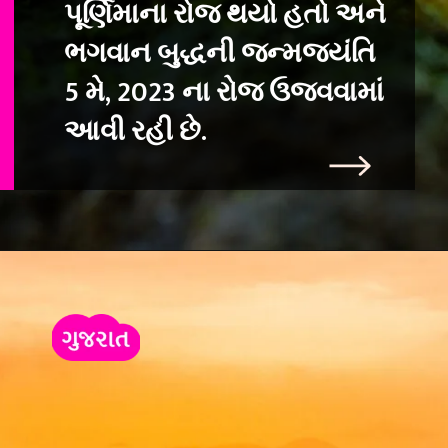
પૂર્ણિમાના રોજ થયો હતો અને
ભગવાન બુદ્ધની જન્
મજયંતિ
5 મે, 2023 ના રોજ ઉજવવામાં