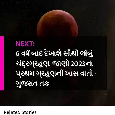
NEXT:
6 વર્ષ બાદ દેખાશે સૌથી લાંબું
ચંદ્રગ્રહણ, જાણો 2023ના
પ્રથમ ગ્રહણની ખાસ વાતો -
ગુજરાત તક
Related Stories