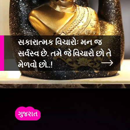
સકારાત્મક વિચારોઃ મન જ
સર્વસ્વ છે. તમે જે વિચારો છો તે