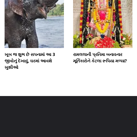
ખૂબ જ શુભ છે સપનામાં આ 3
રામલલાની પ્રતિમા બનાવનાર
જીવોનું દેખાવું, ઘરમાં આવશે
મૂર્તિકારોને કેટલા રૂપિયા મળ્યા?
ખુશીઓ