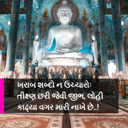
ખરાબ શબ્દો ન ઉચ્ચારોઃ
તીક્ષ્ણ છરી જેવી જીભ, લોહી
કાઢ્યા વગર મારી નાખે છ