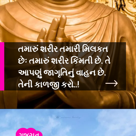
તમારું શરીર તમારી મિલકત
છેઃ તમારું શરીર કિંમતી છે. તે
આપણું જાગૃતિનું વ
ાહન છે.