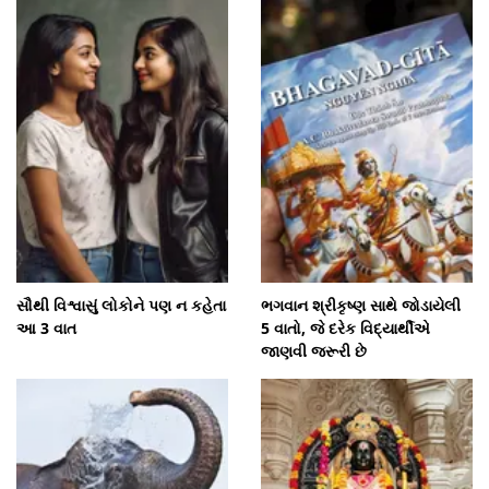
સૌથી વિશ્વાસું લોકોને પણ ન કહેતા
ભગવાન શ્રીકૃષ્ણ સાથે જોડાયેલી
આ 3 વાત
5 વાતો, જે દરેક વિદ્યાર્થીએ
જાણવી જરૂરી છે