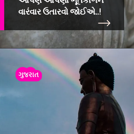
આપણે આપણા ભૂતકાળન