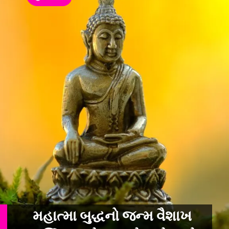
મહાત્મા બુદ્ધનો જન્મ વૈશાખ