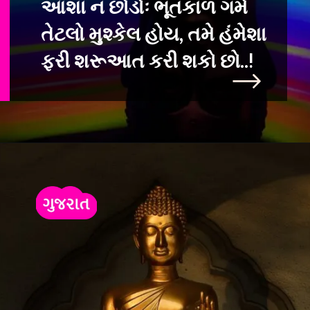
આશા ન છોડોઃ ભૂતકાળ ગમે
તેટલો મુશ્કેલ હોય, તમે હંમેશા
ફરી શરૂઆત કરી શકો છો..!