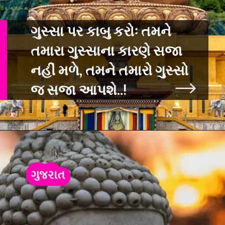
ગુસ્સા પર કાબુ કરોઃ તમને
તમારા ગુસ્સાના કારણે સજા
નહીં મળે, તમને તમારો
ગુસ્સો