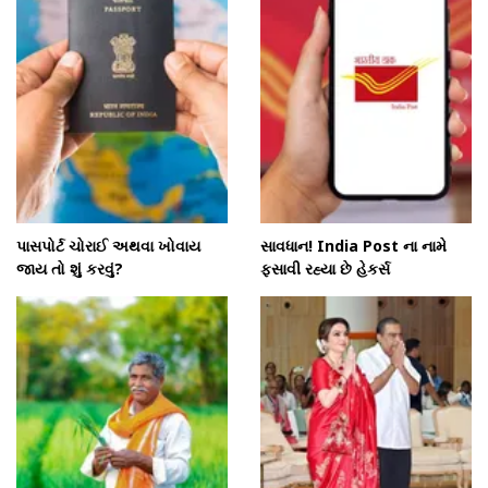
પાસપોર્ટ ચોરાઈ અથવા ખોવાય
સાવધાન! India Post ના નામે
જાય તો શું કરવું?
ફસાવી રહ્યા છે હેકર્સ