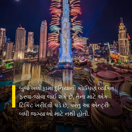
બુર્જ ખલીફામાં દુનિયાની કોઈપણ વ્યક્તિ
ફરવા-જોવા જઈ શકે છે, તેના માટે એક
ટિકિટ ખરીદવી પડે છે, પરંતુ આ એન્ટ્રી