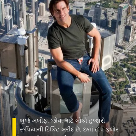
બુર્જ ખલીફા જોવા માટે લોકો હજારો
રૂપિયાની ટિકિટ ખરીદે છે, છતાં ટોપ ફ્લોર