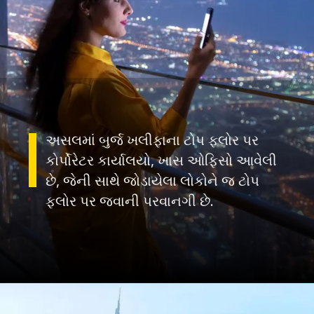
અસલમાં બુર્જ ખલીફાના ટોપ ફ્લોર પર
કોર્પોરેટર કાર્યાલયો, ખાસ ઓફિસો આવેલી
છે, જેની સાથે જોડાયેલા લોકોને જ ટોપ