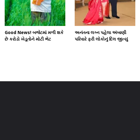
Good News! બજેટમાં મળી શકે
અનંતના લગ્ન પહેલા અંબાણી
છે કરોડો ખેડૂતોને મોટી ભેટ
પરિવારે ફરી લોકોનું દિલ જીત્યું