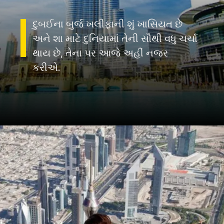
દુબઈના બુર્જ ખલીફાની શું ખાસિયત છે
અને શા માટે દુનિયામાં તેની સૌથી વધુ ચર્ચા
થાય છે, તેના પર આજે અહીં નજર