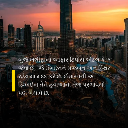
બુર્જ ખલીફાનો આફાર ટિપોય એટલે કે 'Y'
જેવો છે, જે ઈમારતને મજબૂત અને સ્થિર
રહેવામાં મદદ કરે છે. ઈમારતની આ
ડિઝાઈન તેને હવાઓના તેજ પ્રભાવથી