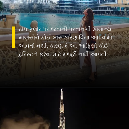
ટોપ ફ્લોર પર જવાની પરવાનગી સામાન્ય
માણસોને કોઈ ખાસ કારણ વિના આપવામાં
આવતી નથી, કારણ કે આ ઓફિસો કોઈ