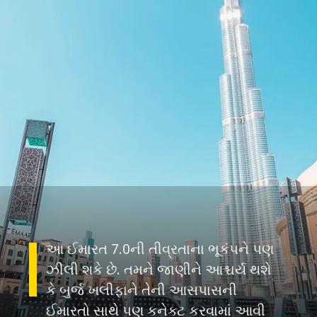
આ ઈમારત 7.0ની તીવ્રતાના ભૂકંપને પણ
ઝીલી શકે છે. તમને જાણીને આશ્ચર્ય થશે
કે બુર્જ ખલીફાને તેની આસપાસની
ઈમારતો સાથે પણ કનેક્ટ કરવામાં આવી