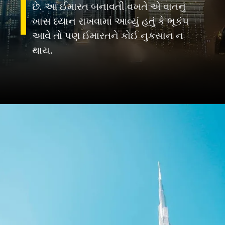
છે. આ ઈમારત બનાવતી વખતે એ વાતનું
ખાસ ધ્યાન રાખવામાં આવ્યું હતું કે ભૂકંપ
આવે તો પણ ઈમારતને કોઈ નુકસાન ન