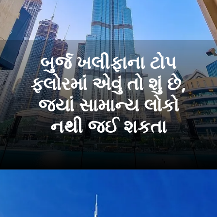
બુર્જ ખલીફાના ટોપ
ફ્લોરમાં એવું તો શું છે,
જ્યાં સામાન્ય લોકો