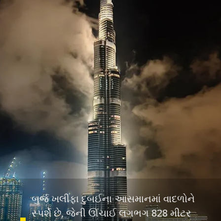
બુર્જ ખલીફા દુબઈના આસમાનમાં વાદળોને
સ્પર્શે છે, જેની ઊંચાઈ લગભગ 828 મીટર