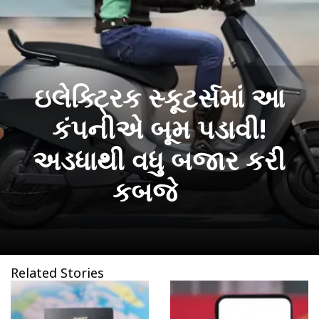
ઇલેક્ટ્રિક સ્કૂટર્સમાં આ
કંપનીએ બૂમ પડાવી!
અડધાથી વધુ બજાર કરી
કબજે
Related Stories