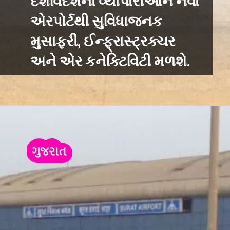
દેશવિદેશના વ્યાપારીઓને નવા
એરપોર્ટથી સુવિધાજનક
મુસાફરી, ઈન્ફ્રાસ્ટ્રક્ચર
અને એર કનેક્ટિવિટી મળશે.