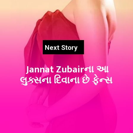
Next Story
Jannat Zubairના આ
લુક્સના દિવાના છે ફેન્સ