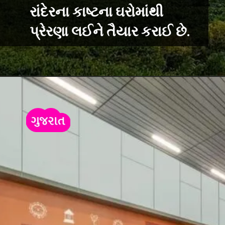
રાંદેરના કાષ્ટના ઘરોમાંથી
પ્રેરણા લઈને તૈયાર કરાઈ છે.