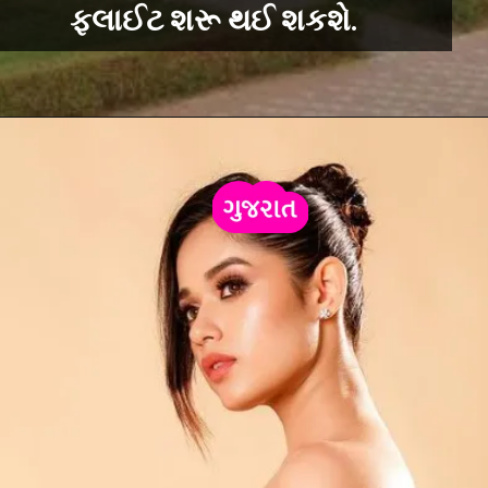
ફ્લાઈટ શરૂ થઈ શકશે.