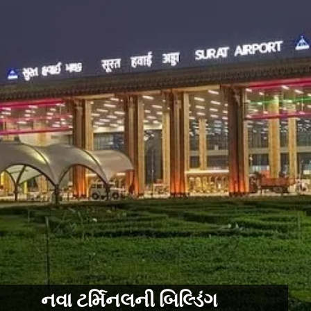
નવા ટર્મિનલની બિલ્ડિંગ