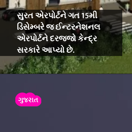
સુરત એરપોર્ટને ગત 15મી
ડિસેમ્બરે જ ઈન્ટરનેશનલ
એરપોર્ટને દરજ્જો કેન્દ્ર
સરકારે આપ્યો છે.