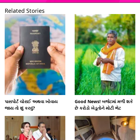
Related Stories
ખુલી રહ્યું છે
https://www.gujarattak.in/web-stories/gadar-2-actress-simrat-kaur-utkarsh-sharma-gadar-ek-prem-katha-sunny-deol-ameesha-patel/
પાસપોર્ટ ચોરાઈ અથવા ખોવાય
Good News! બજેટમાં મળી શકે
જાય તો શું કરવું?
છે કરોડો ખેડૂતોને મોટી ભેટ