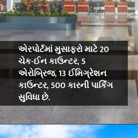
એરપોર્ટમાં મુસાફરો માટે 20
ચેક-ઈન કાઉન્ટર, 5
એરોબ્રિજ, 13 ઈમિગ્રેશન
કાઉન્ટર, 500 કારની પાર્કિંગ
સુવિધા છે.