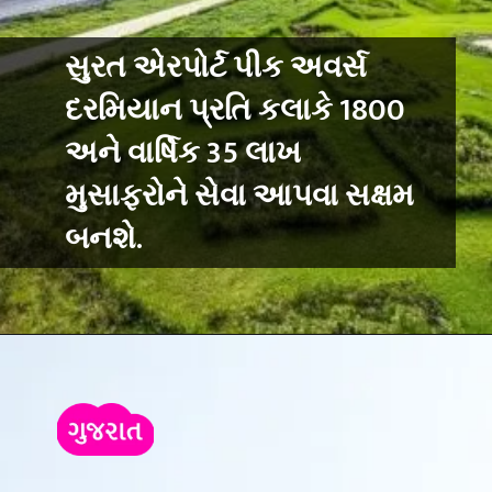
સુરત એરપોર્ટ પીક અવર્સ
દરમિયાન પ્રતિ કલાકે 1800
અને વાર્ષિક 35 લાખ
મુસાફરોને સેવા આપવા સક્ષમ
બનશે.