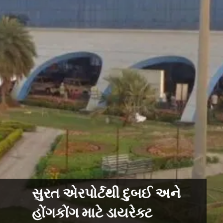
સુરત એરપોર્ટથી દુબઈ અને
હોંગકોંગ માટે ડાયરેક્ટ