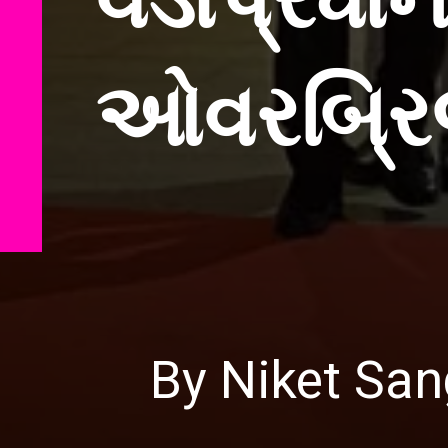
વડાપ્રધા
ઓવરબ્રિજ
By Niket San