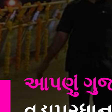
આપણું ગુ