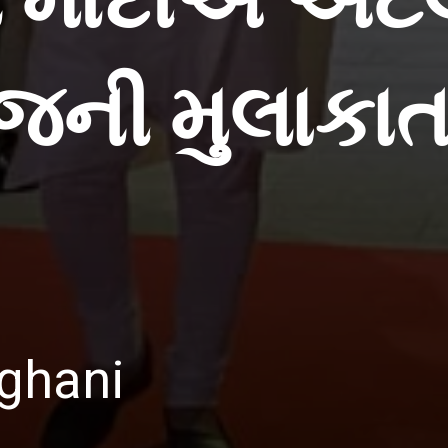
ન મોદીએ અટલ
ની મુલાકાત
ghani