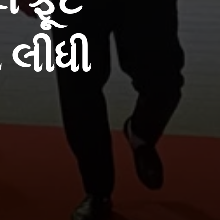
 ફૂટ
 લીધી