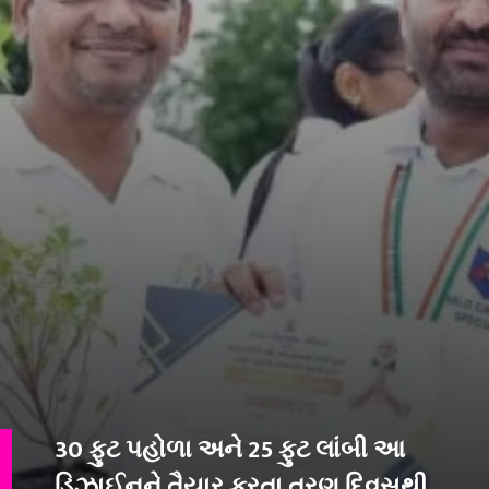
30 ફુટ પહોળા અને 25 ફુટ લાંબી આ
ડિઝાઈનને તૈયાર કરતા ત્રણ દિવસથી