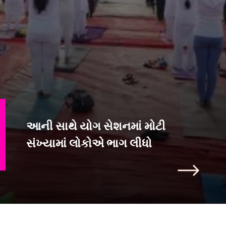
આની સાથે યોગ સેશનમાં મોટી
સંખ્યામાં લોકોએ ભાગ લીધો