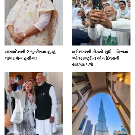
બાંગ્લાદેશથી 2 સૂટકેસમાં શું-શું
શ્રીનગરથી ટોક્યો સુધી....વિશ્વમાં
લાવ્યા શેખ હસીના?
આંતરરાષ્ટ્રીય યોગ દિવસની
યાદગાર પળો