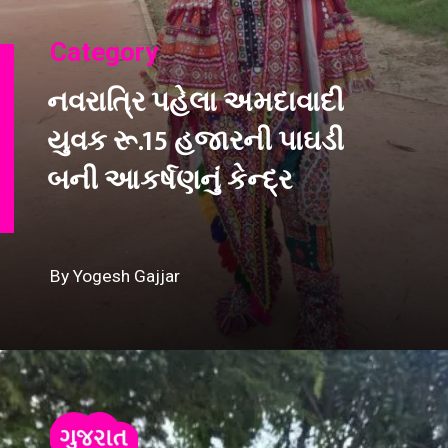
Category
નવરાત્રિ પહેલા અમદાવાદી
યુવક રૂ.15 હજારની પાઘડી
બની આકર્ષણનું કેન્દ્ર
By Yogesh Gajjar