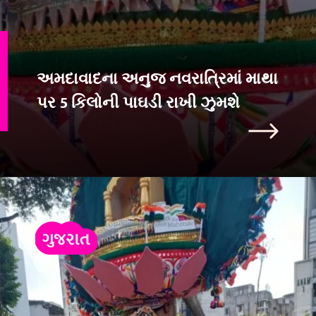
અમદાવાદના અનુજ નવરાત્રિમાં માથા
પર 5 કિલોની પાઘડી રાખી ઝુમશે