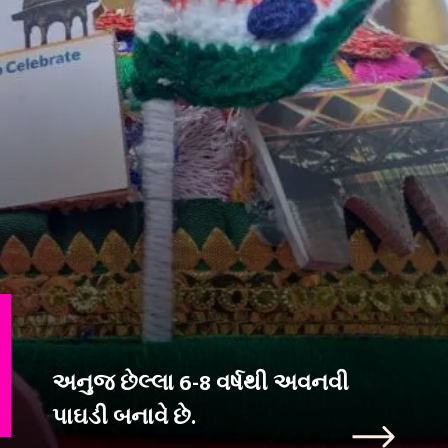
અનુજ છેલ્લા 6-8 વર્ષથી અવનવી
પાઘડી બનાવે છે.