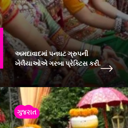
અમદાવાદમાં પનઘટ ગ્રુપની
ખેલૈયાઓએ ગરબા પ્રેક્ટિસ કરી.