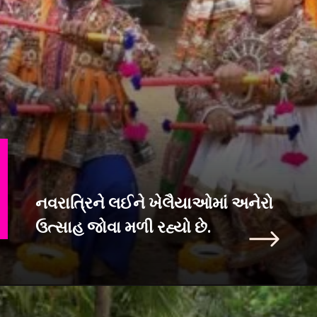
નવરાત્રિને લઈને ખેલૈયાઓમાં અનેરો
ઉત્સાહ જોવા મળી રહ્યો છે.