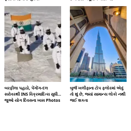
બરફીલા પહાડો, પેંગોંગ-દલ
બુર્જ ખલીફાના ટોપ ફ્લોરમાં એવું
સરોવરથી INS વિક્રમાદિત્ય સુધી...
તો શું છે, જ્યાં સામાન્ય લોકો નથી
જુઓ યોગ દિવસના ખાસ Photos
જઈ શકતા