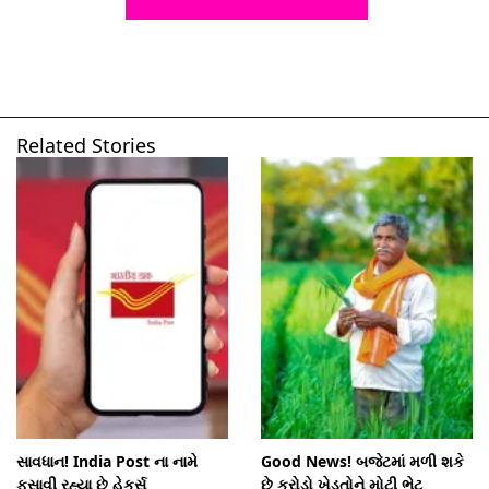
Related Stories
સાવધાન! India Post ના નામે
Good News! બજેટમાં મળી શકે
ફસાવી રહ્યા છે હેકર્સ
છે કરોડો ખેડૂતોને મોટી ભેટ