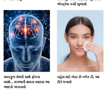
એક્ટ્રેસ કર્યો ખુલાસો
પાવરફુલ મેમરી સાથે ફોકસ
ચહેરા માટે બેસ્ટ છે બ્લેક ટી, આ
વધશે... મગજની ક્ષમતા વધારવા આ
રીતે લગાવો
આદતો અપનાવો