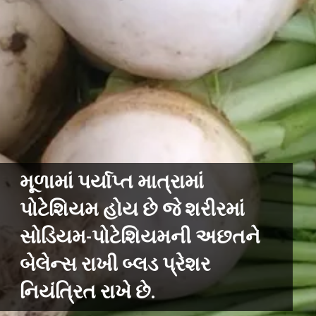
મૂળામાં પર્યાપ્ત માત્રામાં
પોટેશિયમ હોય છે જે શરીરમાં
સોડિયમ-પોટેશિયમની અછતને
બેલેન્સ રાખી બ્લડ પ્રેશર
નિયંત્રિત રાખે છે.