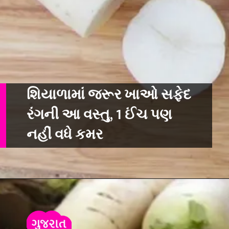
શિયાળામાં જરૂર ખાઓ સફેદ
રંગની આ વસ્તુ, 1 ઈંચ પણ
નહીં વધે કમર