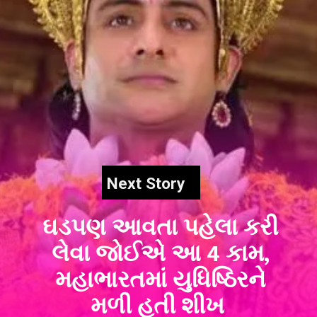
Next Story
ઘડપણ આવતા પહેલા કરી
લેવા જોઈએ આ 4 કામ,
મહાભારતમાં યુધિષ્ઠિરને
મળી હતી શીખ