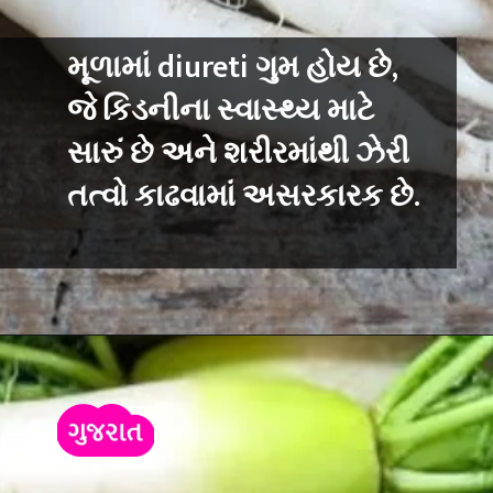
મૂળામાં diureti ગુમ હોય છે,
જે કિડનીના સ્વાસ્થ્ય માટે
સારું છે અને શરીરમાંથી ઝેરી
તત્વો કાઢવામાં અસરકારક છે.