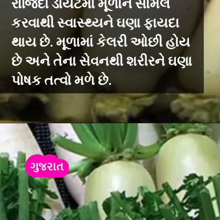
રોજિંદા ડાયેટમાં મૂળાને સામેલ
કરવાથી સ્વાસ્થ્યને ઘણા ફાયદા
થાય છે. મૂળામાં કેલરી ઓછી હોય
છે અને તેના સેવનથી શરીરને ઘણા
પોષક તત્વો મળે છે.