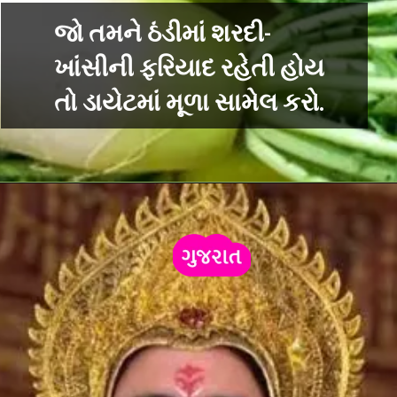
જો તમને ઠંડીમાં શરદી-
ખાંસીની ફરિયાદ રહેતી હોય
તો ડાયેટમાં મૂળા સામેલ કરો.