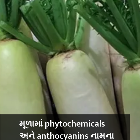
મૂળામાં phytochemicals
અને anthocyanins નામના