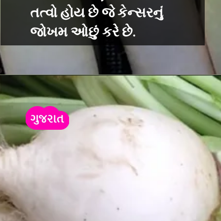
તત્વો હોય છે જે કેન્સરનું
જોખમ ઓછું કરે છે.