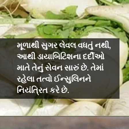
મૂળાથી સુગર લેવલ વધતું નથી,
આથી ડાયાબિટિશના દર્દીઓ
માતે તેનું સેવન સારું છે. તેમાં
રહેલા તત્વો ઈન્સુલિનને
નિયંત્રિત કરે છે.