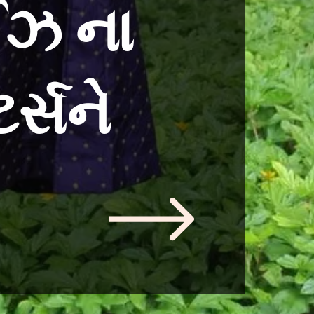
ાઈઝ ના
ર્સને