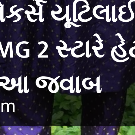
મેકર્સે યૂટિલ
G 2 સ્ટારે હેટ
am