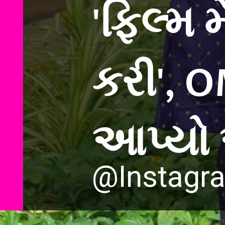
'ફિલ્મ 
કરી', OM
@Instagr