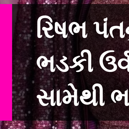
રિષભ પંત
ભડકી ઉર્વ
સામેથી 