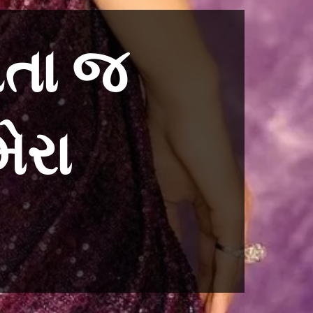
ળતા જ
મેરા