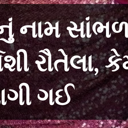
નું નામ સાંભ
શી રૌતેલા, કે
ભાગી ગઈ