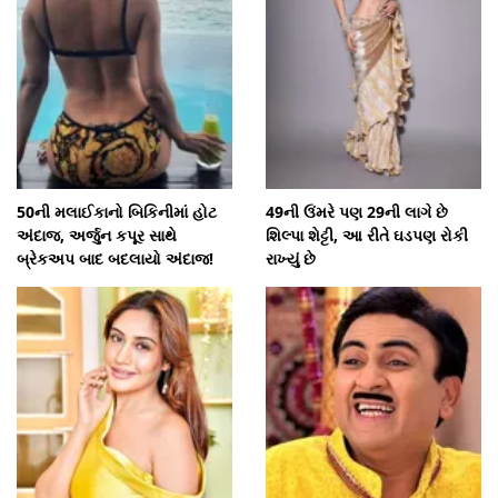
50ની મલાઈકાનો બિકિનીમાં હોટ
49ની ઉંમરે પણ 29ની લાગે છે
અંદાજ, અર્જુન કપૂર સાથે
શિલ્પા શેટ્ટી, આ રીતે ઘડપણ રોકી
બ્રેકઅપ બાદ બદલાયો અંદાજ!
રાખ્યું છે