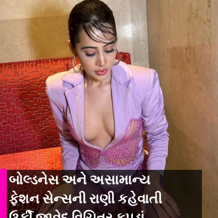
બોલ્ડનેસ અને અસામાન્ય
ફેશન સેન્સની રાણી કહેવાતી