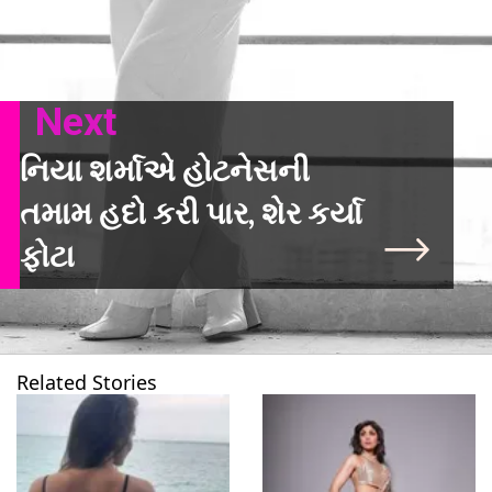
Next
નિયા શર્માએ હોટનેસની
તમામ હદો કરી પાર, શેર કર્યા
ફોટા
Related Stories