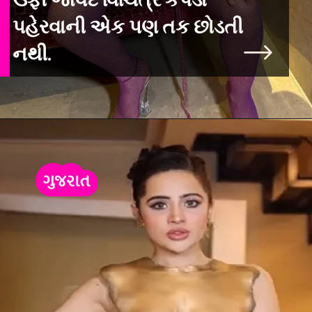
ઉર્ફી જાવેદ વિચિત્ર કપડાં
પહેરવાની એક પણ તક છોડતી