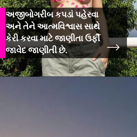
અજીબોગરીબ કપડાં પહેરવા
અને તેને આત્મવિશ્વાસ સાથે
કેરી કરવા માટે જાણીતા ઉર્ફી