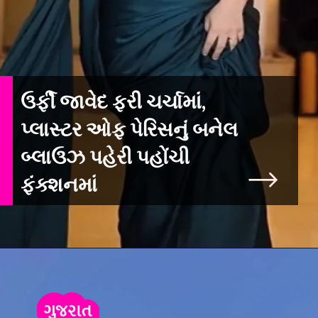
ઉર્ફી જાવેદ ફરી ચર્ચામાં,
પ્લાસ્ટર ઓફ પેરિસનું બનેલ
બ્લાઉઝ પહેરી પહોંચી