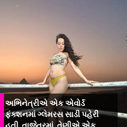
અભિનેત્રીએ એક એવોર્ડ
ફંક્શનમાં ગ્લેમરસ સાડી પહેરી
હતી. તાજેતરમાં, તેણીએ એક