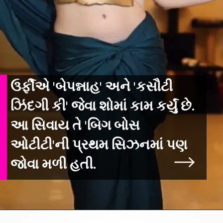
ઉર્ફીએ 'બેપન્નાહ' અને 'કસૌટી
ઝિંદગી કી' જેવા શોમાં કામ કર્યું છે.
આ સિવાય તે 'બિગ બોસ
ઓટીટી'ની પ્રથમ સિઝનમાં પણ