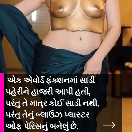
એક એવોર્ડ ફંક્શનમાં સાડી
પહેરીને હાજરી આપી હતી,
પરંતુ તે માત્ર કોઈ સાડી નથી,
પરંતુ તેનું બ્લાઉઝ પ્લાસ્ટર