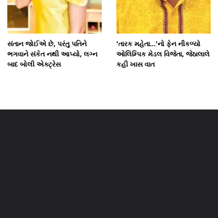
સંતાન જોઈએ છે, પરંતુ પતિને
'તારક મહેતા...'નો ફેન નીકળ્યો
ભગવાને સંકેત નથી આપ્યો, લગ્ન
ઓલિમ્પિક મેડલ વિજેતા, જેઠાલાલે
બાદ બોલી એક્ટ્રેસ
કહી ખાસ વાત