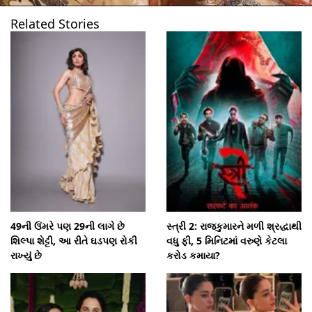
Related Stories
49ની ઉંમરે પણ 29ની લાગે છે
સ્ત્રી 2: રાજકુમારને મળી શ્રદ્ધાથી
શિલ્પા શેટ્ટી, આ રીતે ઘડપણ રોકી
વધુ ફી, 5 મિનિટમાં વરુણે કેટલા
રાખ્યું છે
કરોડ કમાયા?