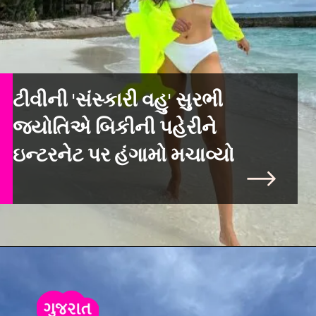
ટીવીની 'સંસ્કારી વહુ' સુરભી
જ્યોતિએ બિકીની પહેરીને