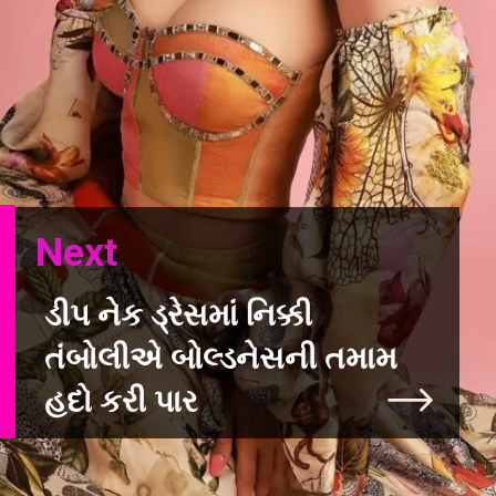
Next
ડીપ નેક ડ્રેસમાં નિક્કી
તંબોલીએ બોલ્ડનેસની તમામ
હદો કરી પાર