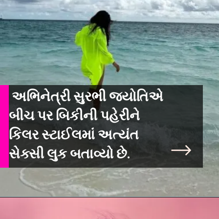
અભિનેત્રી સુરભી જ્યોતિએ
બીચ પર બિકીની પહેરીને
કિલર સ્ટાઈલમાં અત્યંત