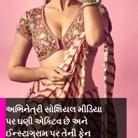
અભિનેત્રી સોશિયલ મીડિયા
પર ઘણી એક્ટિવ છે અને
ઈન્સ્ટાગ્રામ પર તેની ફેન