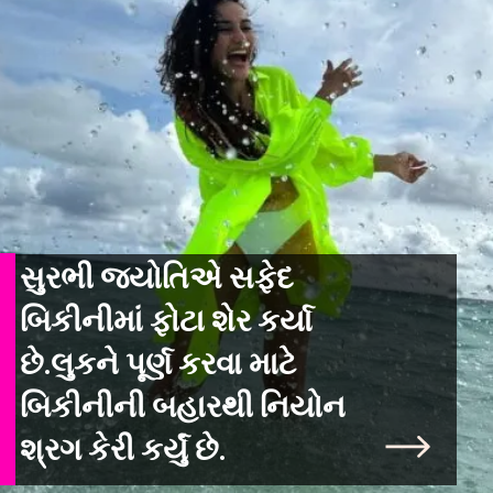
સુરભી જ્યોતિએ સફેદ
બિકીનીમાં ફોટા શેર કર્યા
છે.લુકને પૂર્ણ કરવા માટે
બિકીનીની બહારથી નિયોન