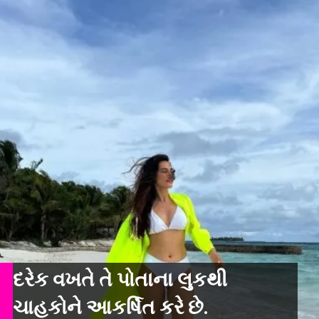
દરેક વખતે તે પોતાના લુકથી
ચાહકોને આકર્ષિત કરે છે.