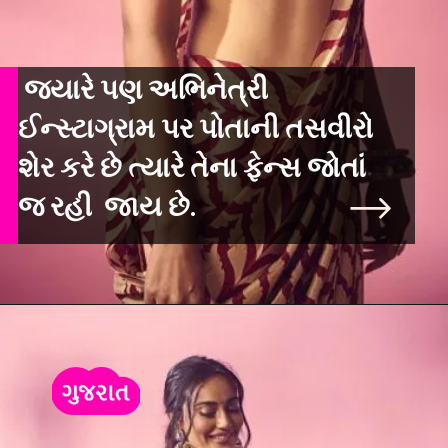
જ્યારે પણ અભિનેત્રી
ઈન્સ્ટાગ્રામ પર પોતાની તસવીરો
શેર કરે છે ત્યારે તેના ફેન્સ જોતાં
જ રહી જાય છે.