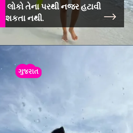
લોકો તેના પરથી નજર હટાવી
શકતા નથી.