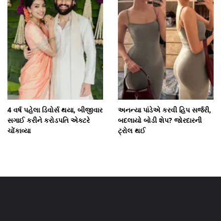
4 વર્ષ પહેલા ડિવોર્સ થયા, બીજીવાર
અનન્યા પાંડેએ કરવી હિપ સર્જરી,
સગાઈ કરીને કરોડપતિ એક્ટરે
બદલાયો બોડી શેપ? જોરદારની
ચોંકાવ્યા
ટ્રોલ થઈ