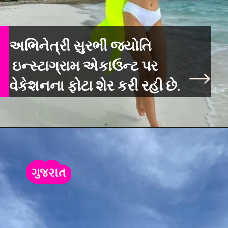
અભિનેત્રી સુરભી જ્યોતિ
ઇન્સ્ટાગ્રામ એકાઉન્ટ પર