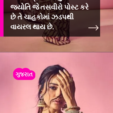
જ્યોતિ જે તસવીરો પોસ્ટ કરે
છે તે ચાહકોમાં ઝડપથી