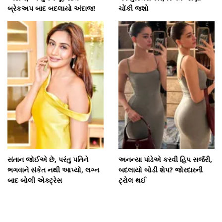
બ્રેકઅપ બાદ બદલાયો અંદાજ!
ચોંકી જશો
સંતાન જોઈએ છે, પરંતુ પતિને
અનન્યા પાંડેએ કરવી હિપ સર્જરી,
ભગવાને સંકેત નથી આપ્યો, લગ્ન
બદલાયો બોડી શેપ? જોરદારની
બાદ બોલી એક્ટ્રેસ
ટ્રોલ થઈ