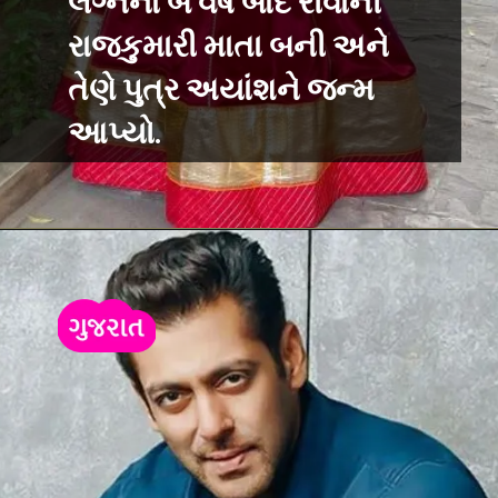
લગ્નના બે વર્ષ બાદ રીવાની
રાજકુમારી માતા બની અને
તેણે પુત્ર અયાંશને જન્મ
આપ્યો.