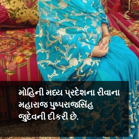
મોહિની મધ્ય પ્રદેશના રીવાના
મહારાજ પુષ્પરાજસિંહ
જુદેવની દીકરી છે.