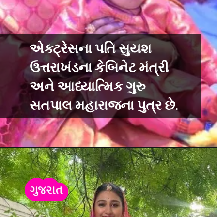
એક્ટ્રેસના પતિ સુયશ
ઉત્તરાખંડના કેબિનેટ મંત્રી
અને આધ્યાત્મિક ગુરુ
સતપાલ મહારાજના પુત્ર છે.