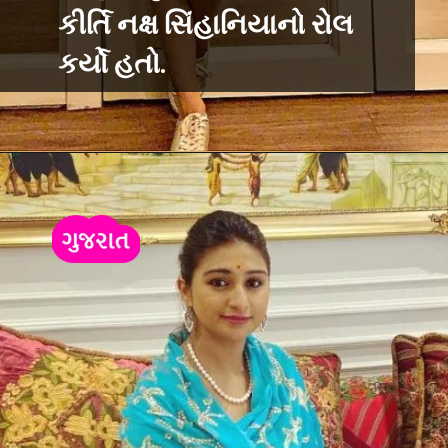
કીર્તિ નક્ષ સિંહાનિયાનો રોલ
કર્યો હતો.