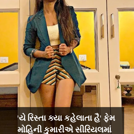
'યે રિસ્તા ક્યા કહેલાતા હૈ' ફેમ
મોહિની કુમારીએ સીરિયલમાં