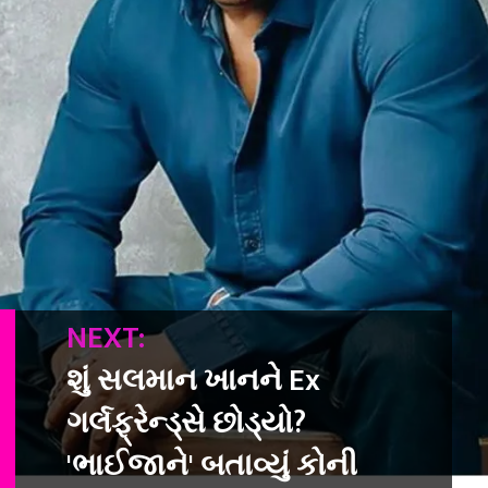
NEXT:
શું સલમાન ખાનને Ex
ગર્લફ્રેન્ડ્સે છોડ્યો?
'ભાઈજાને' બતાવ્યું કોની