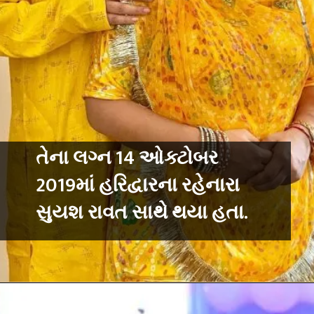
તેના લગ્ન 14 ઓક્ટોબર
2019માં હરિદ્વારના રહેનારા
સુયશ રાવત સાથે થયા હતા.