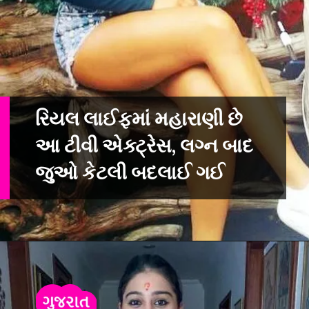
રિયલ લાઈફમાં મહારાણી છે
આ ટીવી એક્ટ્રેસ, લગ્ન બાદ
જુઓ કેટલી બદલાઈ ગઈ