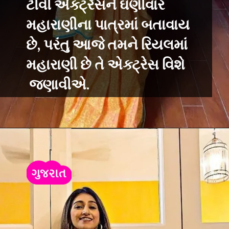
ટીવી એક્ટ્રેસને ઘણીવાર
મહારાણીના પાત્રમાં બતાવાય
છે, પરંતુ આજે તમને રિયલમાં
મહારાણી છે તે એક્ટ્રેસ વિશે
જણાવીએ.