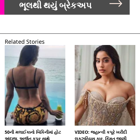
ભૂલથી થયું બ્રેકઅપ
Related Stories
50ની મલાઈકાનો બિકિનીમાં હોટ
VIDEO: જ્હાન્વી કપૂરે ખરીદી
અંદાજ, અર્જુન કપૂર સાથે
લક્ઝુરિયસ કાર, કિંમત જાણી